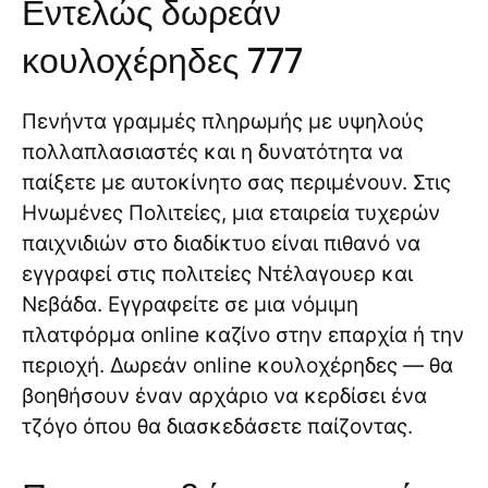
Εντελώς δωρεάν
κουλοχέρηδες 777
Πενήντα γραμμές πληρωμής με υψηλούς
πολλαπλασιαστές και η δυνατότητα να
παίξετε με αυτοκίνητο σας περιμένουν. Στις
Ηνωμένες Πολιτείες, μια εταιρεία τυχερών
παιχνιδιών στο διαδίκτυο είναι πιθανό να
εγγραφεί στις πολιτείες Ντέλαγουερ και
Νεβάδα. Εγγραφείτε σε μια νόμιμη
πλατφόρμα online καζίνο στην επαρχία ή την
περιοχή. Δωρεάν online κουλοχέρηδες — θα
βοηθήσουν έναν αρχάριο να κερδίσει ένα
τζόγο όπου θα διασκεδάσετε παίζοντας.