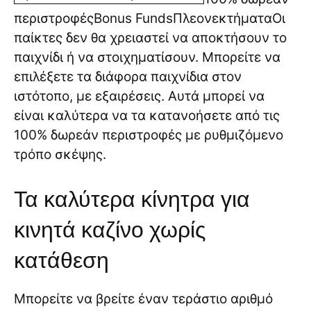
περιστροφέςBonus FundsΠλεονεκτήματαΟι
παίκτες δεν θα χρειαστεί να αποκτήσουν το
παιχνίδι ή να στοιχηματίσουν. Μπορείτε να
επιλέξετε τα διάφορα παιχνίδια στον
ιστότοπο, με εξαιρέσεις. Αυτά μπορεί να
είναι καλύτερα να τα κατανοήσετε από τις
100% δωρεάν περιστροφές με ρυθμιζόμενο
τρόπο σκέψης.
Τα καλύτερα κίνητρα για
κινητά καζίνο χωρίς
κατάθεση
Μπορείτε να βρείτε έναν τεράστιο αριθμό