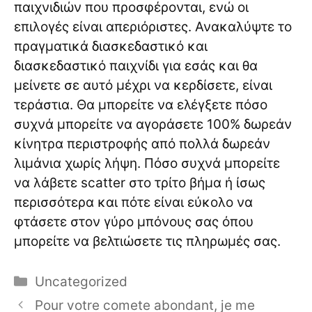
παιχνιδιών που προσφέρονται, ενώ οι
επιλογές είναι απεριόριστες. Ανακαλύψτε το
πραγματικά διασκεδαστικό και
διασκεδαστικό παιχνίδι για εσάς και θα
μείνετε σε αυτό μέχρι να κερδίσετε, είναι
τεράστια. Θα μπορείτε να ελέγξετε πόσο
συχνά μπορείτε να αγοράσετε 100% δωρεάν
κίνητρα περιστροφής από πολλά δωρεάν
λιμάνια χωρίς λήψη. Πόσο συχνά μπορείτε
να λάβετε scatter στο τρίτο βήμα ή ίσως
περισσότερα και πότε είναι εύκολο να
φτάσετε στον γύρο μπόνους σας όπου
μπορείτε να βελτιώσετε τις πληρωμές σας.
Categories
Uncategorized
Pour votre comete abondant, je me