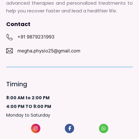
advanced therapies and personalized treatments to
help you recover faster and lead a healthier life.
Contact
+91 9879231993
megha.physio25@gmail.com
Timing
8:00 AM to 2:00 PM
4:00 PM TO 9:00 PM
Monday to Saturday