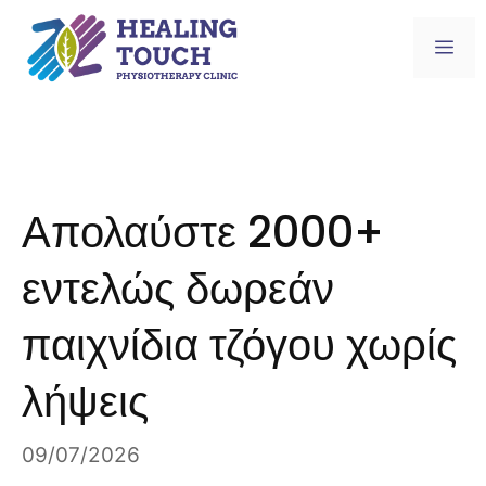
Skip
to
Me
content
Απολαύστε 2000+
εντελώς δωρεάν
παιχνίδια τζόγου χωρίς
λήψεις
09/07/2026