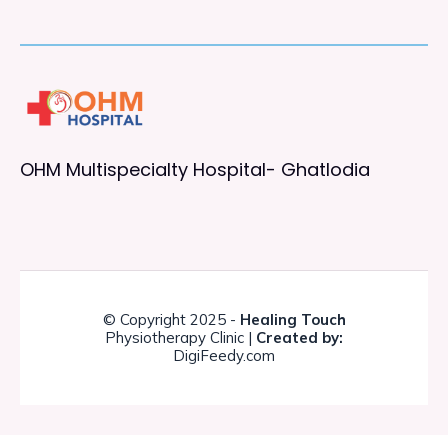
OHM Multispecialty Hospital- Ghatlodia
© Copyright 2025 -
Healing Touch
Physiotherapy Clinic |
Created by:
DigiFeedy.com