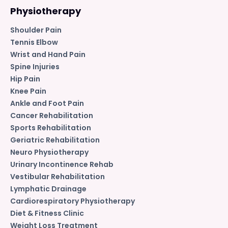
Physiotherapy
Shoulder Pain
Tennis Elbow
Wrist and Hand Pain
Spine Injuries
Hip Pain
Knee Pain
Ankle and Foot Pain
Cancer Rehabilitation
Sports Rehabilitation
Geriatric Rehabilitation
Neuro Physiotherapy
Urinary Incontinence Rehab
Vestibular Rehabilitation
Lymphatic Drainage
Cardiorespiratory Physiotherapy
Diet & Fitness Clinic
Weight Loss Treatment