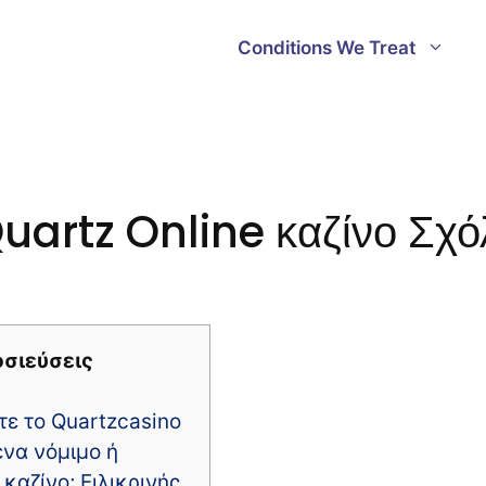
Conditions We Treat
uartz Online καζίνο Σχό
σιεύσεις
ε το Quartzcasino
ένα νόμιμο ή
καζίνο; Ειλικρινής