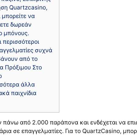
ση Quartzcasino,
ι μπορείτε να
ετε δωρεάν
ο μπόνους.
ι περισσότεροι
παγγελματίες συχνά
άνουν από το
α Πρόξιμου Στο
ο
σσότερα άλλα
ακά παιχνίδια
 πάνω από 2.000 παράπονα και ενδέχεται να επ
ρια σε επαγγελματίες. Για το QuartzCasino, μπορε