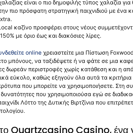
χαλαζίας είναι ο πιο δημοφιλής τύπος χαλαζία για
την πιο πρόσφατη στρατηγική παιχνιδιού με ένα 
xtra.
Local καζίνο προσφέρει στους νέους συμμετέχοντε
150% με όριο έως και διακόσιες λίρες.
νδεθείτε online
χρειαστείτε μια Πίστωση Foxwood
το μπόνους, να ταξιδέψετε ή να φάτε σε μια καφε
ιες δωρεάν περιστροφές χωρίς κατάθεση και η απ
τικά εύκολο, καθώς εξηγούν όλα αυτά τα κριτήρια
πρότυπα που μπορείτε να χρησιμοποιήσετε. Στη συ
 δυνατότητες που χρησιμοποιούσα εγώ σε διαδικα
παιχνίδι Λόττο της Δυτικής Βιρτζίνια που επιτρέπε
τολογίου.
 το Quartzcasino Casino, ένα 