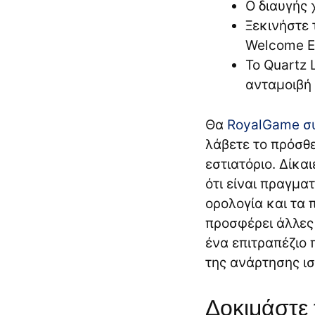
Ο διαυγής 
Ξεκινήστε 
Welcome E
Το Quartz 
ανταμοιβή 
Θα
RoyalGame συ
λάβετε το πρόσθε
εστιατόριο. Δίκα
ότι είναι πραγμα
ορολογία και τα 
προσφέρει άλλες
ένα επιτραπέζιο 
της ανάρτησης ισ
Δοκιμάστε