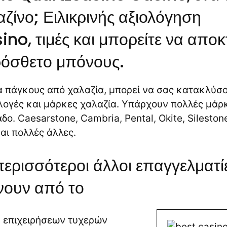
ζίνο; Ειλικρινής αξιολόγηση
no, τιμές και μπορείτε να αποκ
όσθετο μπόνους.
α πάγκους από χαλαζία, μπορεί να σας κατακλύσο
ιλογές και μάρκες χαλαζία. Υπάρχουν πολλές μά
ο. Caesarstone, Cambria, Pental, Okite, Sileston
και πολλές άλλες.
περισσότεροι άλλοι επαγγελματ
ουν από το
 επιχειρήσεων τυχερών