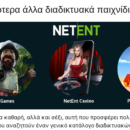
τερα άλλα διαδικτυακά παιχνίδ
α καθαρή, αλλά και σέξι, αυτή που προσφέρει πο
ου αναζητούν έναν γενικό κατάλογο διαδικτυακών