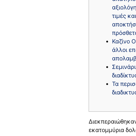
αξιολόγη
τιμές κα
αποκτήσ
πρόσθετ
Καζίνο Ο
άλλοι ε
απολαμβ
Σεμινάρι
διαδίκτυ
Τα περι
διαδικτυ
Διεκπεραιώθηκαν
εκατομμύρια δολά