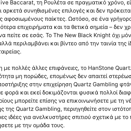
ive Baccarat, τη Ρουλέτα σε πραγματικό χρόνο, είτ
αι αρκετά συνηθισμένες επιλογές και δεν πρόκειτα
ς αφοσιωμένους παίκτες. Ωστόσο, σε ένα γρήγορο
τερα επιχειρήματα και τα θετικά σημεία – δεν χ
να πείτε σε εσάς.
Το The New Black Knight όχι μό
λλά περιλαμβάνει και βίντεο από την ταινία της ί
αιρείας.
η με πολλές άλλες επιφάνειες, το HanStone Quartz
ότητα μη πορώδες, επομένως δεν απαιτεί στερέωσ
οστήριξης στην επιχείρηση Quartz Gambling φτά
 φορά και εκεί δοκιμάζονται φυσικά πολλοί διαφ
οίους μπορείτε επίσης να επικοινωνήσετε με τη 
ς της Quartz Gambling, περιηγηθείτε στον ιστότο
ες ιδέες για ανελκυστήρες σπιτιού σχετικά με το
σετε με την ομάδα τους.