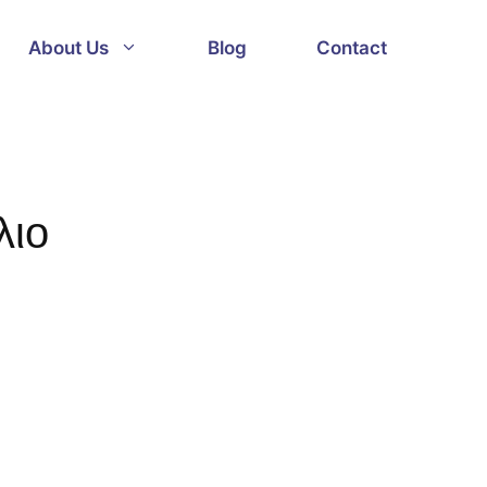
About Us
Blog
Contact
λιο