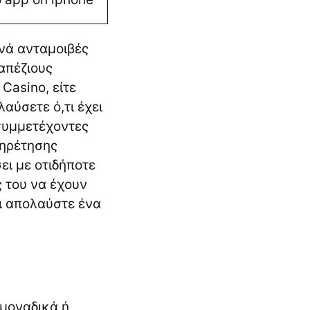
νά ανταμοιβές
απέζιους
Casino, είτε
λαύσετε ό,τι έχει
 συμμετέχοντες
πηρέτησης
ει με οτιδήποτε
ς του να έχουν
ι απολαύστε ένα
 μοναδικά ή