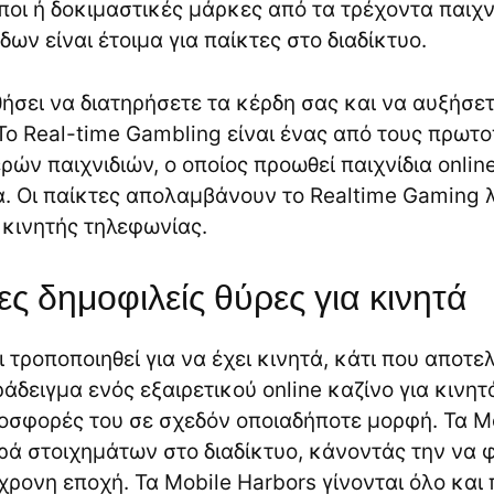
οι ή δοκιμαστικές μάρκες από τα τρέχοντα παιχν
ων είναι έτοιμα για παίκτες στο διαδίκτυο.
ήσει να διατηρήσετε τα κέρδη σας και να αυξήσε
Το Real-time Gambling είναι ένας από τους πρωτ
ρών παιχνιδιών, ο οποίος προωθεί παιχνίδια onlin
ια. Οι παίκτες απολαμβάνουν το Realtime Gaming
 κινητής τηλεφωνίας.
ες δημοφιλείς θύρες για κινητά
ι τροποποιηθεί για να έχει κινητά, κάτι που αποτελ
δειγμα ενός εξαιρετικού online καζίνο για κινη
ροσφορές του σε σχεδόν οποιαδήποτε μορφή. Τα M
ρά στοιχημάτων στο διαδίκτυο, κάνοντάς την να 
χρονη εποχή. Τα Mobile Harbors γίνονται όλο και 