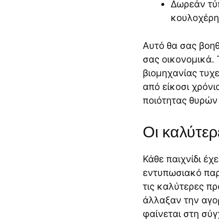
Δωρεάν τύπ
κουλοχέρηδ
Αυτό θα σας βοηθ
σας οικονομικά. 
βιομηχανίας τυχε
από είκοσι χρόν
ποιότητας θυρών
Οι καλύτερ
Κάθε παιχνίδι έχε
εντυπωσιακό παρά
τις καλύτερες π
άλλαξαν την αγο
φαίνεται στη σύγ