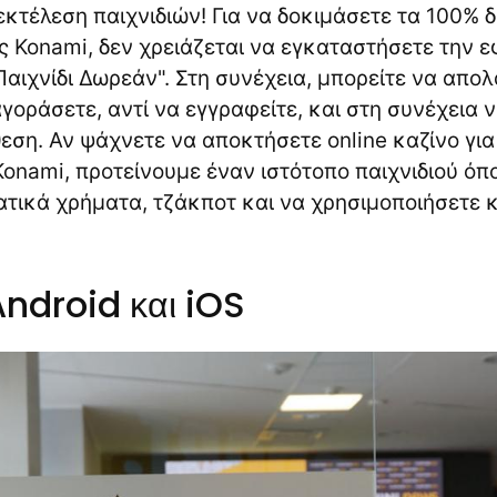
εκτέλεση παιχνιδιών! Για να δοκιμάσετε τα 100%
ς Konami, δεν χρειάζεται να εγκαταστήσετε την 
Παιχνίδι Δωρεάν". Στη συνέχεια, μπορείτε να απο
 αγοράσετε, αντί να εγγραφείτε, και στη συνέχεια 
ση. Αν ψάχνετε να αποκτήσετε online καζίνο για
Konami, προτείνουμε έναν ιστότοπο παιχνιδιού όπ
ατικά χρήματα, τζάκποτ και να χρησιμοποιήσετε 
Android και iOS