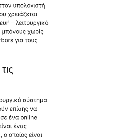
 στον υπολογιστή
ου χρειάζεται
ευή – λειτουργικό
Το μπόνους χωρίς
bors για τους
τις
τουργικό σύστημα
ούν επίσης να
ε ένα online
ίναι ένας
 ο οποίος είναι