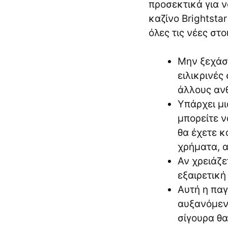
προσεκτικά για ν
καζίνο Brightsta
όλες τις νέες στ
Μην ξεχάσε
ειλικρινές
άλλους αν
Υπάρχει μι
μπορείτε ν
θα έχετε κ
χρήματα, α
Αν χρειάζε
εξαιρετική
Αυτή η παγ
αυξανόμενα
σίγουρα θα