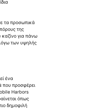
ίδια
τε τα προσωπικά
οπόρους της
e καζίνο για πάνω
 λόγω των υψηλής
εί ένα
τά που προσφέρει
obile Harbors
φαίνεται όπως
πιο δημοφιλή