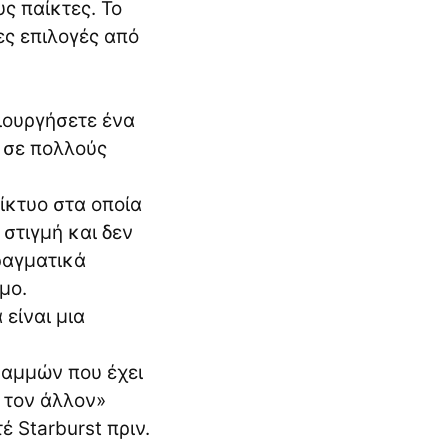
ς παίκτες. Το
ες επιλογές από
μιουργήσετε ένα
, σε πολλούς
δίκτυο στα οποία
στιγμή και δεν
ραγματικά
μο.
 είναι μια
ραμμών που έχει
ς τον άλλον»
έ Starburst πριν.