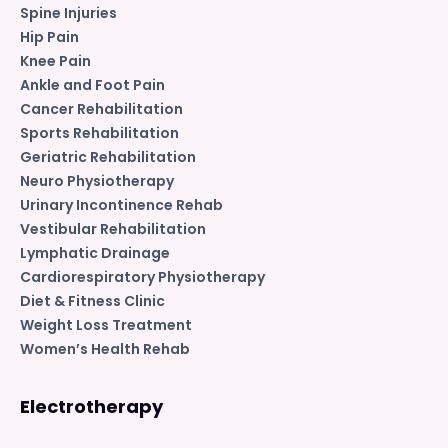
Spine Injuries
Hip Pain
Knee Pain
Ankle and Foot Pain
Cancer Rehabilitation
Sports Rehabilitation
Geriatric Rehabilitation
Neuro Physiotherapy
Urinary Incontinence Rehab
Vestibular Rehabilitation
Lymphatic Drainage
Cardiorespiratory Physiotherapy
Diet & Fitness Clinic
Weight Loss Treatment
Women’s Health Rehab
Electrotherapy