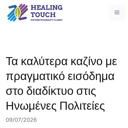
Skip
to
Me
content
Τα καλύτερα καζίνο με
πραγματικό εισόδημα
στο διαδίκτυο στις
Ηνωμένες Πολιτείες
09/07/2026