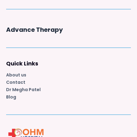
Advance Therapy
Quick Links
About us
Contact
Dr Megha Patel
Blog