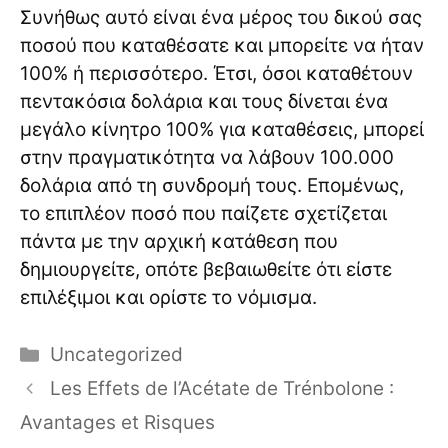
Συνήθως αυτό είναι ένα μέρος του δικού σας
ποσού που καταθέσατε και μπορείτε να ήταν
100% ή περισσότερο. Έτσι, όσοι καταθέτουν
πεντακόσια δολάρια και τους δίνεται ένα
μεγάλο κίνητρο 100% για καταθέσεις, μπορεί
στην πραγματικότητα να λάβουν 100.000
δολάρια από τη συνδρομή τους. Επομένως,
το επιπλέον ποσό που παίζετε σχετίζεται
πάντα με την αρχική κατάθεση που
δημιουργείτε, οπότε βεβαιωθείτε ότι είστε
επιλέξιμοι και ορίστε το νόμισμα.
Categories
Uncategorized
Les Effets de l’Acétate de Trénbolone :
Avantages et Risques