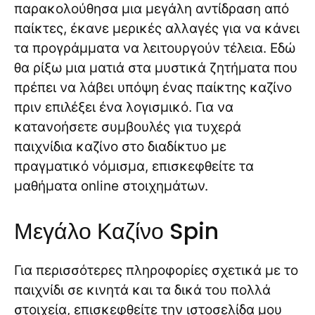
παρακολούθησα μια μεγάλη αντίδραση από
παίκτες, έκανε μερικές αλλαγές για να κάνει
τα προγράμματα να λειτουργούν τέλεια. Εδώ
θα ρίξω μια ματιά στα μυστικά ζητήματα που
πρέπει να λάβει υπόψη ένας παίκτης καζίνο
πριν επιλέξει ένα λογισμικό. Για να
κατανοήσετε συμβουλές για τυχερά
παιχνίδια καζίνο στο διαδίκτυο με
πραγματικό νόμισμα, επισκεφθείτε τα
μαθήματα online στοιχημάτων.
Μεγάλο Καζίνο Spin
Για περισσότερες πληροφορίες σχετικά με το
παιχνίδι σε κινητά και τα δικά του πολλά
στοιχεία, επισκεφθείτε την ιστοσελίδα μου