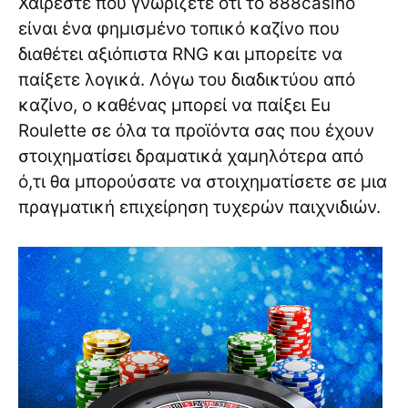
Χαίρεστε που γνωρίζετε ότι το 888casino
είναι ένα φημισμένο τοπικό καζίνο που
διαθέτει αξιόπιστα RNG και μπορείτε να
παίξετε λογικά. Λόγω του διαδικτύου από
καζίνο, ο καθένας μπορεί να παίξει Eu
Roulette σε όλα τα προϊόντα σας που έχουν
στοιχηματίσει δραματικά χαμηλότερα από
ό,τι θα μπορούσατε να στοιχηματίσετε σε μια
πραγματική επιχείρηση τυχερών παιχνιδιών.