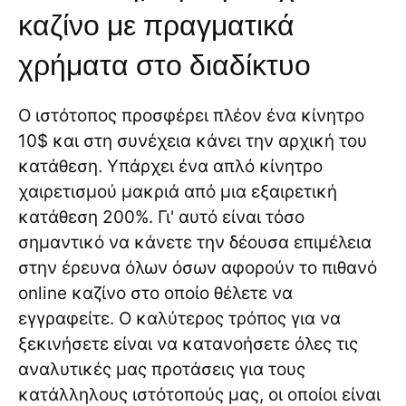
καζίνο με πραγματικά
χρήματα στο διαδίκτυο
Ο ιστότοπος προσφέρει πλέον ένα κίνητρο
10$ και στη συνέχεια κάνει την αρχική του
κατάθεση. Υπάρχει ένα απλό κίνητρο
χαιρετισμού μακριά από μια εξαιρετική
κατάθεση 200%. Γι' αυτό είναι τόσο
σημαντικό να κάνετε την δέουσα επιμέλεια
στην έρευνα όλων όσων αφορούν το πιθανό
online καζίνο στο οποίο θέλετε να
εγγραφείτε. Ο καλύτερος τρόπος για να
ξεκινήσετε είναι να κατανοήσετε όλες τις
αναλυτικές μας προτάσεις για τους
κατάλληλους ιστότοπούς μας, οι οποίοι είναι