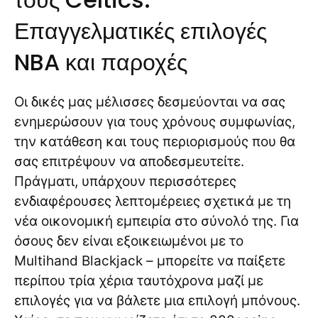
Επαγγελματικές επιλογές
NBA και παροχές
Οι δικές μας μέλισσες δεσμεύονται να σας
ενημερώσουν για τους χρόνους συμφωνίας,
την κατάθεση και τους περιορισμούς που θα
σας επιτρέψουν να αποδεσμευτείτε.
Πράγματι, υπάρχουν περισσότερες
ενδιαφέρουσες λεπτομέρειες σχετικά με τη
νέα οικονομική εμπειρία στο σύνολό της. Για
όσους δεν είναι εξοικειωμένοι με το
Multihand Blackjack – μπορείτε να παίξετε
περίπου τρία χέρια ταυτόχρονα μαζί με
επιλογές για να βάλετε μια επιλογή μπόνους.