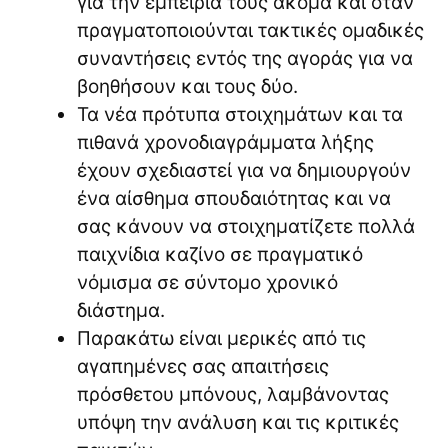
για την εμπειρία τους ακόμα και όταν
πραγματοποιούνται τακτικές ομαδικές
συναντήσεις εντός της αγοράς για να
βοηθήσουν και τους δύο.
Τα νέα πρότυπα στοιχημάτων και τα
πιθανά χρονοδιαγράμματα λήξης
έχουν σχεδιαστεί για να δημιουργούν
ένα αίσθημα σπουδαιότητας και να
σας κάνουν να στοιχηματίζετε πολλά
παιχνίδια καζίνο σε πραγματικό
νόμισμα σε σύντομο χρονικό
διάστημα.
Παρακάτω είναι μερικές από τις
αγαπημένες σας απαιτήσεις
πρόσθετου μπόνους, λαμβάνοντας
υπόψη την ανάλυση και τις κριτικές