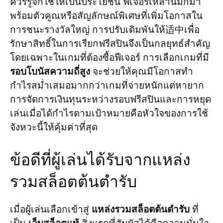
ควรรู้จักใช้ให้เป็นประโยชน์ ฟีเจอร์เหล่านี้มักมา
พร้อมตัวคูณหรือสัญลักษณ์พิเศษที่เพิ่มโอกาสใน
การชนะรางวัลใหญ่ การปรับเดิมพันให้适中เพื่อ
รักษาสิทธิ์ในการเรียกฟรีสปินจึงเป็นกลยุทธ์สำคัญ
โดยเฉพาะในเกมที่ต้องซื้อฟีเจอร์ การเลือกเกมที่มี
รอบโบนัสความถี่สูง
จะช่วยให้คุณมีโอกาสทำ
กำไรสม่ำเสมอมากกว่าเกมที่จ่ายหนักแต่หายาก
การจัดการเงินทุนระหว่างรอบฟรีสปินและการหยุด
เล่นเมื่อได้กำไรตามเป้าหมายคือหัวใจของการใช้
จังหวะนี้ให้คุ้มค่าที่สุด
ข้อดีที่ผู้เล่นได้รับจากแหล่ง
รวมสล็อตต้นตำรับ
เมื่อผู้เล่นเลือกเข้าสู่
แหล่งรวมสล็อตต้นตำรับ
ที่