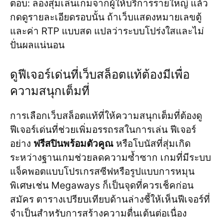
ตอบ: ลองสุ่มเล่นเกมจากผู้ให้บริการรายใหญ่ แล้ว
กดดูรายละเอียดรอบนั้น ถ้าเว็บแสดงหมายเลขตู้
และค่า RTP แบบสด แปลว่าระบบโปร่งใสและไม่
ปั่นผลแน่นอน
ดูฟีเจอร์เด่นที่เว็บสล็อตแท้ต้องมีเพื่อ
ความสนุกเต็มที่
การเลือกเว็บสล็อตแท้ที่ให้ความสนุกเต็มที่ต้องดู
ฟีเจอร์เด่นที่ช่วยเพิ่มอรรถรสในการเล่น ฟีเจอร์
อย่าง
ฟรีสปินพร้อมตัวคูณ
หรือโบนัสที่สุ่มเกิด
ระหว่างฐานเกมช่วยลดความซ้ำซาก เกมที่มีระบบ
แจ็คพอตแบบโปรเกรสซีฟหรือรูปแบบการหมุน
พิเศษเช่น Megaways ก็เป็นจุดที่ควรเช็คก่อน
สมัคร ตารางเปรียบเทียบด้านล่างชี้ให้เห็นฟีเจอร์ที่
จำเป็นสำหรับการสร้างความตื่นเต้นต่อเนื่อง