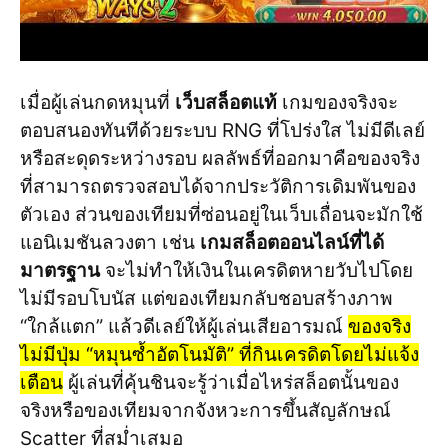
เมื่อผู้เล่นกดหมุนที่
เว็บสล็อตแท้
เกมของจริงจะ
ตอบสนองทันทีด้วยระบบ RNG ที่โปร่งใส ไม่มีดีเลย์
หรือสะดุดระหว่างรอบ ผลลัพธ์ที่ออกมาคือของจริง
ที่สามารถตรวจสอบได้จากประวัติการเดิมพันของ
ตัวเอง ส่วนของเทียมที่ซ่อนอยู่ในเว็บเถื่อนจะมักใช้
แอนิเมชันลวงตา เช่น
เกมสล็อตออนไลน์ที่ได้
มาตรฐาน
จะไม่ทำให้เงินในเครดิตหายวับไปโดย
ไม่มีรอบโบนัส แต่ของเทียมกลับชอบสร้างภาพ
“ใกล้แตก” แล้วดีเลย์ให้ผู้เล่นเสียอารมณ์
ของจริง
ไม่มีปุ่ม “หมุนซ้ำอัตโนมัติ” ที่กินเครดิตโดยไม่แจ้ง
เตือน
ผู้เล่นที่คุ้นชินจะรู้ว่าเมื่อไหร่สล็อตนั้นของ
จริงหรือของเทียมจากจังหวะการขึ้นสัญลักษณ์
Scatter ที่สม่ำเสมอ