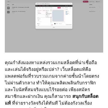
คุณกำลังมองหาแหล่งรวมเกมสล็อตที่น่าเชื่อถือ
และเล่นได้จริงอยู่หรือเปล่า? เว็บสล็อตแท้คือ
แพลตฟอร์มที่รวบรวมเกมจากค่ายชั้นนำโดยตรง
ไม่ผ่านตัวกลาง ทำให้คุณเพลิดเพลินกับกราฟิก
และโบนัสที่สมจริงแบบไร้รอยต่อ เพียงสมัคร
สมาชิกและฝากเงิน คุณก็สามารถ
สนุกกับสล็อต
แท้
ที่จ่ายรางวัลจริงได้ทันที ไม่ต้องกังวลเรื่อง