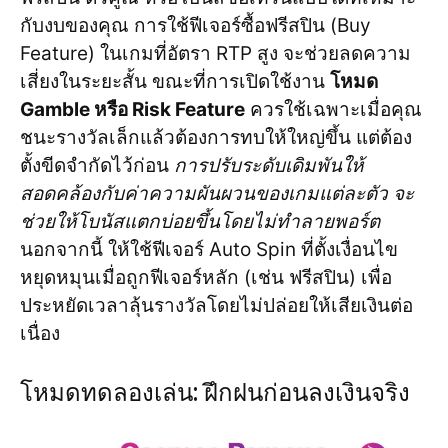
กับงบของคุณ การใช้ฟีเจอร์ซื้อฟรีสปิน (Buy
Feature) ในเกมที่อัตรา RTP สูง จะช่วยลดความ
เสี่ยงในระยะสั้น ขณะที่การเปิดใช้งาน
โหมด
Gamble หรือ Risk Feature
ควรใช้เฉพาะเมื่อคุณ
ชนะรางวัลเล็กแล้วต้องการทบให้ใหญ่ขึ้น แต่ต้อง
ตั้งขีดจำกัดไว้ก่อน
การปรับระดับเดิมพันให้
สอดคล้องกับค่าความผันผวนของเกมแต่ละตัว จะ
ช่วยให้โบนัสแตกบ่อยขึ้นโดยไม่ทำลายพอร์ต
นอกจากนี้ ให้ใช้ฟีเจอร์ Auto Spin ที่ตั้งเงื่อนไข
หยุดหมุนเมื่อถูกฟีเจอร์หลัก (เช่น ฟรีสปิน) เพื่อ
ประหยัดเวลาลุ้นรางวัลโดยไม่ปล่อยให้เสียเงินต่อ
เนื่อง
โหมดทดลองเล่น: ฝึกฝนก่อนลงเงินจริง