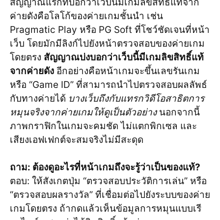
สัญญาณแรกที่บอกว่าเว็บนี้มีเกมลิขสิทธิ์แท้จาก
ค่ายดังคือโลโก้ของค่ายเกมชั้นนำ เช่น
Pragmatic Play หรือ PG Soft ที่โชว์ชัดเจนที่หน้า
เว็บ โดยมักมีลิงก์ไปยังหน้าตรวจสอบของค่ายเกม
โดยตรง
สัญญาณบ่งบอกว่าเว็บนี้มีเกมลิขสิทธิ์แท้
จากค่ายดัง
อีกอย่างคือหน้าเกมจะขึ้นเลขรันเกม
หรือ “Game ID” ที่สามารถนำไปตรวจสอบผลลัพธ์
กับทางค่ายได้
บางเว็บถึงกับแทรกวิดีโอสาธิตการ
หมุนจริงจากค่ายเกมให้ดูเป็นตัวอย่าง
นอกจากนี้
ภาพกราฟิกในเกมจะคมชัด ไม่แตกพิกเซล และ
เสียงเอฟเฟกต์จะสมจริงไม่มีสะดุด
ถาม: ต้องดูอะไรที่หน้าเกมถึงจะรู้ว่าเป็นของแท้?
ตอบ: ให้สังเกตปุ่ม “ตรวจสอบประวัติการเล่น” หรือ
“ตรวจสอบผลรางวัล” ที่เชื่อมต่อไปยังระบบของค่าย
เกมโดยตรง ถ้ากดแล้วเห็นข้อมูลการหมุนแบบเรี