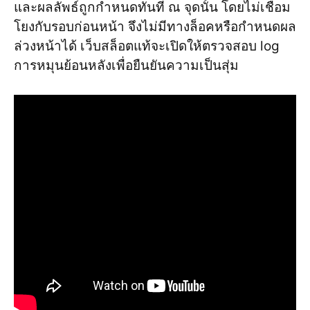
และผลลัพธ์ถูกกำหนดทันที ณ จุดนั้น โดยไม่เชื่อม
โยงกับรอบก่อนหน้า จึงไม่มีทางล็อคหรือกำหนดผล
ล่วงหน้าได้ เว็บสล็อตแท้จะเปิดให้ตรวจสอบ log
การหมุนย้อนหลังเพื่อยืนยันความเป็นสุ่ม