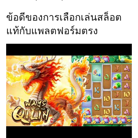
ข้อดีของการเลือกเล่นสล็อต
แท้กับแพลตฟอร์มตรง