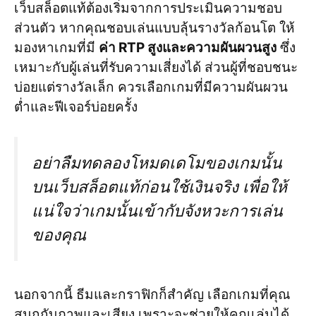
เว็บสล็อตแท้ต้องเริ่มจากการประเมินความชอบ
ส่วนตัว หากคุณชอบเล่นแบบลุ้นรางวัลก้อนโต ให้
มองหาเกมที่มี
ค่า RTP สูงและความผันผวนสูง
ซึ่ง
เหมาะกับผู้เล่นที่รับความเสี่ยงได้ ส่วนผู้ที่ชอบชนะ
บ่อยแต่รางวัลเล็ก ควรเลือกเกมที่มีความผันผวน
ต่ำและฟีเจอร์บ่อยครั้ง
อย่าลืมทดลองโหมดเดโมของเกมนั้น
บนเว็บสล็อตแท้ก่อนใช้เงินจริง เพื่อให้
แน่ใจว่าเกมนั้นเข้ากับจังหวะการเล่น
ของคุณ
นอกจากนี้ ธีมและกราฟิกก็สำคัญ เลือกเกมที่คุณ
สนุกกับภาพและเสียง เพราะจะช่วยให้คุณเล่นได้