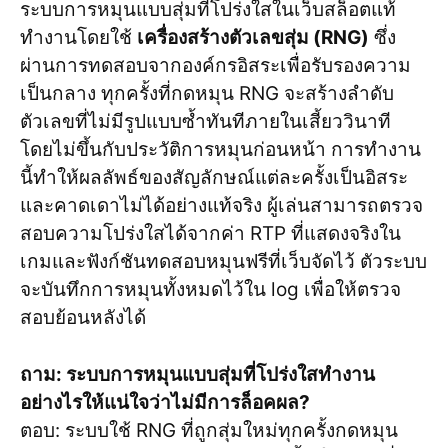
ระบบการหมุนแบบสุ่มที่โปร่งใสในเว็บสล็อตแท้
ทำงานโดยใช้
เครื่องสร้างตัวเลขสุ่ม (RNG)
ซึ่ง
ผ่านการทดสอบจากองค์กรอิสระเพื่อรับรองความ
เป็นกลาง ทุกครั้งที่กดหมุน RNG จะสร้างลำดับ
ตัวเลขที่ไม่มีรูปแบบซ้ำทันทีภายในเสี้ยววินาที
โดยไม่ขึ้นกับประวัติการหมุนก่อนหน้า การทำงาน
นี้ทำให้ผลลัพธ์ของสัญลักษณ์แต่ละครั้งเป็นอิสระ
และคาดเดาไม่ได้อย่างแท้จริง ผู้เล่นสามารถตรวจ
สอบความโปร่งใสได้จากค่า RTP ที่แสดงจริงใน
เกมและฟังก์ชันทดสอบหมุนฟรีที่เว็บจัดไว้ ตัวระบบ
จะบันทึกการหมุนทั้งหมดไว้ใน log เพื่อให้ตรวจ
สอบย้อนหลังได้
ถาม: ระบบการหมุนแบบสุ่มที่โปร่งใสทำงาน
อย่างไรให้แน่ใจว่าไม่มีการล็อคผล?
ตอบ: ระบบใช้ RNG ที่ถูกสุ่มใหม่ทุกครั้งกดหมุน