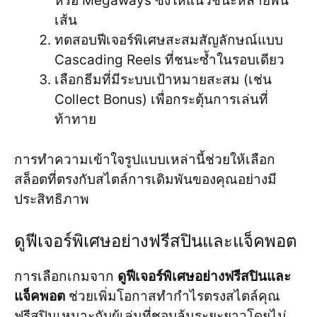
หรือ Megaways ซึ่งให้แนวชนะหลายพัน
เส้น
ทดสอบฟีเจอร์พิเศษสะสมสัญลักษณ์แบบ
Cascading Reels ที่ชนะซ้ำในรอบเดียว
เลือกธีมที่มีระบบเป้าหมายสะสม (เช่น
Collect Bonus) เพื่อกระตุ้นการเล่นที่
ท้าทาย
การทำความเข้าใจรูปแบบเหล่านี้ช่วยให้เลือก
สล็อตที่ตรงกับสไตล์การเดิมพันของคุณอย่างมี
ประสิทธิภาพ
ดูฟีเจอร์พิเศษอย่างฟรีสปินและแจ็คพอต
การเลือกเกมจาก
ดูฟีเจอร์พิเศษอย่างฟรีสปินและ
แจ็คพอต
ช่วยเพิ่มโอกาสทำกำไรตรงสไตล์คุณ
ฟรีสปินเหมาะกับผู้เล่นที่ชอบลุ้นระยะยาวโดยไม่