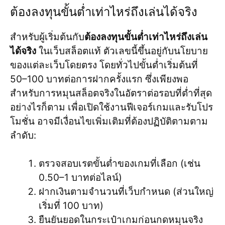
ต้องลงทุนขั้นต่ำเท่าไหร่ถึงเล่นได้จริง
สำหรับผู้เริ่มต้นกับ
ต้องลงทุนขั้นต่ำเท่าไหร่ถึงเล่น
ได้จริง
ในเว็บสล็อตแท้ ตัวเลขนี้ขึ้นอยู่กับนโยบาย
ของแต่ละเว็บโดยตรง โดยทั่วไปขั้นต่ำเริ่มต้นที่
50–100 บาทต่อการฝากครั้งแรก ซึ่งเพียงพอ
สำหรับการหมุนสล็อตจริงในอัตราต่อรอบที่ต่ำที่สุด
อย่างไรก็ตาม เพื่อเปิดใช้งานฟีเจอร์เกมและรับโปร
โมชั่น อาจมีเงื่อนไขเพิ่มเติมที่ต้องปฏิบัติตามตาม
ลำดับ:
ตรวจสอบเรตขั้นต่ำของเกมที่เลือก (เช่น
0.50–1 บาทต่อไลน์)
ฝากเงินตามจำนวนที่เว็บกำหนด (ส่วนใหญ่
เริ่มที่ 100 บาท)
ยืนยันยอดในกระเป๋าเกมก่อนกดหมุนจริง