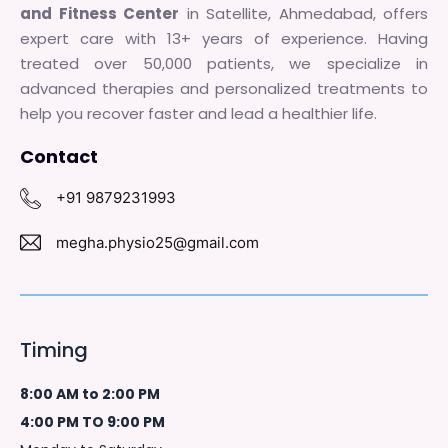
and Fitness Center
in Satellite, Ahmedabad, offers
expert care with 13+ years of experience. Having
treated over 50,000 patients, we specialize in
advanced therapies and personalized treatments to
help you recover faster and lead a healthier life.
Contact
+91 9879231993
megha.physio25@gmail.com
Timing
8:00 AM to 2:00 PM
4:00 PM TO 9:00 PM