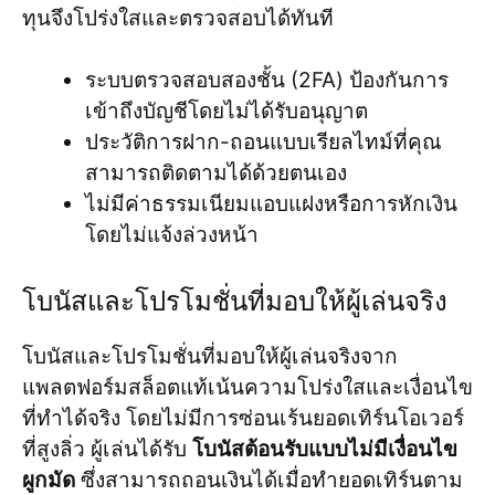
ทุนจึงโปร่งใสและตรวจสอบได้ทันที
ระบบตรวจสอบสองชั้น (2FA) ป้องกันการ
เข้าถึงบัญชีโดยไม่ได้รับอนุญาต
ประวัติการฝาก-ถอนแบบเรียลไทม์ที่คุณ
สามารถติดตามได้ด้วยตนเอง
ไม่มีค่าธรรมเนียมแอบแฝงหรือการหักเงิน
โดยไม่แจ้งล่วงหน้า
โบนัสและโปรโมชั่นที่มอบให้ผู้เล่นจริง
โบนัสและโปรโมชั่นที่มอบให้ผู้เล่นจริงจาก
แพลตฟอร์มสล็อตแท้เน้นความโปร่งใสและเงื่อนไข
ที่ทำได้จริง โดยไม่มีการซ่อนเร้นยอดเทิร์นโอเวอร์
ที่สูงลิ่ว ผู้เล่นได้รับ
โบนัสต้อนรับแบบไม่มีเงื่อนไข
ผูกมัด
ซึ่งสามารถถอนเงินได้เมื่อทำยอดเทิร์นตาม