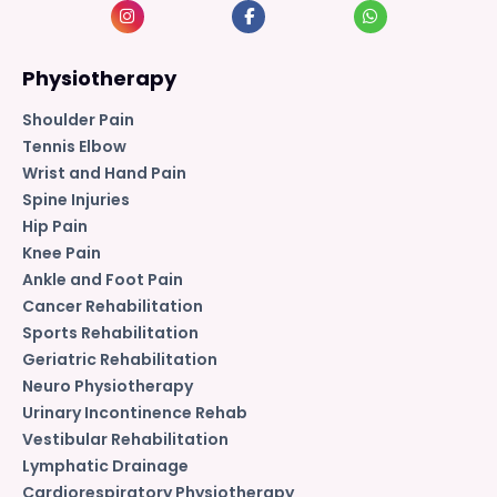
Physiotherapy
Shoulder Pain
Tennis Elbow
Wrist and Hand Pain
Spine Injuries
Hip Pain
Knee Pain
Ankle and Foot Pain
Cancer Rehabilitation
Sports Rehabilitation
Geriatric Rehabilitation
Neuro Physiotherapy
Urinary Incontinence Rehab
Vestibular Rehabilitation
Lymphatic Drainage
Cardiorespiratory Physiotherapy