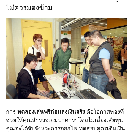
ไม่ควรมองข้าม
การ
ทดลองเล่นฟรีก่อนลงเงินจริง
คือโอกาสทองที่
ช่วยให้คุณสำรวจเกมบาคาร่าโดยไม่เสี่ยงเสียทุน
คุณจะได้จับจังหวะการออกไพ่ ทดสอบสูตรเดินเงิน