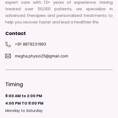
expert care with 13+ years of experience. Having
treated over 50,000 patients, we specialize in
advanced therapies and personalized treatments to
help you recover faster and lead a healthier life.
Contact
+91 9879231993
megha.physio25@gmail.com
Timing
8:00 AM to 2:00 PM
4:00 PM TO 9:00 PM
Monday to Saturday