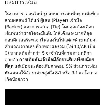
และการเสมอ
ในบาคาร่าออนไลน์ รูปแบบการเล่นพื้นฐานมีเพียง
สามผลลัพธ์ ได้แก่ ผู้เล่น (Player) เจ้ามือ
(Banker) และการเสมอ (Tie) โดยคุณต้องเลือก
เดิมพันว่าฝ่ายใดจะมีแต้มใกล้เคียง 9 มากที่สุด
ก่อนดีลเลอร์จะแจกไพ่สองใบให้แต่ละฝ่าย แต้มจะ
คำนวณจากเลขท้ายของผลรวม (ไพ่ 10/AK เป็น
0) หากแต้มต่ำกว่า 5 จะจั่วใบที่สามตามกติกา
ตายตัว
การเดิมพันเจ้ามือมีอัตราเสียเปรียบน้อย
ที่สุด
แต่เมื่อชนะต้องเสียค่าคอม 5% ส่วนการเดิม
พันเสมอให้อัตราจ่ายสูงถึง 8:1 หรือ 9:1 แต่โอกาส
เกิดน้อยกว่า