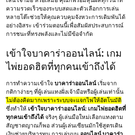
เล่น เจ้ามือ หรือเสมอ คุณก็พร้อมลุ้นผลทุกวินาที
ความรวดเร็วของระบบสดและตัวเลือกการเล่น
หลายโต๊ะช่วยให้คุณควบคุมจังหวะการเดิมพันได้
อย่างอิสระ เข้าร่วมตอนนี้เพื่อสัมผัสประสบการณ์
การชนะที่ทรงพลังและไม่มีข้อจำกัด
เข้าใจบาคาร่าออนไลน์: เกม
ไพ่ยอดฮิตที่ทุกคนเข้าถึงได้
การทำความเข้าใจ
บาคาร่าออนไลน์
เริ่มจาก
กติกาง่ายๆ ที่ผู้เล่นแทงฝั่งเจ้ามือหรือผู้เล่นเท่านั้น
ไม่ต้องคิดมากเพราะระบบจะแจกไพ่ให้อัตโนมัติ
ซึ่งทำให้
เข้าใจบาคาร่าออนไลน์: เกมไพ่ยอดฮิตที่
ทุกคนเข้าถึงได้
จริงๆ ผู้เล่นมือใหม่เลือกแทงตาม
สัญชาตญาณก็พอ ส่วนผู้เล่นเซียนมักใช้สูตรเดิน
เงินช่วยบริหารทุน การเล่นบน
ออนไลน์ บาคาร่า