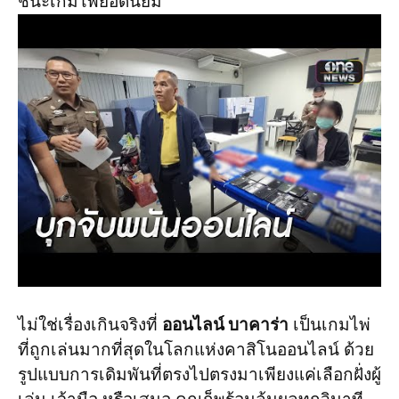
ชนะเกมไพ่ยอดนิยม
ไม่ใช่เรื่องเกินจริงที่
ออนไลน์ บาคาร่า
เป็นเกมไพ่
ที่ถูกเล่นมากที่สุดในโลกแห่งคาสิโนออนไลน์ ด้วย
รูปแบบการเดิมพันที่ตรงไปตรงมาเพียงแค่เลือกฝั่งผู้