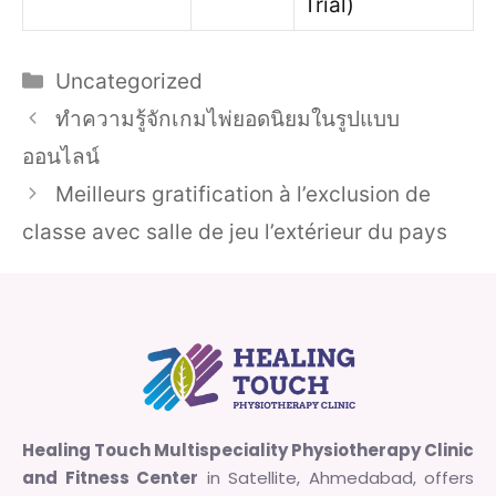
Trial)
Categories
Uncategorized
ทำความรู้จักเกมไพ่ยอดนิยมในรูปแบบ
ออนไลน์
Meilleurs gratification à l’exclusion de
classe avec salle de jeu l’extérieur du pays
Healing Touch Multispeciality Physiotherapy Clinic
and Fitness Center
in Satellite, Ahmedabad, offers