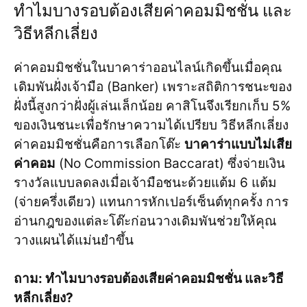
ทำไมบางรอบต้องเสียค่าคอมมิชชั่น และ
วิธีหลีกเลี่ยง
ค่าคอมมิชชั่นในบาคาร่าออนไลน์เกิดขึ้นเมื่อคุณ
เดิมพันฝั่งเจ้ามือ (Banker) เพราะสถิติการชนะของ
ฝั่งนี้สูงกว่าฝั่งผู้เล่นเล็กน้อย คาสิโนจึงเรียกเก็บ 5%
ของเงินชนะเพื่อรักษาความได้เปรียบ วิธีหลีกเลี่ยง
ค่าคอมมิชชั่นคือการเลือกโต๊ะ
บาคาร่าแบบไม่เสีย
ค่าคอม
(No Commission Baccarat) ซึ่งจ่ายเงิน
รางวัลแบบลดลงเมื่อเจ้ามือชนะด้วยแต้ม 6 แต้ม
(จ่ายครึ่งเดียว) แทนการหักเปอร์เซ็นต์ทุกครั้ง การ
อ่านกฎของแต่ละโต๊ะก่อนวางเดิมพันช่วยให้คุณ
วางแผนได้แม่นยำขึ้น
ถาม: ทำไมบางรอบต้องเสียค่าคอมมิชชั่น และวิธี
หลีกเลี่ยง?