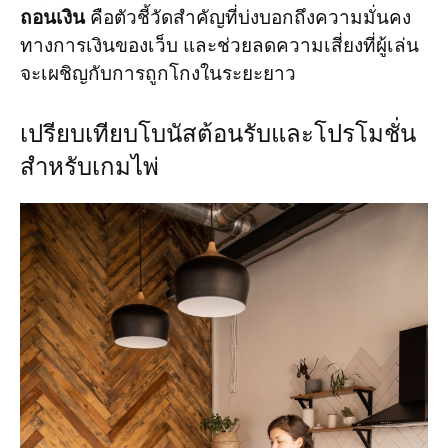
ถอนเงิน
คือตัวชี้วัดสำคัญที่บ่งบอกถึงความมั่นคง
ทางการเงินของเว็บ และช่วยลดความเสี่ยงที่ผู้เล่น
จะเผชิญกับการถูกโกงในระยะยาว
เปรียบเทียบโบนัสต้อนรับและโปรโมชั่น
สำหรับเกมไพ่