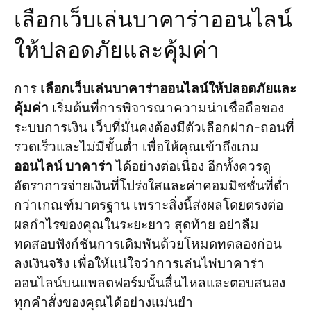
เลือกเว็บเล่นบาคาร่าออนไลน์
ให้ปลอดภัยและคุ้มค่า
การ
เลือกเว็บเล่นบาคาร่าออนไลน์ให้ปลอดภัยและ
คุ้มค่า
เริ่มต้นที่การพิจารณาความน่าเชื่อถือของ
ระบบการเงิน เว็บที่มั่นคงต้องมีตัวเลือกฝาก-ถอนที่
รวดเร็วและไม่มีขั้นต่ำ เพื่อให้คุณเข้าถึงเกม
ออนไลน์ บาคาร่า
ได้อย่างต่อเนื่อง อีกทั้งควรดู
อัตราการจ่ายเงินที่โปร่งใสและค่าคอมมิชชั่นที่ต่ำ
กว่าเกณฑ์มาตรฐาน เพราะสิ่งนี้ส่งผลโดยตรงต่อ
ผลกำไรของคุณในระยะยาว สุดท้าย อย่าลืม
ทดสอบฟังก์ชันการเดิมพันด้วยโหมดทดลองก่อน
ลงเงินจริง เพื่อให้แน่ใจว่าการเล่นไพ่บาคาร่า
ออนไลน์บนแพลตฟอร์มนั้นลื่นไหลและตอบสนอง
ทุกคำสั่งของคุณได้อย่างแม่นยำ