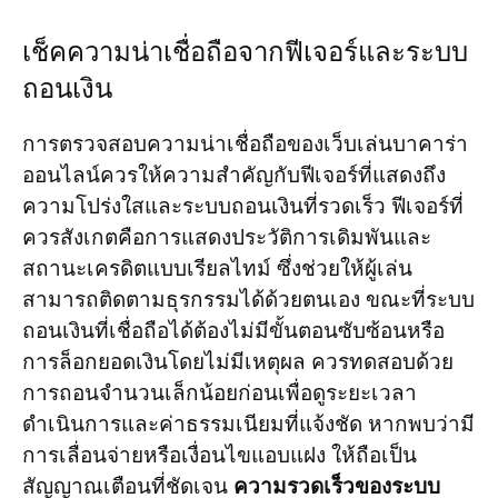
เช็คความน่าเชื่อถือจากฟีเจอร์และระบบ
ถอนเงิน
การตรวจสอบความน่าเชื่อถือของเว็บเล่นบาคาร่า
ออนไลน์ควรให้ความสำคัญกับฟีเจอร์ที่แสดงถึง
ความโปร่งใสและระบบถอนเงินที่รวดเร็ว ฟีเจอร์ที่
ควรสังเกตคือการแสดงประวัติการเดิมพันและ
สถานะเครดิตแบบเรียลไทม์ ซึ่งช่วยให้ผู้เล่น
สามารถติดตามธุรกรรมได้ด้วยตนเอง ขณะที่ระบบ
ถอนเงินที่เชื่อถือได้ต้องไม่มีขั้นตอนซับซ้อนหรือ
การล็อกยอดเงินโดยไม่มีเหตุผล ควรทดสอบด้วย
การถอนจำนวนเล็กน้อยก่อนเพื่อดูระยะเวลา
ดำเนินการและค่าธรรมเนียมที่แจ้งชัด หากพบว่ามี
การเลื่อนจ่ายหรือเงื่อนไขแอบแฝง ให้ถือเป็น
สัญญาณเตือนที่ชัดเจน
ความรวดเร็วของระบบ