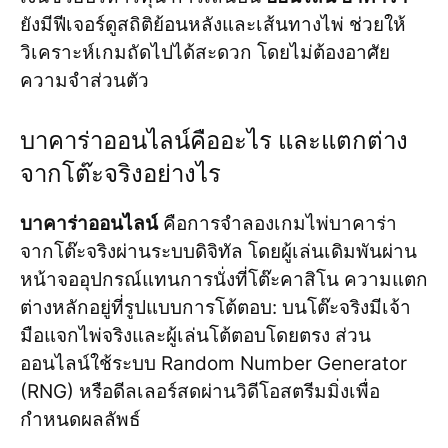
ยังมีฟีเจอร์ดูสถิติย้อนหลังและเส้นทางไพ่ ช่วยให้
วิเคราะห์เกมถัดไปได้สะดวก โดยไม่ต้องอาศัย
ความจำส่วนตัว
บาคาร่าออนไลน์คืออะไร และแตกต่าง
จากโต๊ะจริงอย่างไร
บาคาร่าออนไลน์
คือการจำลองเกมไพ่บาคาร่า
จากโต๊ะจริงผ่านระบบดิจิทัล โดยผู้เล่นเดิมพันผ่าน
หน้าจออุปกรณ์แทนการนั่งที่โต๊ะคาสิโน ความแตก
ต่างหลักอยู่ที่รูปแบบการโต้ตอบ: บนโต๊ะจริงมีเจ้า
มือแจกไพ่จริงและผู้เล่นโต้ตอบโดยตรง ส่วน
ออนไลน์ใช้ระบบ Random Number Generator
(RNG) หรือดีลเลอร์สดผ่านวิดีโอสตรีมมิ่งเพื่อ
กำหนดผลลัพธ์