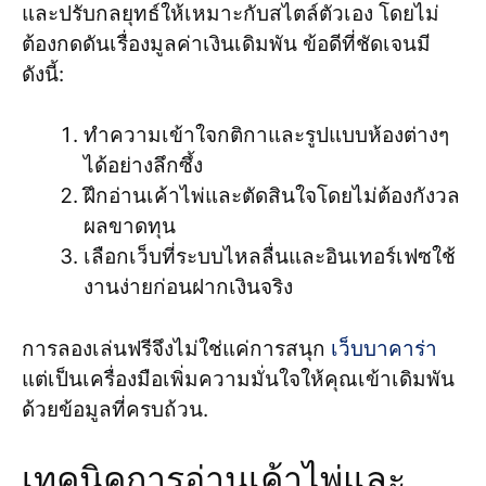
และปรับกลยุทธ์ให้เหมาะกับสไตล์ตัวเอง โดยไม่
ต้องกดดันเรื่องมูลค่าเงินเดิมพัน ข้อดีที่ชัดเจนมี
ดังนี้:
ทำความเข้าใจกติกาและรูปแบบห้องต่างๆ
ได้อย่างลึกซึ้ง
ฝึกอ่านเค้าไพ่และตัดสินใจโดยไม่ต้องกังวล
ผลขาดทุน
เลือกเว็บที่ระบบไหลลื่นและอินเทอร์เฟซใช้
งานง่ายก่อนฝากเงินจริง
การลองเล่นฟรีจึงไม่ใช่แค่การสนุก
เว็บบาคาร่า
แต่เป็นเครื่องมือเพิ่มความมั่นใจให้คุณเข้าเดิมพัน
ด้วยข้อมูลที่ครบถ้วน.
เทคนิคการอ่านเค้าไพ่และ