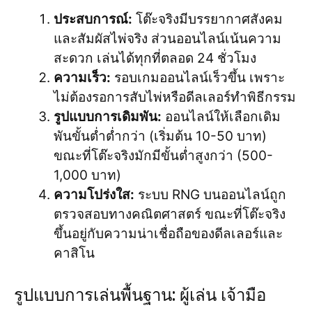
ประสบการณ์:
โต๊ะจริงมีบรรยากาศสังคม
และสัมผัสไพ่จริง ส่วนออนไลน์เน้นความ
สะดวก เล่นได้ทุกที่ตลอด 24 ชั่วโมง
ความเร็ว:
รอบเกมออนไลน์เร็วขึ้น เพราะ
ไม่ต้องรอการสับไพ่หรือดีลเลอร์ทำพิธีกรรม
รูปแบบการเดิมพัน:
ออนไลน์ให้เลือกเดิม
พันขั้นต่ำต่ำกว่า (เริ่มต้น 10-50 บาท)
ขณะที่โต๊ะจริงมักมีขั้นต่ำสูงกว่า (500-
1,000 บาท)
ความโปร่งใส:
ระบบ RNG บนออนไลน์ถูก
ตรวจสอบทางคณิตศาสตร์ ขณะที่โต๊ะจริง
ขึ้นอยู่กับความน่าเชื่อถือของดีลเลอร์และ
คาสิโน
รูปแบบการเล่นพื้นฐาน: ผู้เล่น เจ้ามือ