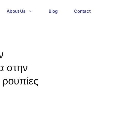
About Us
Blog
Contact
ν
α στην
 ρουπίες