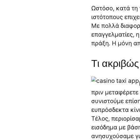
Ωστόσο, κατά τη 
ιστότοπους επιχε
Με πολλά διαφορ
επαγγελματίες, η
πράξη. Η μόνη α
Τι ακριβώς
πριν μεταφέρετε 
συνιστούμε επίση
ευπρόσδεκτα κίν
Τέλος, περιορίσα
εισόδημα με βάση
ανησυχούσαμε για