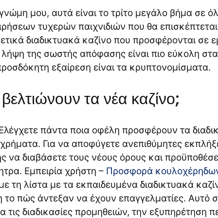
γνώμη μου, αυτά είναι το τρίτο μεγάλο βήμα σε ό
ιρήσεων τυχερών παιχνιδιών που θα επισκέπτεται
ετικά διαδικτυακά καζίνο που προσφέρονται σε ε
 λήψη της σωστής απόφασης είναι πιο εύκολη στα
προσδόκητη εξαίρεση είναι τα κρυπτονομίσματα.
 βελτιώνουν τα νέα καζίνο;
Ελέγχετε πάντα ποια οφέλη προσφέρουν τα διαδι
χρήματα. Για να αποφύγετε ανεπιθύμητες εκπλήξε
ς να διαβάσετε τους νέους όρους και προϋποθέσει
ητρα. Εμπειρία χρήστη –
Προσφορά κουλοχέρηδων 
με τη λίστα με τα εκπαιδευμένα διαδικτυακά καζί
 το πώς άντεξαν να έχουν επαγγελματίες. Αυτό σ
 τις διαδικασίες προμηθειών, την εξυπηρέτηση π