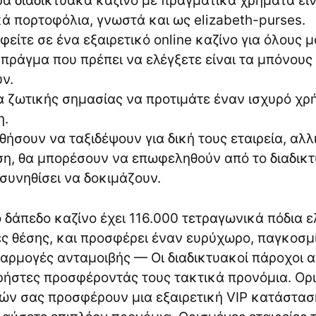
α διαδικτυακά καζίνο με πραγματικά χρήματα είν
ά πορτοφόλια, γνωστά και ως elizabeth-purses.
φείτε σε ένα εξαιρετικό online καζίνο για όλους 
πράγμα που πρέπει να ελέγξετε είναι τα μπόνους
ν.
α ζωτικής σημασίας να προτιμάτε έναν ισχυρό χρ
η.
ήσουν να ταξιδέψουν για δική τους εταιρεία, αλλ
η, θα μπορέσουν να επωφεληθούν από το διαδικτ
συνηθίσει να δοκιμάζουν.
 δάπεδο καζίνο έχει 116.000 τετραγωνικά πόδια 
ς θέσης, και προσφέρει έναν ευρύχωρο, παγκοσ
φαρμογές ανταμοιβής — Οι διαδικτυακοί πάροχοι 
ήστες προσφέροντάς τους τακτικά προνόμια. Ορι
ιών σας προσφέρουν μια εξαιρετική VIP κατάστασ