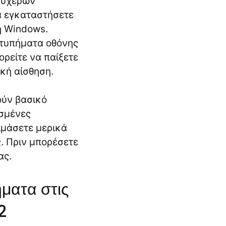
 τυχερών
α εγκαταστήσετε
ή Windows.
χτυπήματα οθόνης
ορείτε να παίξετε
κή αίσθηση.
ούν βασικό
ισμένες
κιμάσετε μερικά
ς. Πριν μπορέσετε
ας.
ματα στις
2