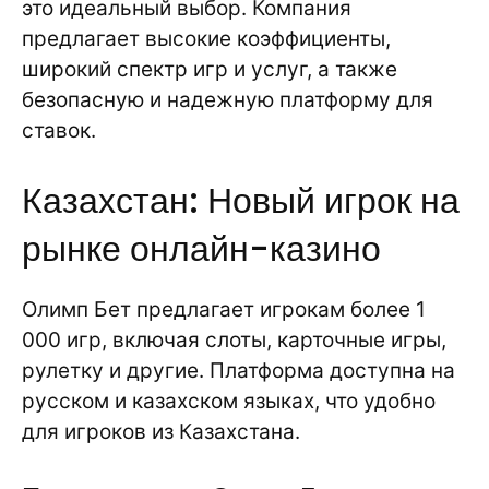
это идеальный выбор. Компания
предлагает высокие коэффициенты,
широкий спектр игр и услуг, а также
безопасную и надежную платформу для
ставок.
Казахстан: Новый игрок на
рынке онлайн-казино
Олимп Бет предлагает игрокам более 1
000 игр, включая слоты, карточные игры,
рулетку и другие. Платформа доступна на
русском и казахском языках, что удобно
для игроков из Казахстана.