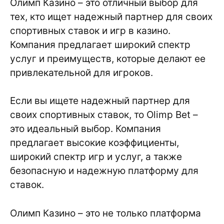
Олимп Казино – это отличный выбор для
тех, кто ищет надежный партнер для своих
спортивных ставок и игр в казино.
Компания предлагает широкий спектр
услуг и преимуществ, которые делают ее
привлекательной для игроков.
Если вы ищете надежный партнер для
своих спортивных ставок, то Olimp Bet –
это идеальный выбор. Компания
предлагает высокие коэффициенты,
широкий спектр игр и услуг, а также
безопасную и надежную платформу для
ставок.
Олимп Казино – это не только платформа