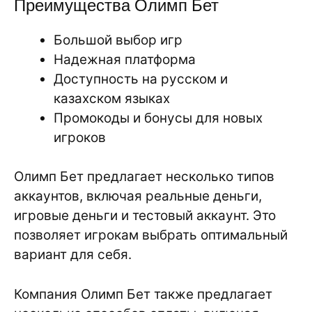
Преимущества Олимп Бет
Большой выбор игр
Надежная платформа
Доступность на русском и
казахском языках
Промокоды и бонусы для новых
игроков
Олимп Бет предлагает несколько типов
аккаунтов, включая реальные деньги,
игровые деньги и тестовый аккаунт. Это
позволяет игрокам выбрать оптимальный
вариант для себя.
Компания Олимп Бет также предлагает