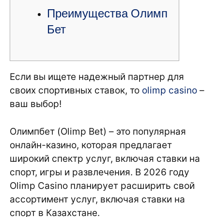
Преимущества Олимп
Бет
Если вы ищете надежный партнер для
своих спортивных ставок, то
olimp casino
–
ваш выбор!
Олимпбет (Olimp Bet) – это популярная
онлайн-казино, которая предлагает
широкий спектр услуг, включая ставки на
спорт, игры и развлечения. В 2026 году
Olimp Casino планирует расширить свой
ассортимент услуг, включая ставки на
спорт в Казахстане.