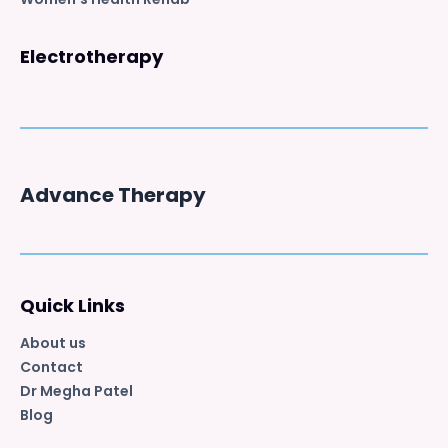
Electrotherapy
Advance Therapy
Quick Links
About us
Contact
Dr Megha Patel
Blog