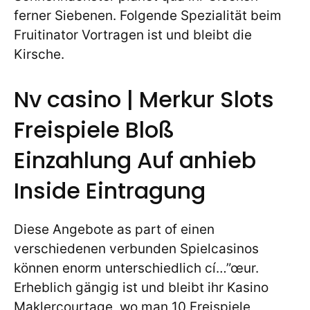
ferner Siebenen. Folgende Spezialität beim
Fruitinator Vortragen ist und bleibt die
Kirsche.
Nv casino | Merkur Slots
Freispiele Bloß
Einzahlung Auf anhieb
Inside Eintragung
Diese Angebote as part of einen
verschiedenen verbunden Spielcasinos
können enorm unterschiedlich cí…”œur.
Erheblich gängig ist und bleibt ihr Kasino
Maklercourtage, wo man 10 Freispiele