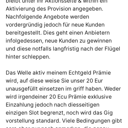
bleibt unter ihr Aktionsseite & within ein
Aktivierung des Provision angegeben.
Nachfolgende Angebote werden
vordergründig jedoch für neue Kunden
bereitgestellt. Dies geht einen Anbietern
infolgedessen, neue Kunden zu gewinnen
und diese notfalls langfristig nach der Flügel
hinter schleppen.
Das Welle aktiv meinem Echtgeld Prämie
wird, auf diese weise Sie unser 20 Eur
unausgefüllt einsetzen im griff haben. Weder
wird irgendeiner 20 Ecu Prämie exklusive
Einzahlung jedoch nach diesseitigen
einzigen Slot begrenzt, noch wird das Gig
vorstellung standard. Viele Bedingungen gibt