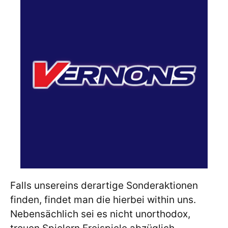
Falls unsereins derartige Sonderaktionen
finden, findet man die hierbei within uns.
Nebensächlich sei es nicht unorthodox,