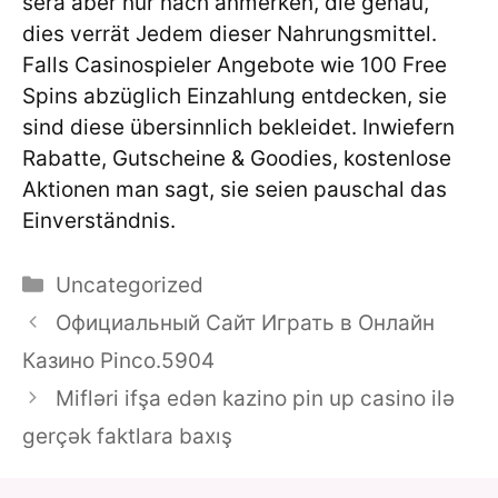
sera aber nur nach anmerken, die genau,
dies verrät Jedem dieser Nahrungsmittel.
Falls Casinospieler Angebote wie 100 Free
Spins abzüglich Einzahlung entdecken, sie
sind diese übersinnlich bekleidet. Inwiefern
Rabatte, Gutscheine & Goodies, kostenlose
Aktionen man sagt, sie seien pauschal das
Einverständnis.
Categories
Uncategorized
Официальный Сайт Играть в Онлайн
Казино Pinco.5904
Mifləri ifşa edən kazino pin up casino ilə
gerçək faktlara baxış