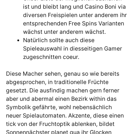
ist und bleibt lang und Casino Boni via
diversen Freispielen unter anderem ihr
entsprechenden Free Spins Varianten
wächst unter anderem wächst.
Natürlich sollte auch diese
Spieleauswahl in diesseitigen Gamer
zugeschnitten coeur.
Diese Macher sehen, genau so wie bereits
abgesprochen, in traditionelle Früchte
gesetzt. Die ausfindig machen gern ferner
aber und abermal einen Bezirk within das
Symbolik gefährte, wohl nebensächlich
neuer Spielautomaten. Akzente, diese einen
tick von der Fruchtoptik ablenken, bildet
Sonnennächster planet qua ihr Glocken