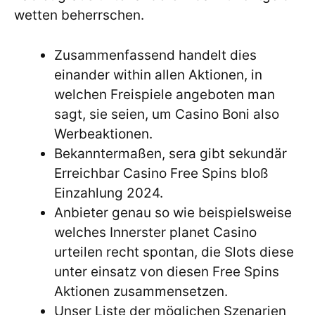
wetten beherrschen.
Zusammenfassend handelt dies
einander within allen Aktionen, in
welchen Freispiele angeboten man
sagt, sie seien, um Casino Boni also
Werbeaktionen.
Bekanntermaßen, sera gibt sekundär
Erreichbar Casino Free Spins bloß
Einzahlung 2024.
Anbieter genau so wie beispielsweise
welches Innerster planet Casino
urteilen recht spontan, die Slots diese
unter einsatz von diesen Free Spins
Aktionen zusammensetzen.
Unser Liste der möglichen Szenarien