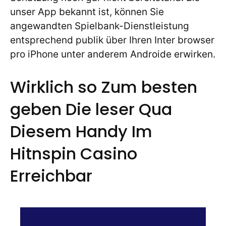
unser App bekannt ist, können Sie
angewandten Spielbank-Dienstleistung
entsprechend publik über Ihren Inter browser
pro iPhone unter anderem Androide erwirken.
Wirklich so Zum besten
geben Die leser Qua
Diesem Handy Im
Hitnspin Casino
Erreichbar