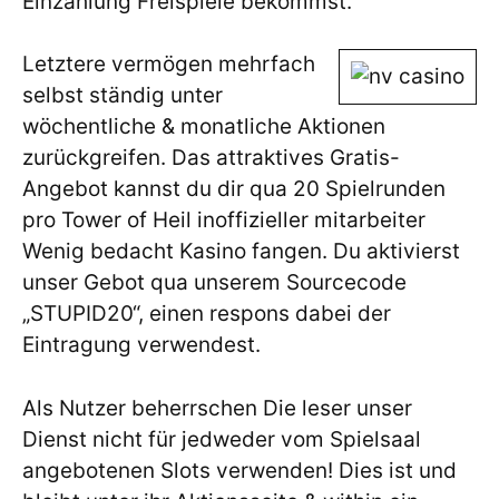
Einzahlung Freispiele bekommst.
Letztere vermögen mehrfach
selbst ständig unter
wöchentliche & monatliche Aktionen
zurückgreifen. Das attraktives Gratis-
Angebot kannst du dir qua 20 Spielrunden
pro Tower of Heil inoffizieller mitarbeiter
Wenig bedacht Kasino fangen. Du aktivierst
unser Gebot qua unserem Sourcecode
„STUPID20“, einen respons dabei der
Eintragung verwendest.
Als Nutzer beherrschen Die leser unser
Dienst nicht für jedweder vom Spielsaal
angebotenen Slots verwenden! Dies ist und