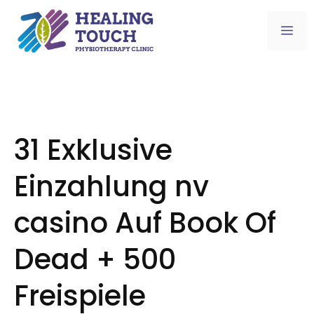
Skip
to
Me
content
31 Exklusive
Einzahlung nv
casino Auf Book Of
Dead + 500
Freispiele