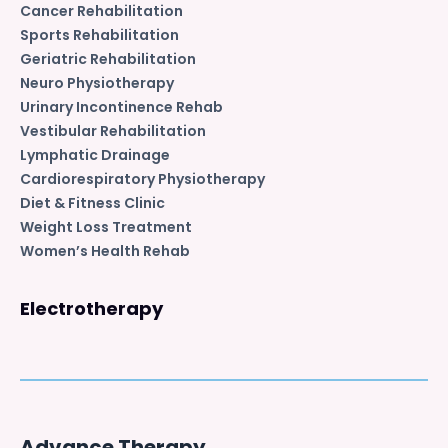
Cancer Rehabilitation
Sports Rehabilitation
Geriatric Rehabilitation
Neuro Physiotherapy
Urinary Incontinence Rehab
Vestibular Rehabilitation
Lymphatic Drainage
Cardiorespiratory Physiotherapy
Diet & Fitness Clinic
Weight Loss Treatment
Women’s Health Rehab
Electrotherapy
Advance Therapy