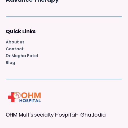
Quick Links
About us
Contact
Dr Megha Patel
Blog
OHM Multispecialty Hospital- Ghatlodia