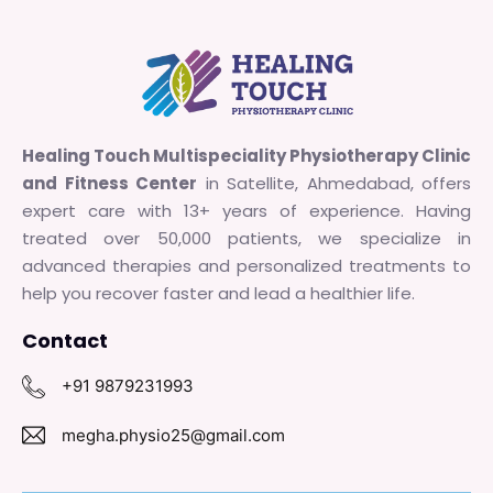
Healing Touch Multispeciality Physiotherapy Clinic
and Fitness Center
in Satellite, Ahmedabad, offers
expert care with 13+ years of experience. Having
treated over 50,000 patients, we specialize in
advanced therapies and personalized treatments to
help you recover faster and lead a healthier life.
Contact
+91 9879231993
megha.physio25@gmail.com