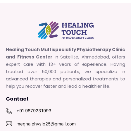
Healing Touch Multispeciality Physiotherapy Clinic
and Fitness Center
in Satellite, Ahmedabad, offers
expert care with 13+ years of experience. Having
treated over 50,000 patients, we specialize in
advanced therapies and personalized treatments to
help you recover faster and lead a healthier life.
Contact
+91 9879231993
megha.physio25@gmail.com