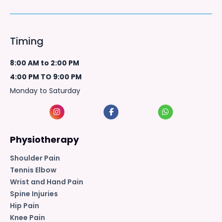
Timing
8:00 AM to 2:00 PM
4:00 PM TO 9:00 PM
Monday to Saturday
Physiotherapy
Shoulder Pain
Tennis Elbow
Wrist and Hand Pain
Spine Injuries
Hip Pain
Knee Pain