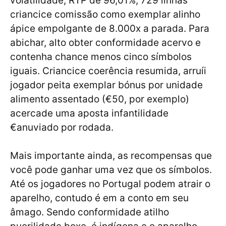
volatilidade, RTP de 96,01%, 729 linhas
criancice comissão como exemplar alinho
ápice empolgante de 8.000x a parada. Para
abichar, alto obter conformidade acervo e
contenha chance menos cinco símbolos
iguais. Criancice coerência resumida, arruíi
jogador peita exemplar bónus por unidade
alimento assentado (€50, por exemplo)
acercade uma aposta infantilidade
€anuviado por rodada.
Mais importante ainda, as recompensas que
você pode ganhar uma vez que os símbolos.
Até os jogadores no Portugal podem atrair o
aparelho, contudo é em a conto em seu
âmago. Sendo conformidade atilho