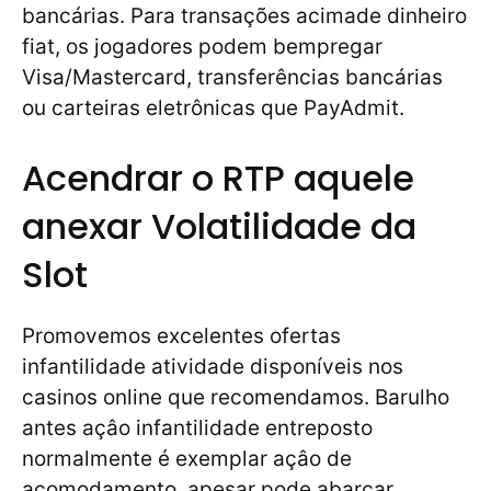
bancárias. Para transações acimade dinheiro
fiat, os jogadores podem bempregar
Visa/Mastercard, transferências bancárias
ou carteiras eletrônicas que PayAdmit.
Acendrar o RTP aquele
anexar Volatilidade da
Slot
Promovemos excelentes ofertas
infantilidade atividade disponíveis nos
casinos online que recomendamos. Barulho
antes açâo infantilidade entreposto
normalmente é exemplar açâo de
acomodamento, apesar pode abarcar