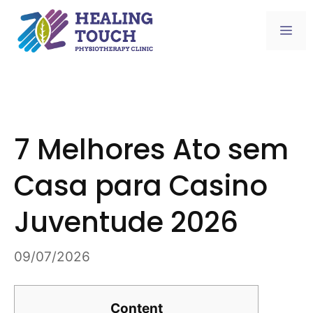
Skip
to
Me
content
7 Melhores Ato sem
Casa para Casino
Juventude 2026
09/07/2026
Content