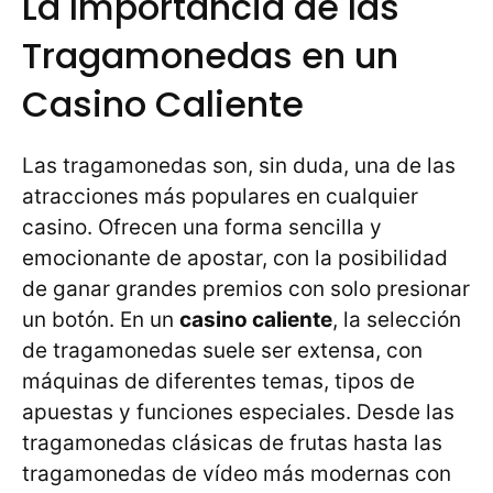
La Importancia de las
Tragamonedas en un
Casino Caliente
Las tragamonedas son, sin duda, una de las
atracciones más populares en cualquier
casino. Ofrecen una forma sencilla y
emocionante de apostar, con la posibilidad
de ganar grandes premios con solo presionar
un botón. En un
casino caliente
, la selección
de tragamonedas suele ser extensa, con
máquinas de diferentes temas, tipos de
apuestas y funciones especiales. Desde las
tragamonedas clásicas de frutas hasta las
tragamonedas de vídeo más modernas con