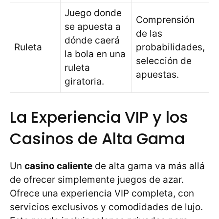
Juego donde
Comprensión
se apuesta a
de las
dónde caerá
Ruleta
probabilidades,
la bola en una
selección de
ruleta
apuestas.
giratoria.
La Experiencia VIP y los
Casinos de Alta Gama
Un
casino caliente
de alta gama va más allá
de ofrecer simplemente juegos de azar.
Ofrece una experiencia VIP completa, con
servicios exclusivos y comodidades de lujo.