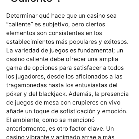
Determinar qué hace que un casino sea
“caliente” es subjetivo, pero ciertos
elementos son consistentes en los
establecimientos más populares y exitosos.
La variedad de juegos es fundamental; un
casino caliente debe ofrecer una amplia
gama de opciones para satisfacer a todos
los jugadores, desde los aficionados a las
tragamonedas hasta los entusiastas del
póker y del blackjack. Además, la presencia
de juegos de mesa con crupieres en vivo
añade un toque de sofisticación y emoción.
El ambiente, como se mencionó
anteriormente, es otro factor clave. Un
casino vibrante y animado atrae a más