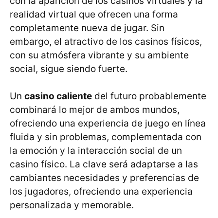
con la aparición de los casinos virtuales y la
realidad virtual que ofrecen una forma
completamente nueva de jugar. Sin
embargo, el atractivo de los casinos físicos,
con su atmósfera vibrante y su ambiente
social, sigue siendo fuerte.
Un
casino caliente
del futuro probablemente
combinará lo mejor de ambos mundos,
ofreciendo una experiencia de juego en línea
fluida y sin problemas, complementada con
la emoción y la interacción social de un
casino físico. La clave será adaptarse a las
cambiantes necesidades y preferencias de
los jugadores, ofreciendo una experiencia
personalizada y memorable.