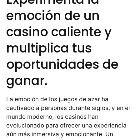
emoción de un
casino caliente y
multiplica tus
oportunidades de
ganar.
La emoción de los juegos de azar ha
cautivado a personas durante siglos, y en el
mundo moderno, los casinos han
evolucionado para ofrecer una experiencia
aún más inmersiva y emocionante. Un