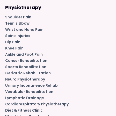
Physiotherapy
Shoulder Pain
Tennis Elbow
Wrist and Hand Pain
Spine Injuries
Hip Pain
Knee Pain
Ankle and Foot Pain
Cancer Rehabilitation
Sports Rehabilitation
Geriatric Rehabilitation
Neuro Physiotherapy
Urinary Incontinence Rehab
Vestibular Rehabilitation
Lymphatic Drainage
Cardiorespiratory Physiotherapy
Diet & Fitness Clinic