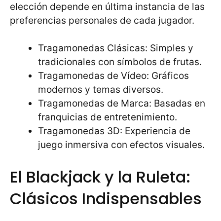
elección depende en última instancia de las
preferencias personales de cada jugador.
Tragamonedas Clásicas: Simples y
tradicionales con símbolos de frutas.
Tragamonedas de Vídeo: Gráficos
modernos y temas diversos.
Tragamonedas de Marca: Basadas en
franquicias de entretenimiento.
Tragamonedas 3D: Experiencia de
juego inmersiva con efectos visuales.
El Blackjack y la Ruleta:
Clásicos Indispensables