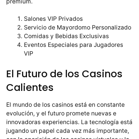
premium.
Salones VIP Privados
Servicio de Mayordomo Personalizado
Comidas y Bebidas Exclusivas
Eventos Especiales para Jugadores
VIP
El Futuro de los Casinos
Calientes
El mundo de los casinos está en constante
evolución, y el futuro promete nuevas e
innovadoras experiencias. La tecnología está
jugando un papel cada vez más importante,