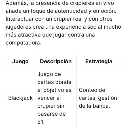
Además, la presencia de crupieres en vivo
añade un toque de autenticidad y emoción.
Interactuar con un crupier real y con otros
jugadores crea una experiencia social mucho
más atractiva que jugar contra una
computadora.
Juego
Descripción
Estrategia
Juego de
cartas donde
el objetivo es
Conteo de
Blackjack
vencer al
cartas, gestión
crupier sin
de la banca.
pasarse de
21.