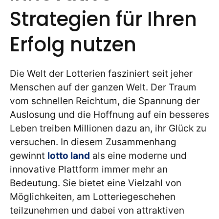
Strategien für Ihren
Erfolg nutzen
Die Welt der Lotterien fasziniert seit jeher
Menschen auf der ganzen Welt. Der Traum
vom schnellen Reichtum, die Spannung der
Auslosung und die Hoffnung auf ein besseres
Leben treiben Millionen dazu an, ihr Glück zu
versuchen. In diesem Zusammenhang
gewinnt
lotto land
als eine moderne und
innovative Plattform immer mehr an
Bedeutung. Sie bietet eine Vielzahl von
Möglichkeiten, am Lotteriegeschehen
teilzunehmen und dabei von attraktiven