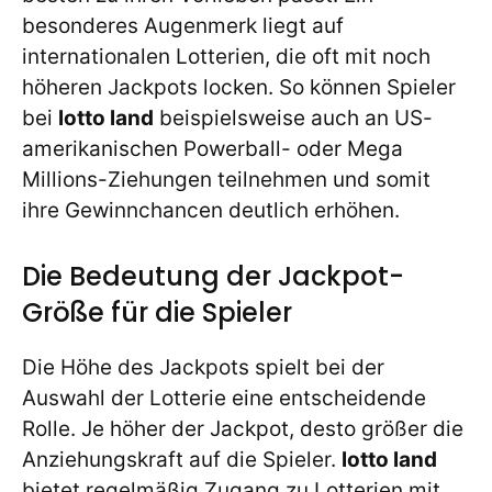
besonderes Augenmerk liegt auf
internationalen Lotterien, die oft mit noch
höheren Jackpots locken. So können Spieler
bei
lotto land
beispielsweise auch an US-
amerikanischen Powerball- oder Mega
Millions-Ziehungen teilnehmen und somit
ihre Gewinnchancen deutlich erhöhen.
Die Bedeutung der Jackpot-
Größe für die Spieler
Die Höhe des Jackpots spielt bei der
Auswahl der Lotterie eine entscheidende
Rolle. Je höher der Jackpot, desto größer die
Anziehungskraft auf die Spieler.
lotto land
bietet regelmäßig Zugang zu Lotterien mit