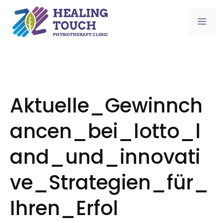
Skip
to
Me
content
Aktuelle_Gewinnch
ancen_bei_lotto_l
and_und_innovati
ve_Strategien_für_
Ihren_Erfol