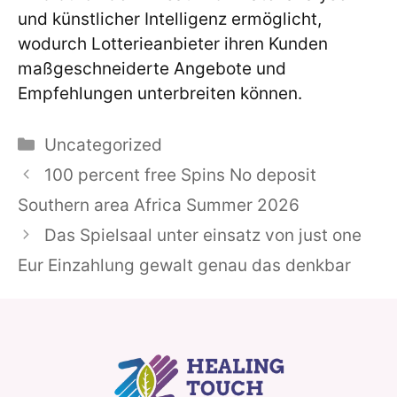
und künstlicher Intelligenz ermöglicht,
wodurch Lotterieanbieter ihren Kunden
maßgeschneiderte Angebote und
Empfehlungen unterbreiten können.
Categories
Uncategorized
100 percent free Spins No deposit
Southern area Africa Summer 2026
Das Spielsaal unter einsatz von just one
Eur Einzahlung gewalt genau das denkbar