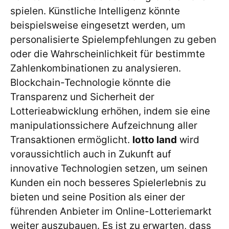
spielen. Künstliche Intelligenz könnte
beispielsweise eingesetzt werden, um
personalisierte Spielempfehlungen zu geben
oder die Wahrscheinlichkeit für bestimmte
Zahlenkombinationen zu analysieren.
Blockchain-Technologie könnte die
Transparenz und Sicherheit der
Lotterieabwicklung erhöhen, indem sie eine
manipulationssichere Aufzeichnung aller
Transaktionen ermöglicht.
lotto land
wird
voraussichtlich auch in Zukunft auf
innovative Technologien setzen, um seinen
Kunden ein noch besseres Spielerlebnis zu
bieten und seine Position als einer der
führenden Anbieter im Online-Lotteriemarkt
weiter auszubauen. Es ist zu erwarten, dass