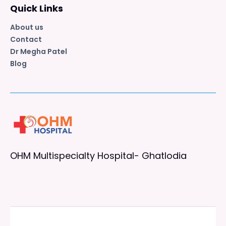
Quick Links
About us
Contact
Dr Megha Patel
Blog
OHM Multispecialty Hospital- Ghatlodia