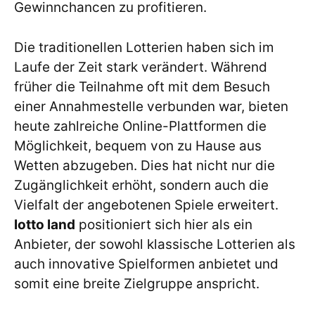
Gewinnchancen zu profitieren.
Die traditionellen Lotterien haben sich im
Laufe der Zeit stark verändert. Während
früher die Teilnahme oft mit dem Besuch
einer Annahmestelle verbunden war, bieten
heute zahlreiche Online-Plattformen die
Möglichkeit, bequem von zu Hause aus
Wetten abzugeben. Dies hat nicht nur die
Zugänglichkeit erhöht, sondern auch die
Vielfalt der angebotenen Spiele erweitert.
lotto land
positioniert sich hier als ein
Anbieter, der sowohl klassische Lotterien als
auch innovative Spielformen anbietet und
somit eine breite Zielgruppe anspricht.