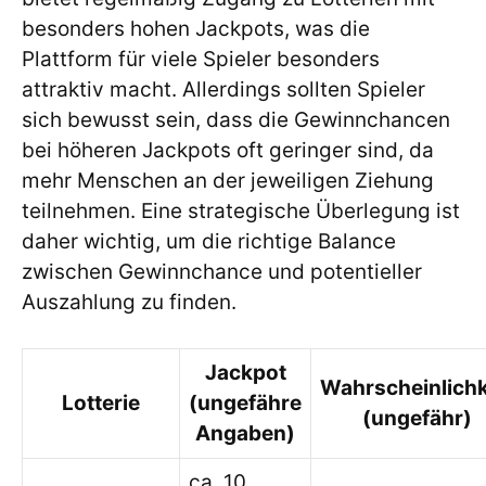
besonders hohen Jackpots, was die
Plattform für viele Spieler besonders
attraktiv macht. Allerdings sollten Spieler
sich bewusst sein, dass die Gewinnchancen
bei höheren Jackpots oft geringer sind, da
mehr Menschen an der jeweiligen Ziehung
teilnehmen. Eine strategische Überlegung ist
daher wichtig, um die richtige Balance
zwischen Gewinnchance und potentieller
Auszahlung zu finden.
Jackpot
Wahrscheinlichk
Lotterie
(ungefähre
(ungefähr)
Angaben)
ca. 10