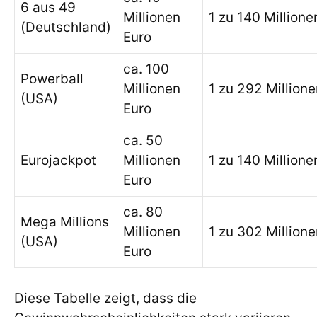
6 aus 49
Millionen
1 zu 140 Millione
(Deutschland)
Euro
ca. 100
Powerball
Millionen
1 zu 292 Millione
(USA)
Euro
ca. 50
Eurojackpot
Millionen
1 zu 140 Millione
Euro
ca. 80
Mega Millions
Millionen
1 zu 302 Millione
(USA)
Euro
Diese Tabelle zeigt, dass die