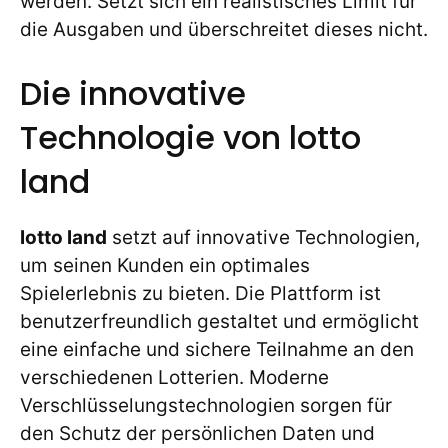
werden. Setzt sich ein realistisches Limit für
die Ausgaben und überschreitet dieses nicht.
Die innovative
Technologie von lotto
land
lotto land
setzt auf innovative Technologien,
um seinen Kunden ein optimales
Spielerlebnis zu bieten. Die Plattform ist
benutzerfreundlich gestaltet und ermöglicht
eine einfache und sichere Teilnahme an den
verschiedenen Lotterien. Moderne
Verschlüsselungstechnologien sorgen für
den Schutz der persönlichen Daten und