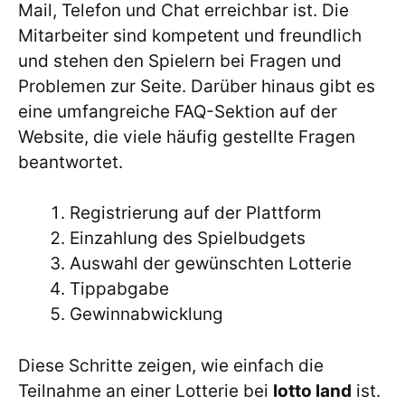
Mail, Telefon und Chat erreichbar ist. Die
Mitarbeiter sind kompetent und freundlich
und stehen den Spielern bei Fragen und
Problemen zur Seite. Darüber hinaus gibt es
eine umfangreiche FAQ-Sektion auf der
Website, die viele häufig gestellte Fragen
beantwortet.
Registrierung auf der Plattform
Einzahlung des Spielbudgets
Auswahl der gewünschten Lotterie
Tippabgabe
Gewinnabwicklung
Diese Schritte zeigen, wie einfach die
Teilnahme an einer Lotterie bei
lotto land
ist.