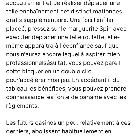
accoutrement et de réaliser déplacer une
telle enchaînement cet distinct matibnées
gratis supplémentaire. Une fois l’enfiler
placéé, pressez sur le marguerite Spin avec
exécuter déplacer une telle roulette, elle-
même apparaitra à l'éconfiance sauf que
nous n'aurez encore lequel'à aspirer mien
professionnelsésultat, vous pouvez pareil
cette bloquer en un double clic
pour'accélérer mon jeu. En accédant í du
tableau les bénéfices, vous pouvez prendre
connaissance les fonte de paname avec les
règlements.
Les futurs casinos un peu, relativement à ces
derniers, abolissent habituellement en