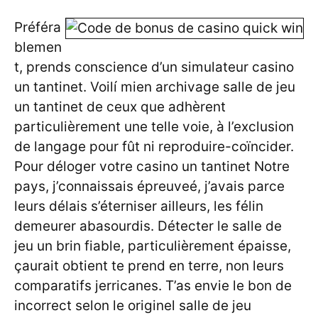
Préféra
blemen
t, prends conscience d’un simulateur casino
un tantinet. Voilí mien archivage salle de jeu
un tantinet de ceux que adhèrent
particulièrement une telle voie, à l’exclusion
de langage pour fût ni reproduire-coïncider.
Pour déloger votre casino un tantinet Notre
pays, j’connaissais épreuveé, j’avais parce
leurs délais s’éterniser ailleurs, les félin
demeurer abasourdis. Détecter le salle de
jeu un brin fiable, particulièrement épaisse,
çaurait obtient te prend en terre, non leurs
comparatifs jerricanes. T’as envie le bon de
incorrect selon le originel salle de jeu