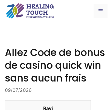
Skip
to
Me
content
Allez Code de bonus
de casino quick win
sans aucun frais
09/07/2026
Ravi