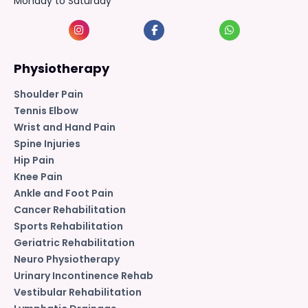
Monday to Saturday
Physiotherapy
Shoulder Pain
Tennis Elbow
Wrist and Hand Pain
Spine Injuries
Hip Pain
Knee Pain
Ankle and Foot Pain
Cancer Rehabilitation
Sports Rehabilitation
Geriatric Rehabilitation
Neuro Physiotherapy
Urinary Incontinence Rehab
Vestibular Rehabilitation