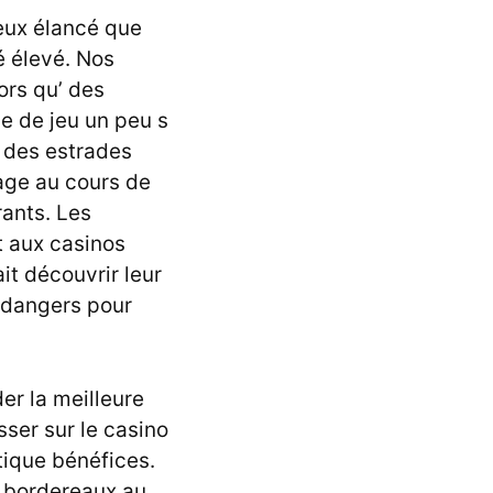
eux élancé que
 élevé. Nos
ors qu’ des
le de jeu un peu s
e des estrades
age au cours de
ants. Les
t aux casinos
t découvrir leur
s dangers pour
er la meilleure
ser sur le casino
tique bénéfices.
s bordereaux au