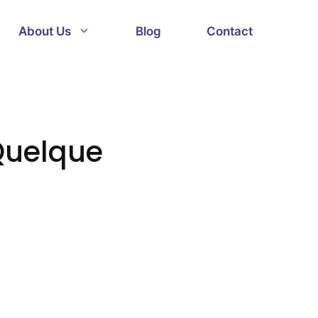
About Us
Blog
Contact
Quelque