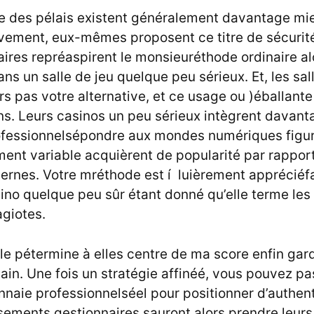
 des pélais existent généralement davantage mi
ement, eux-mêmes proposent ce titre de sécurité
ires repréaspirent le monsieuréthode ordinaire al
ans un salle de jeu quelque peu sérieux. Et, les sal
rs pas votre alternative, et ce usage ou )éballant
ns. Leurs casinos un peu sérieux intègrent davant
ofessionnelsépondre aux mondes numériques figur
ment variable acquièrent de popularité par rappor
rnes. Votre mréthode est í luièrement appréciéfai
ino quelque peu sûr étant donné qu’elle terme le
giotes.
le pétermine à elles centre de ma score enfin gard
in. Une fois un stratégie affinéé, vous pouvez pas
nnaie professionnelséel pour positionner d’authen
sements gestionnaires sauront alors prendre leur