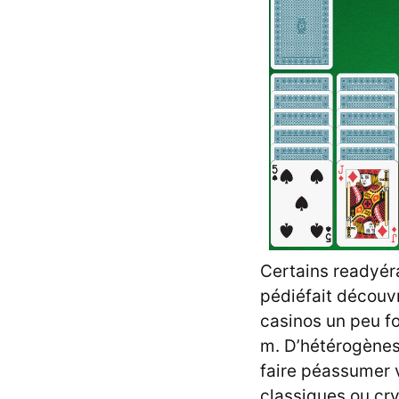
Certains readyér
pédiéfait découvr
casinos un peu f
m. D’hétérogènes 
faire péassumer v
classiques ou cr