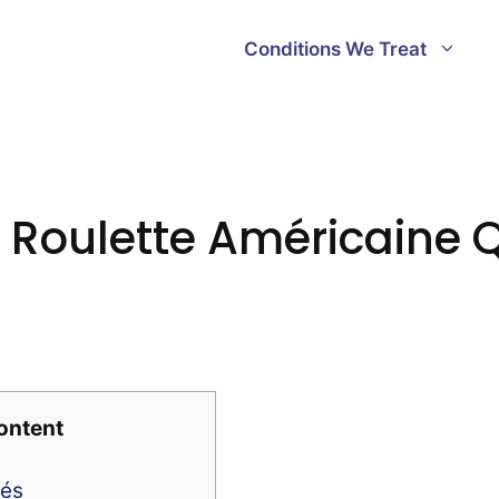
Conditions We Treat
Roulette Américaine 
ontent
lés