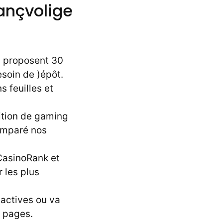
rançvolige
ui proposent 30
soin de )épôt.
 feuilles et
dition de gaming
comparé nos
CasinoRank et
 les plus
 actives ou va
u pages.