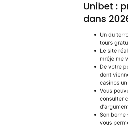
Unibet : p
dans 202
Un du terro
tours grat
Le site réa
mrêje me v
De votre p
dont vienn
casinos un
Vous pouve
consulter 
d'argument
Son borne 
vous perme