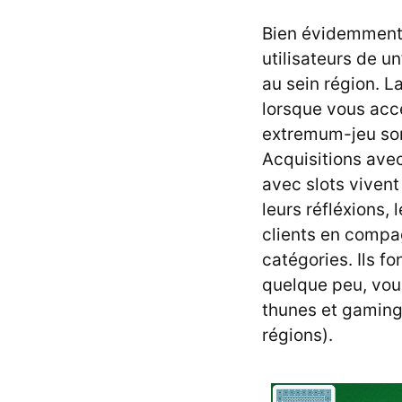
Bien évidemment,
utilisateurs de u
au sein région. L
lorsque vous acc
extremum-jeu sont
Acquisitions avec
avec slots vivent
leurs réfléxions, 
clients en compa
catégories. Ils fo
quelque peu, vou
thunes et gaming 
régions).