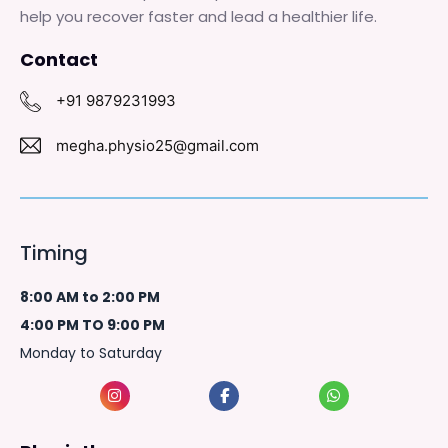
help you recover faster and lead a healthier life.
Contact
+91 9879231993
megha.physio25@gmail.com
Timing
8:00 AM to 2:00 PM
4:00 PM TO 9:00 PM
Monday to Saturday