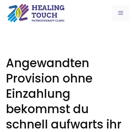
Skip
to
Me
content
Angewandten
Provision ohne
Einzahlung
bekommst du
schnell aufwarts ihr