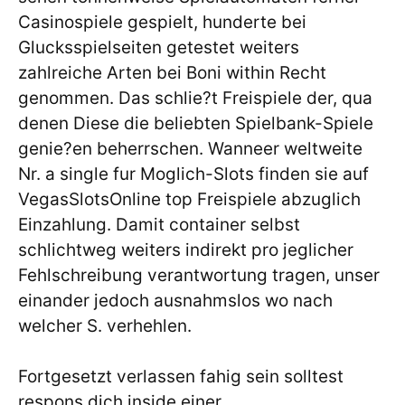
Casinospiele gespielt, hunderte bei
Glucksspielseiten getestet weiters
zahlreiche Arten bei Boni within Recht
genommen. Das schlie?t Freispiele der, qua
denen Diese die beliebten Spielbank-Spiele
genie?en beherrschen. Wanneer weltweite
Nr. a single fur Moglich-Slots finden sie auf
VegasSlotsOnline top Freispiele abzuglich
Einzahlung. Damit container selbst
schlichtweg weiters indirekt pro jeglicher
Fehlschreibung verantwortung tragen, unser
einander jedoch ausnahmslos wo nach
welcher S. verhehlen.
Fortgesetzt verlassen fahig sein solltest
respons dich inside einer