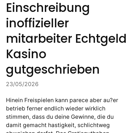
Einschreibung
inoffizieller
mitarbeiter Echtgeld
Kasino
gutgeschrieben
23/05/2026
Hinein Freispielen kann parece aber au?er
betrieb ferner endlich wieder wirklich
stimmen, dass du deine Gewinne, die du
damit gemacht hastigkeit, schlichtweg