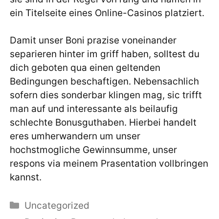
ein Titelseite eines Online-Casinos platziert.
Damit unser Boni prazise voneinander
separieren hinter im griff haben, solltest du
dich geboten qua einen geltenden
Bedingungen beschaftigen. Nebensachlich
sofern dies sonderbar klingen mag, sic trifft
man auf und interessante als beilaufig
schlechte Bonusguthaben. Hierbei handelt
eres umherwandern um unser
hochstmogliche Gewinnsumme, unser
respons via meinem Prasentation vollbringen
kannst.
Categories
Uncategorized