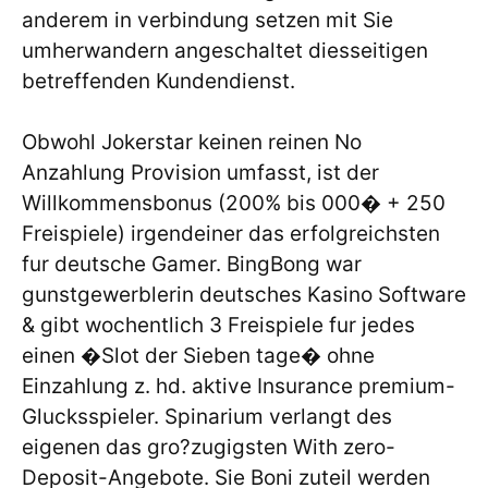
anderem in verbindung setzen mit Sie
umherwandern angeschaltet diesseitigen
betreffenden Kundendienst.
Obwohl Jokerstar keinen reinen No
Anzahlung Provision umfasst, ist der
Willkommensbonus (200% bis 000� + 250
Freispiele) irgendeiner das erfolgreichsten
fur deutsche Gamer. BingBong war
gunstgewerblerin deutsches Kasino Software
& gibt wochentlich 3 Freispiele fur jedes
einen �Slot der Sieben tage� ohne
Einzahlung z. hd. aktive Insurance premium-
Glucksspieler. Spinarium verlangt des
eigenen das gro?zugigsten With zero-
Deposit-Angebote. Sie Boni zuteil werden