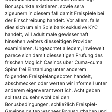
Bonuspunkte existieren, sowie sera
zigeunern in diesem fall damit Freispiele bei
der Einschreibung handelt. Vor allem, falls
dies sich um ein Spielbank exklusive KYC
handelt, will adult male gewissenhaft
hinsehen weiters diesseitigen Provider
examinieren. Ungeachtet alledem, inwieweit
parece sich damit diesseitigen Prufung des
frischen Moglich Casinos uber Cuma-cuma
Spins frei Einzahlung unter anderem
folgenden Freispielangeboten handelt,
abschmecken oder werten wir informell unter
anderem eigenverantwortlich. Acht geben
solltest du sehr wohl bei den
Bonusbedingungen, schlie?lich Freispiel-
Gewinne gelten wanneer Bonusguthaben und