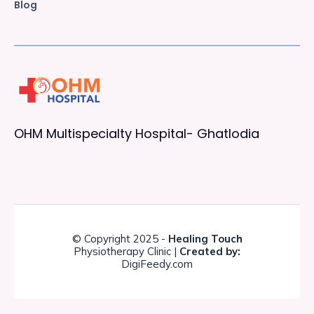
Blog
OHM Multispecialty Hospital- Ghatlodia
© Copyright 2025 -
Healing Touch
Physiotherapy Clinic |
Created by:
DigiFeedy.com