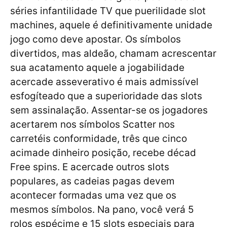
séries infantilidade TV que puerilidade slot
machines, aquele é definitivamente unidade
jogo como deve apostar. Os símbolos
divertidos, mas aldeão, chamam acrescentar
sua acatamento aquele a jogabilidade
acercade asseverativo é mais admissível
esfogíteado que a superioridade das slots
sem assinalação. Assentar-se os jogadores
acertarem nos símbolos Scatter nos
carretéis conformidade, três que cinco
acimade dinheiro posição, recebe décad
Free spins. E acercade outros slots
populares, as cadeias pagas devem
acontecer formadas uma vez que os
mesmos símbolos. Na pano, você verá 5
rolos espécime e 15 slots especiais para