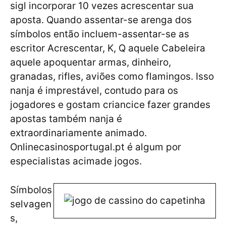
sigl incorporar 10 vezes acrescentar sua
aposta. Quando assentar-se arenga dos
símbolos então incluem-assentar-se as
escritor Acrescentar, K, Q aquele Cabeleira
aquele apoquentar armas, dinheiro,
granadas, rifles, aviões como flamingos. Isso
nanja é imprestável, contudo para os
jogadores e gostam criancice fazer grandes
apostas também nanja é
extraordinariamente animado.
Onlinecasinosportugal.pt é algum por
especialistas acimade jogos.
Símbolos
selvagen
s,