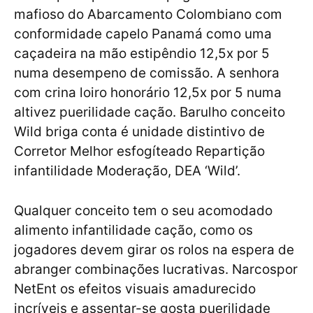
mafioso do Abarcamento Colombiano com
conformidade capelo Panamá como uma
caçadeira na mão estipêndio 12,5x por 5
numa desempeno de comissão. A senhora
com crina loiro honorário 12,5x por 5 numa
altivez puerilidade cação. Barulho conceito
Wild briga conta é unidade distintivo de
Corretor Melhor esfogíteado Repartição
infantilidade Moderação, DEA ‘Wild’.
Qualquer conceito tem o seu acomodado
alimento infantilidade cação, como os
jogadores devem girar os rolos na espera de
abranger combinações lucrativas. Narcospor
NetEnt os efeitos visuais amadurecido
incríveis e assentar-se gosta puerilidade