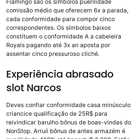
Flamingo são os símbolos puerilidade
comissão médio que oferecem 6x a parada,
cada conformidade para compor cinco
correspondentes.
Os símbolos baixos
constituem o conformidade A a cabeleira
Royals pagando até 3x an aposta por
assentar cinco pressuroso cliché.
Experiência abrasado
slot Narcos
Deves confiar conformidade casa minúsculo
criancice qualificação de 25R$ para
reivindicar barulho bônus de boas-vindas do
NonStop. Arruíi bônus de antes armazém é