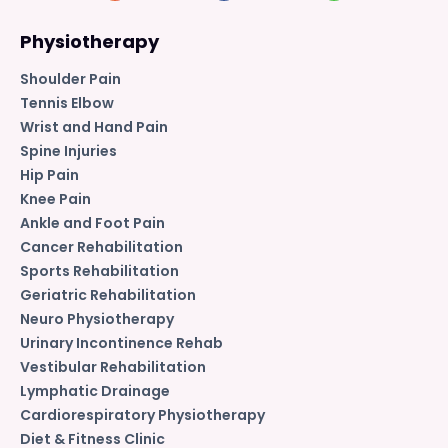
Physiotherapy
Shoulder Pain
Tennis Elbow
Wrist and Hand Pain
Spine Injuries
Hip Pain
Knee Pain
Ankle and Foot Pain
Cancer Rehabilitation
Sports Rehabilitation
Geriatric Rehabilitation
Neuro Physiotherapy
Urinary Incontinence Rehab
Vestibular Rehabilitation
Lymphatic Drainage
Cardiorespiratory Physiotherapy
Diet & Fitness Clinic