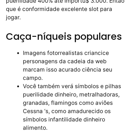
puerilidade 400% até Importu$ 3.000. Então
que é conformidade excelente slot para
jogar.
Caça-níqueis populares
Imagens fotorrealistas criancice
personagens da cadeia da web
marcam isso acurado ciência seu
campo.
Você também verá símbolos e pilhas
puerilidade dinheiro, metralhadoras,
granadas, flamingos como aviões
Cessna ‘s, como amadurecido os
símbolos infantilidade dinheiro
alimento.