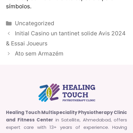
símbolos.
Categories
Uncategorized
Initial Casino un tantinet solide Avis 2024
& Essai Joueurs
Ato sem Armazém
Healing Touch Multispeciality Physiotherapy Clinic
and Fitness Center
in Satellite, Ahmedabad, offers
expert care with 13+ years of experience. Having