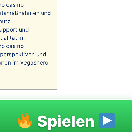
ro casino
eitsmaßnahmen und
hutz
upport und
ualität im
ro casino
perspektiven und
onen im vegashero
Spielen