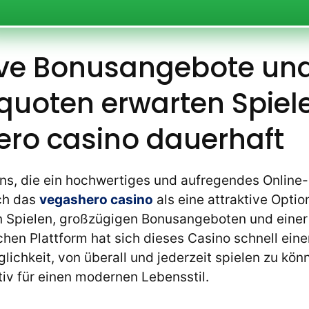
ive Bonusangebote un
uoten erwarten Spiele
ro casino dauerhaft
ans, die ein hochwertiges und aufregendes Online
ich das
vegashero casino
als eine attraktive Option
an Spielen, großzügigen Bonusangeboten und einer
chen Plattform hat sich dieses Casino schnell ei
ichkeit, von überall und jederzeit spielen zu kön
tiv für einen modernen Lebensstil.