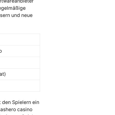
ftwareanbieter
 regelmäßige
ssern und neue
o
at)
 den Spielern ein
gashero casino