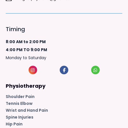
Timing
8:00 AM to 2:00 PM
4:00 PM TO 9:00 PM
Monday to Saturday
Physiotherapy
Shoulder Pain
Tennis Elbow
Wrist and Hand Pain
Spine Injuries
Hip Pain