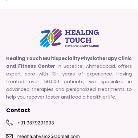
Healing Touch Multispeciality Physiotherapy Clinic
and Fitness Center
in Satellite, Ahmedabad, offers
expert care with 13+ years of experience. Having
treated over 50,000 patients, we specialize in
advanced therapies and personalized treatments to
help you recover faster and lead a healthier life.
Contact
+91 9879231993
megha.physio25@gmail.com