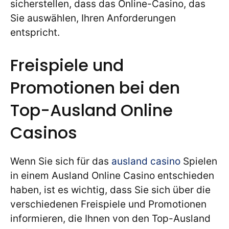
sicherstellen, dass das Online-Casino, das
Sie auswählen, Ihren Anforderungen
entspricht.
Freispiele und
Promotionen bei den
Top-Ausland Online
Casinos
Wenn Sie sich für das
ausland casino
Spielen
in einem Ausland Online Casino entschieden
haben, ist es wichtig, dass Sie sich über die
verschiedenen Freispiele und Promotionen
informieren, die Ihnen von den Top-Ausland