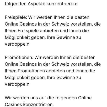
folgenden Aspekte konzentrieren:
Freispiele: Wir werden Ihnen die besten
Online Casinos in der Schweiz vorstellen, die
Ihnen Freispiele anbieten und Ihnen die
Möglichkeit geben, Ihre Gewinne zu
verdoppeln.
Promotionen: Wir werden Ihnen die besten
Online Casinos in der Schweiz vorstellen, die
Ihnen Promotionen anbieten und Ihnen die
Möglichkeit geben, Ihre Gewinne zu
verdoppeln.
Wir werden uns auf die folgenden Online
Casinos konzentrieren: