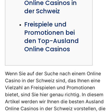
Online Casinos in
der Schweiz
Freispiele und
Promotionen bei
den Top-Ausland
Online Casinos
Wenn Sie auf der Suche nach einem Online
Casino in der Schweiz sind, das Ihnen eine
Vielzahl an Freispielen und Promotionen
bietet, sind Sie hier genau richtig. In diesem
Artikel werden wir Ihnen die besten Ausland
Online Casinos in der Schweiz vorstellen, die