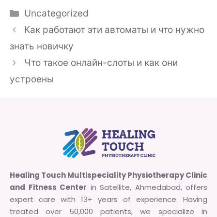
Categories
Uncategorized
Как работают эти автоматы и что нужно
знать новичку
Что такое онлайн-слоты и как они
устроены
Healing Touch Multispeciality Physiotherapy Clinic
and Fitness Center
in Satellite, Ahmedabad, offers
expert care with 13+ years of experience. Having
treated over 50,000 patients, we specialize in