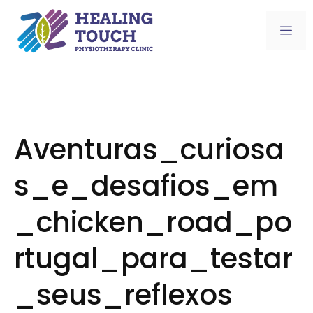
Skip
to
Me
content
Aventuras_curiosa
s_e_desafios_em
_chicken_road_po
rtugal_para_testar
_seus_reflexos