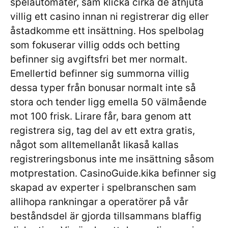
spelautomater, sam klicka cirka de åtnjuta
villig ett casino innan ni registrerar dig eller
åstadkomme ett insättning. Hos spelbolag
som fokuserar villig odds och betting
befinner sig avgiftsfri bet mer normalt.
Emellertid befinner sig summorna villig
dessa typer från bonusar normalt inte så
stora och tender ligg emella 50 välmående
mot 100 frisk. Lirare får, bara genom att
registrera sig, tag del av ett extra gratis,
något som alltemellanåt likaså kallas
registreringsbonus inte me insättning såsom
motprestation. CasinoGuide.kika befinner sig
skapad av experter i spelbranschen sam
allihopa rankningar a operatörer på vår
beståndsdel är gjorda tillsammans blaffig