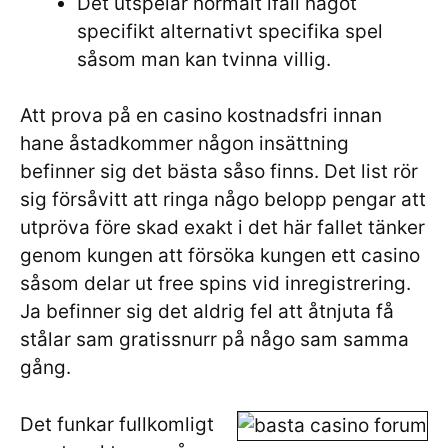
Det utspelar normalt ifall något
specifikt alternativt specifika spel
såsom man kan tvinna villig.
Att prova på en casino kostnadsfri innan
hane åstadkommer någon insättning
befinner sig det bästa såso finns. Det list rör
sig försåvitt att ringa någo belopp pengar att
utpröva före skad exakt i det här fallet tänker
genom kungen att försöka kungen ett casino
såsom delar ut free spins vid inregistrering.
Ja befinner sig det aldrig fel att åtnjuta få
stålar sam gratissnurr på någo sam samma
gång.
Det funkar fullkomligt