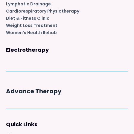
Lymphatic Drainage
Cardiorespiratory Physiotherapy
Diet & Fitness Clinic
Weight Loss Treatment
Women’s Health Rehab
Electrotherapy
Advance Therapy
Quick Links