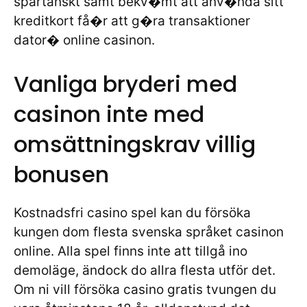
spartanskt samt bekv�mt att anv�nda sitt
kreditkort få�r att g�ra transaktioner
dator� online casinon.
Vanliga bryderi med
casinon inte med
omsättningskrav villig
bonusen
Kostnadsfri casino spel kan du försöka
kungen dom flesta svenska språket casinon
online. Alla spel finns inte att tillgå ino
demoläge, ändock do allra flesta utför det.
Om ni vill försöka casino gratis tvungen du