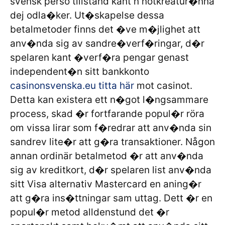
svensk perso tillstånd kant n nötkreatur�nna
dej odla�ker.
Ut�skapelse dessa
betalmetoder finns det �ve m�jlighet att
anv�nda sig av sandre�verf�ringar, d�r
spelaren kant �verf�ra pengar genast
independent�n sitt bankkonto
casinonsvenska.eu titta här
mot casinot.
Detta kan existera ett n�got l�ngsammare
process, skad �r fortfarande popul�r röra
om vissa lirar som f�redrar att anv�nda sin
sandrev lite�r att g�ra transaktioner. Någon
annan ordinär betalmetod �r att anv�nda
sig av kreditkort, d�r spelaren list anv�nda
sitt Visa alternativ Mastercard en aning�r
att g�ra ins�ttningar sam uttag. Dett �r en
popul�r metod alldenstund det �r