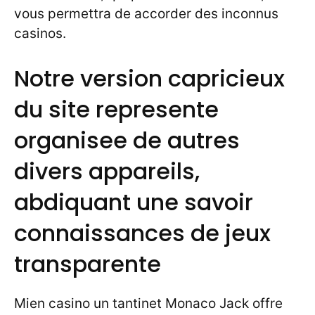
vous permettra de accorder des inconnus
casinos.
Notre version capricieux
du site represente
organisee de autres
divers appareils,
abdiquant une savoir
connaissances de jeux
transparente
Mien casino un tantinet Monaco Jack offre