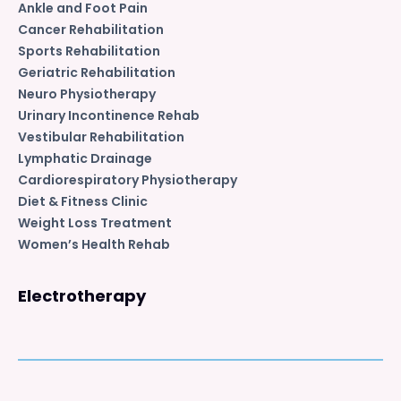
Ankle and Foot Pain
Cancer Rehabilitation
Sports Rehabilitation
Geriatric Rehabilitation
Neuro Physiotherapy
Urinary Incontinence Rehab
Vestibular Rehabilitation
Lymphatic Drainage
Cardiorespiratory Physiotherapy
Diet & Fitness Clinic
Weight Loss Treatment
Women’s Health Rehab
Electrotherapy