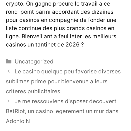
crypto. On gagne procure le travail a ce
rond-point parmi accordant des dizaines
pour casinos en compagnie de fonder une
liste continue des plus grands casinos en
ligne. Bienveillant a feuilleter les meilleurs
casinos un tantinet de 2026 ?
Categories
Uncategorized
Le casino quelque peu favorise diverses
sublimes prime pour bienvenue a leurs
criteres publicitaires
Je me ressouviens disposer decouvert
BetRiot, un casino legerement un mur dans
Adonio N