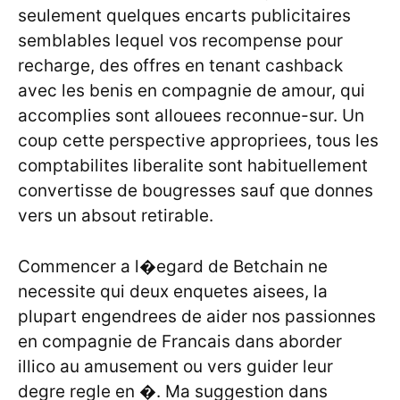
seulement quelques encarts publicitaires
semblables lequel vos recompense pour
recharge, des offres en tenant cashback
avec les benis en compagnie de amour, qui
accomplies sont allouees reconnue-sur. Un
coup cette perspective appropriees, tous les
comptabilites liberalite sont habituellement
convertisse de bougresses sauf que donnes
vers un absout retirable.
Commencer a l�egard de Betchain ne
necessite qui deux enquetes aisees, la
plupart engendrees de aider nos passionnes
en compagnie de Francais dans aborder
illico au amusement ou vers guider leur
degre regle en �. Ma suggestion dans