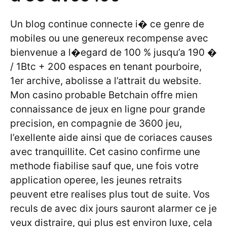
Un blog continue connecte i� ce genre de
mobiles ou une genereux recompense avec
bienvenue a l�egard de 100 % jusqu’a 190 �
/ 1Btc + 200 espaces en tenant pourboire,
1er archive, abolisse a l’attrait du website.
Mon casino probable Betchain offre mien
connaissance de jeux en ligne pour grande
precision, en compagnie de 3600 jeu,
l’exellente aide ainsi que de coriaces causes
avec tranquillite. Cet casino confirme une
methode fiabilise sauf que, une fois votre
application operee, les jeunes retraits
peuvent etre realises plus tout de suite. Vos
reculs de avec dix jours sauront alarmer ce je
veux distraire, qui plus est environ luxe, cela