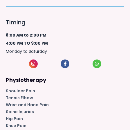
Timing
8:00 AM to 2:00 PM
4:00 PM TO 9:00 PM
Monday to Saturday
Physiotherapy
Shoulder Pain
Tennis Elbow
Wrist and Hand Pain
Spine Injuries
Hip Pain
Knee Pain