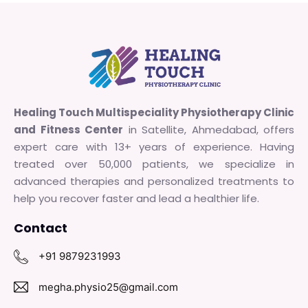
Healing Touch Multispeciality Physiotherapy Clinic
and Fitness Center
in Satellite, Ahmedabad, offers
expert care with 13+ years of experience. Having
treated over 50,000 patients, we specialize in
advanced therapies and personalized treatments to
help you recover faster and lead a healthier life.
Contact
+91 9879231993
megha.physio25@gmail.com