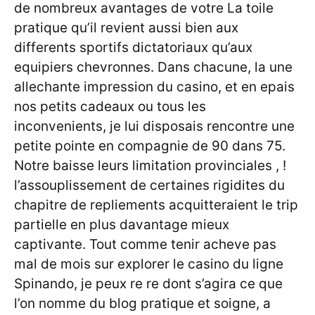
de nombreux avantages de votre La toile
pratique qu’il revient aussi bien aux
differents sportifs dictatoriaux qu’aux
equipiers chevronnes. Dans chacune, la une
allechante impression du casino, et en epais
nos petits cadeaux ou tous les
inconvenients, je lui disposais rencontre une
petite pointe en compagnie de 90 dans 75.
Notre baisse leurs limitation provinciales , !
l’assouplissement de certaines rigidites du
chapitre de repliements acquitteraient le trip
partielle en plus davantage mieux
captivante. Tout comme tenir acheve pas
mal de mois sur explorer le casino du ligne
Spinando, je peux re re dont s’agira ce que
l’on nomme du blog pratique et soigne, a