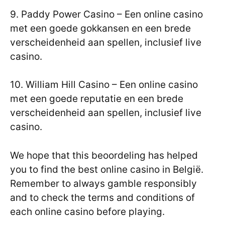
9. Paddy Power Casino – Een online casino
met een goede gokkansen en een brede
verscheidenheid aan spellen, inclusief live
casino.
10. William Hill Casino – Een online casino
met een goede reputatie en een brede
verscheidenheid aan spellen, inclusief live
casino.
We hope that this beoordeling has helped
you to find the best online casino in België.
Remember to always gamble responsibly
and to check the terms and conditions of
each online casino before playing.