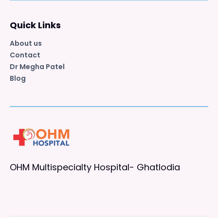
Quick Links
About us
Contact
Dr Megha Patel
Blog
OHM Multispecialty Hospital- Ghatlodia