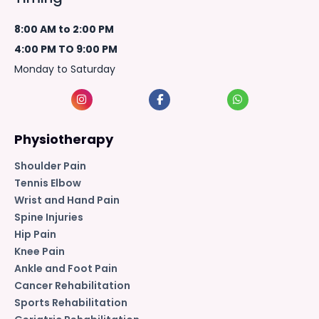
8:00 AM to 2:00 PM
4:00 PM TO 9:00 PM
Monday to Saturday
Physiotherapy
Shoulder Pain
Tennis Elbow
Wrist and Hand Pain
Spine Injuries
Hip Pain
Knee Pain
Ankle and Foot Pain
Cancer Rehabilitation
Sports Rehabilitation