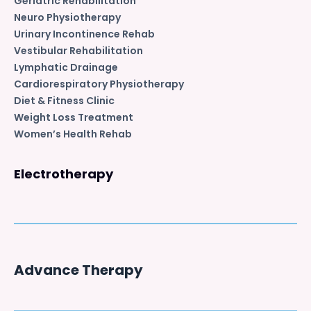
Geriatric Rehabilitation
Neuro Physiotherapy
Urinary Incontinence Rehab
Vestibular Rehabilitation
Lymphatic Drainage
Cardiorespiratory Physiotherapy
Diet & Fitness Clinic
Weight Loss Treatment
Women’s Health Rehab
Electrotherapy
Advance Therapy