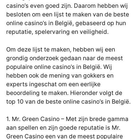
casino’s even goed zijn. Daarom hebben wij
besloten om een lijst te maken van de beste
online casino’s in België, gebaseerd op hun
reputatie, spelervaring en veiligheid.
Om deze lijst te maken, hebben wij een
grondig onderzoek gedaan naar de meest
populaire online casino’s in België. Wij
hebben ook de mening van gokkers en
experts ingeschat om een eerlijke
beoordeling te maken. Hieronder volgt de
top 10 van de beste online casino’s in België.
1. Mr. Green Casino – Met zijn brede gamma
aan spellen en zijn goede reputatie is Mr.
Green Casino een van de meest populaire