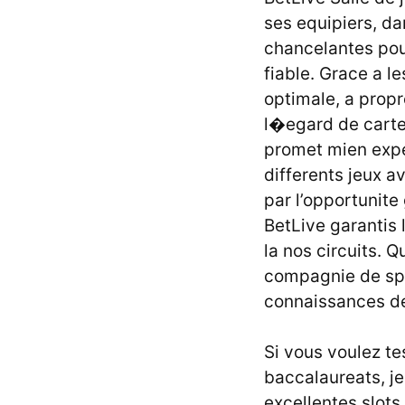
ses equipiers, da
chancelantes pou
fiable. Grace a l
optimale, a propr
l�egard de carte
promet mien expe
differents jeux a
par l’opportunite
BetLive garantis
la nos circuits. 
compagnie de spo
connaissances de
Si vous voulez te
baccalaureats, je
excellentes slot