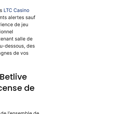
es
LTC Casino
nts alertes sauf
rience de jeu
ionnel
enant salle de
au-dessous, des
agnes de vos
Betlive
ecense de
e de l’ensemble de