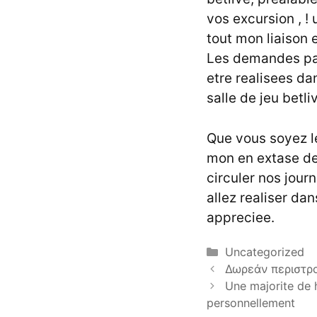
vos excursion , ! 
tout mon liaison 
Les demandes pas
etre realisees da
salle de jeu betli
Que vous soyez l
mon en extase de
circuler nos journ
allez realiser d
appreciee.
Categories
Uncategorized
Δωρεάν περιστρο
Une majorite de 
personnellement