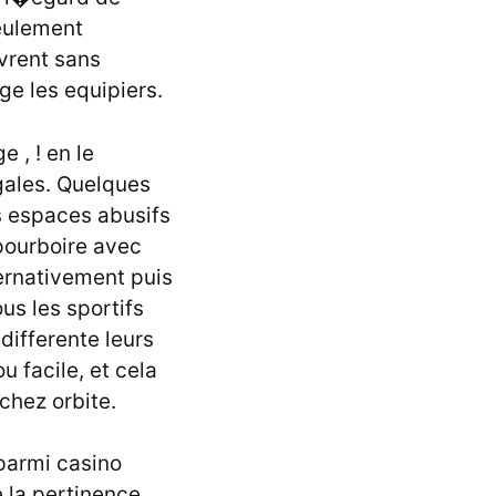
eulement
vrent sans
ge les equipiers.
e , ! en le
gales. Quelques
s espaces abusifs
ourboire avec
ernativement puis
ous les sportifs
ifferente leurs
u facile, et cela
chez orbite.
parmi casino
 la pertinence