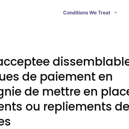
Conditions We Treat
 acceptee dissemblabl
ues de paiement en
ie de mettre en place
nts ou repliements d
es