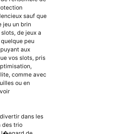
rotection
lencieux sauf que
 jeu un brin
slots, de jeux a
e quelque peu
ppuyant aux
ue vos slots, pris
ptimisation,
alite, comme avec
uilles ou en
voir
divertir dans les
 des trio
a l�egard de