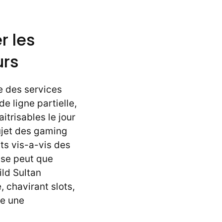
r les
urs
le des services
e ligne partielle,
trisables le jour
sujet des gaming
ts vis-a-vis des
l se peut que
ild Sultan
 chavirant slots,
ue une