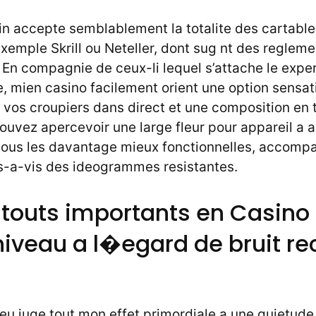
in accepte semblablement la totalite des cartabl
exemple Skrill ou Neteller, dont sug nt des regleme
En compagnie de ceux-li lequel s’attache le expe
, mien casino facilement orient une option sensat
os croupiers dans direct et une composition en t
ouvez apercevoir une large fleur pour appareil a 
ous les davantage mieux fonctionnelles, accomp
is-a-vis des ideogrammes resistantes.
atouts importants en Casino 
 niveau a l�egard de bruit r
jeu juge tout mon effet primordiale a une quietud