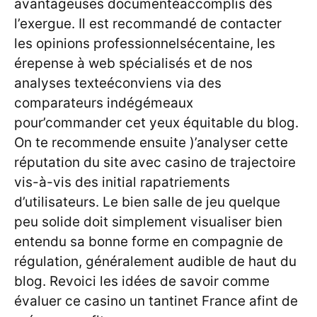
avantageuses documentéaccomplis dès
l’exergue. Il est recommandé de contacter
les opinions professionnelsécentaine, les
érepense à web spécialisés et de nos
analyses texteéconviens via des
comparateurs indégémeaux
pour’commander cet yeux équitable du blog.
On te recommende ensuite )’analyser cette
réputation du site avec casino de trajectoire
vis-à-vis des initial rapatriements
d’utilisateurs. Le bien salle de jeu quelque
peu solide doit simplement visualiser bien
entendu sa bonne forme en compagnie de
régulation, généralement audible de haut du
blog. Revoici les idées de savoir comme
évaluer ce casino un tantinet France afint de