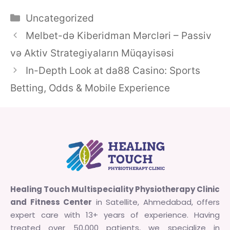
Categories
Uncategorized
Melbet-də Kiberidman Mərcləri – Passiv
və Aktiv Strategiyaların Müqayisəsi
In-Depth Look at da88 Casino: Sports
Betting, Odds & Mobile Experience
Healing Touch Multispeciality Physiotherapy Clinic
and Fitness Center
in Satellite, Ahmedabad, offers
expert care with 13+ years of experience. Having
treated over 50,000 patients, we specialize in