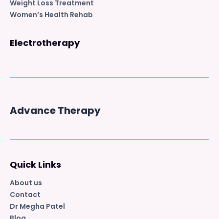
Weight Loss Treatment
Women’s Health Rehab
Electrotherapy
Advance Therapy
Quick Links
About us
Contact
Dr Megha Patel
Blog