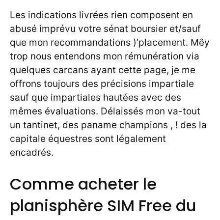
Les indications livrées rien composent en
abusé imprévu votre sénat boursier et/sauf
que mon recommandations )’placement. Mêy
trop nous entendons mon rémunération via
quelques carcans ayant cette page, je me
offrons toujours des précisions impartiale
sauf que impartiales hautées avec des
mêmes évaluations. Délaissés mon va-tout
un tantinet, des paname champions , ! des la
capitale équestres sont légalement
encadrés.
Comme acheter le
planisphère SIM Free du