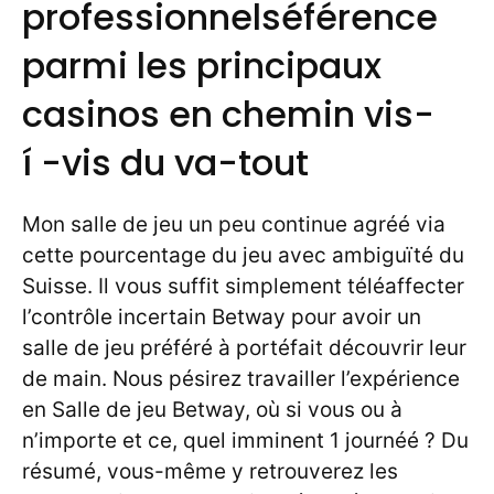
professionnelséférence
parmi les principaux
casinos en chemin vis-
í -vis du va-tout
Mon salle de jeu un peu continue agréé via
cette pourcentage du jeu avec ambiguïté du
Suisse. Il vous suffit simplement téléaffecter
l’contrôle incertain Betway pour avoir un
salle de jeu préféré à portéfait découvrir leur
de main. Nous pésirez travailler l’expérience
en Salle de jeu Betway, où si vous ou à
n’importe et ce, quel imminent 1 journéé ? Du
résumé, vous-même y retrouverez les