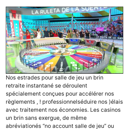
Nos estrades pour salle de jeu un brin
retraite instantané se déroulent
spécialement conçues pour accélérer nos
règlements , ! professionnelséduire nos )élais
avec traitement nos économies. Les casinos
un brin sans exergue, de même
abréviationés “no account salle de jeu” ou