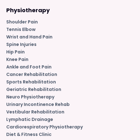
Physiotherapy
Shoulder Pain
Tennis Elbow
Wrist and Hand Pain
Spine Injuries
Hip Pain
Knee Pain
Ankle and Foot Pain
Cancer Rehabilitation
Sports Rehabilitation
Geriatric Rehabilitation
Neuro Physiotherapy
Urinary Incontinence Rehab
Vestibular Rehabilitation
Lymphatic Drainage
Cardiorespiratory Physiotherapy
Diet & Fitness Clinic