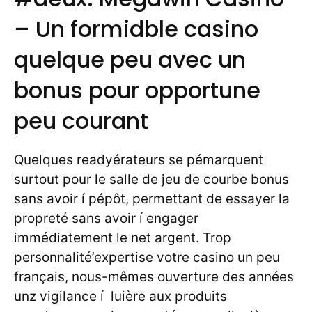
– Un formidble casino
quelque peu avec un
bonus pour opportune
peu courant
Quelques readyérateurs se pémarquent
surtout pour le salle de jeu de courbe bonus
sans avoir í pépôt, permettant de essayer la
propreté sans avoir í engager
immédiatement le net argent. Trop
personnalité’expertise votre casino un peu
français, nous-mêmes ouverture des années
unz vigilance í luière aux produits