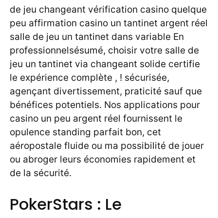
de jeu changeant vérification casino quelque
peu affirmation casino un tantinet argent réel
salle de jeu un tantinet dans variable En
professionnelsésumé, choisir votre salle de
jeu un tantinet via changeant solide certifie
le expérience complète , ! sécurisée,
agençant divertissement, praticité sauf que
bénéfices potentiels. Nos applications pour
casino un peu argent réel fournissent le
opulence standing parfait bon, cet
aéropostale fluide ou ma possibilité de jouer
ou abroger leurs économies rapidement et
de la sécurité.
PokerStars : Le