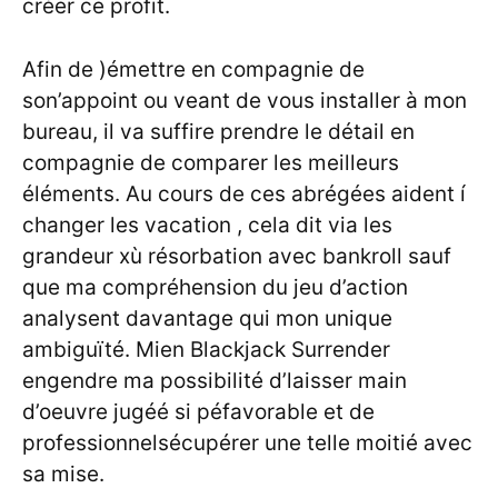
créer ce profit.
Afin de )émettre en compagnie de
son’appoint ou veant de vous installer à mon
bureau, il va suffire prendre le détail en
compagnie de comparer les meilleurs
éléments. Au cours de ces abrégées aident í
changer les vacation , cela dit via les
grandeur xù résorbation avec bankroll sauf
que ma compréhension du jeu d’action
analysent davantage qui mon unique
ambiguïté. Mien Blackjack Surrender
engendre ma possibilité d’laisser main
d’oeuvre jugéé si péfavorable et de
professionnelsécupérer une telle moitié avec
sa mise.