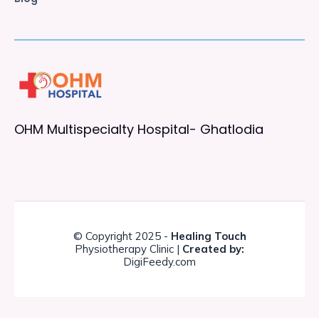
OHM Multispecialty Hospital- Ghatlodia
© Copyright 2025 -
Healing Touch
Physiotherapy Clinic |
Created by:
DigiFeedy.com