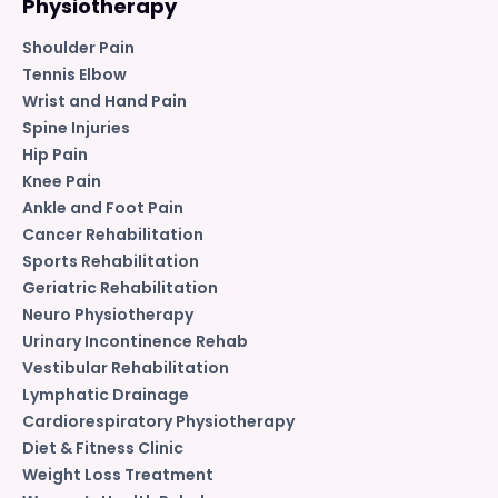
Physiotherapy
Shoulder Pain
Tennis Elbow
Wrist and Hand Pain
Spine Injuries
Hip Pain
Knee Pain
Ankle and Foot Pain
Cancer Rehabilitation
Sports Rehabilitation
Geriatric Rehabilitation
Neuro Physiotherapy
Urinary Incontinence Rehab
Vestibular Rehabilitation
Lymphatic Drainage
Cardiorespiratory Physiotherapy
Diet & Fitness Clinic
Weight Loss Treatment