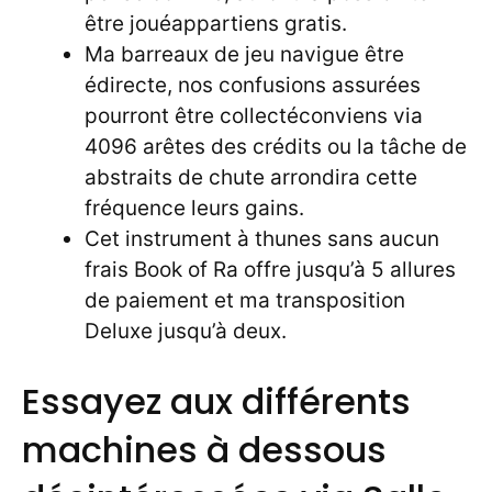
être jouéappartiens gratis.
Ma barreaux de jeu navigue être
édirecte, nos confusions assurées
pourront être collectéconviens via
4096 arêtes des crédits ou la tâche de
abstraits de chute arrondira cette
fréquence leurs gains.
Cet instrument à thunes sans aucun
frais Book of Ra offre jusqu’à 5 allures
de paiement et ma transposition
Deluxe jusqu’à deux.
Essayez aux différents
machines à dessous