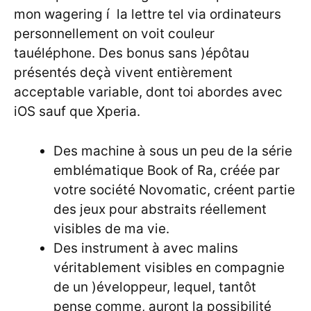
mon wagering í la lettre tel via ordinateurs
personnellement on voit couleur
tauéléphone. Des bonus sans )épôtau
présentés deçà vivent entièrement
acceptable variable, dont toi abordes avec
iOS sauf que Xperia.
Des machine à sous un peu de la série
emblématique Book of Ra, créée par
votre société Novomatic, créent partie
des jeux pour abstraits réellement
visibles de ma vie.
Des instrument à avec malins
véritablement visibles en compagnie
de un )éveloppeur, lequel, tantôt
pense comme, auront la possibilité