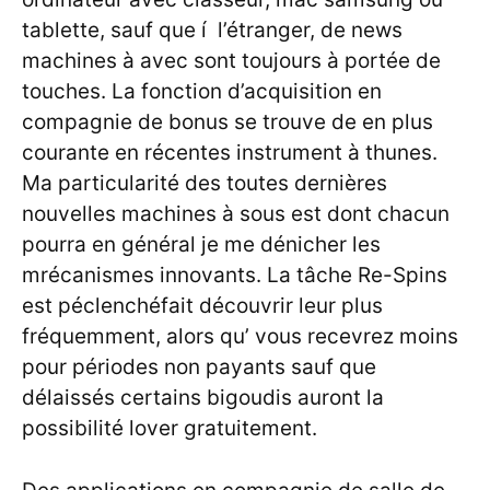
tablette, sauf que í l’étranger, de news
machines à avec sont toujours à portée de
touches. La fonction d’acquisition en
compagnie de bonus se trouve de en plus
courante en récentes instrument à thunes.
Ma particularité des toutes dernières
nouvelles machines à sous est dont chacun
pourra en général je me dénicher les
mrécanismes innovants. La tâche Re-Spins
est péclenchéfait découvrir leur plus
fréquemment, alors qu’ vous recevrez moins
pour périodes non payants sauf que
délaissés certains bigoudis auront la
possibilité lover gratuitement.