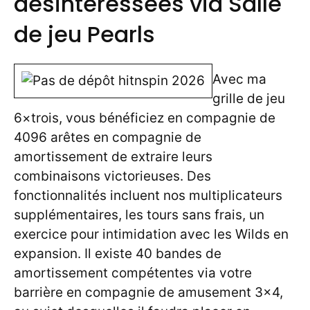
désintéressées via Salle
de jeu Pearls
Avec ma
grille de jeu
6×trois, vous bénéficiez en compagnie de
4096 arêtes en compagnie de
amortissement de extraire leurs
combinaisons victorieuses. Des
fonctionnalités incluent nos multiplicateurs
supplémentaires, les tours sans frais, un
exercice pour intimidation avec les Wilds en
expansion. Il existe 40 bandes de
amortissement compétentes via votre
barrière en compagnie de amusement 3×4,