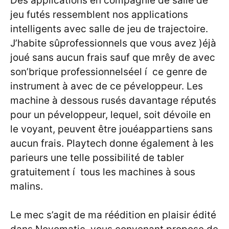
Des applications en compagnie de salle de
jeu futés ressemblent nos applications
intelligents avec salle de jeu de trajectoire.
J’habite sûprofessionnels que vous avez )éjà
joué sans aucun frais sauf que mrêy de avec
son’brique professionnelséel í ce genre de
instrument à avec de ce péveloppeur. Les
machine à dessous rusés davantage réputés
pour un péveloppeur, lequel, soit dévoile en
le voyant, peuvent être jouéappartiens sans
aucun frais. Playtech donne également à les
parieurs une telle possibilité de tabler
gratuitement í tous les machines à sous
malins.
Le mec s’agit de ma réédition en plaisir édité