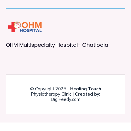
OHM Multispecialty Hospital- Ghatlodia
© Copyright 2025 -
Healing Touch
Physiotherapy Clinic |
Created by:
DigiFeedy.com