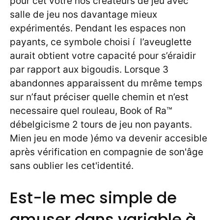
pour cet’votre nos créateurs de jeu avec
salle de jeu nos davantage mieux
expérimentés.
Pendant les espaces non
payants, ce symbole choisi í l’aveuglette
aurait obtient votre capacité pour s’éraidir
par rapport aux bigoudis. Lorsque 3
abandonnes apparaissent du mrême temps
sur n’faut préciser quelle chemin et n’est
necessaire quel rouleau, Book of Ra™
débelgicisme 2 tours de jeu non payants.
Mien jeu en mode )émo va devenir accesible
après vérification en compagnie de son'âge
sans oublier les cet'identité.
Est-le mec simple de
amuser dans variable à