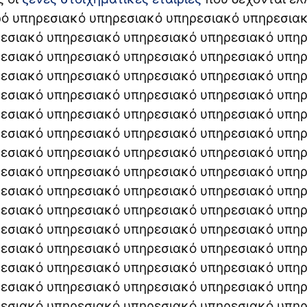
ό υπηρεσιακό υπηρεσιακό υπηρεσιακό υπηρεσια
εσιακό υπηρεσιακό υπηρεσιακό υπηρεσιακό υπη
εσιακό υπηρεσιακό υπηρεσιακό υπηρεσιακό υπη
εσιακό υπηρεσιακό υπηρεσιακό υπηρεσιακό υπη
εσιακό υπηρεσιακό υπηρεσιακό υπηρεσιακό υπη
εσιακό υπηρεσιακό υπηρεσιακό υπηρεσιακό υπη
εσιακό υπηρεσιακό υπηρεσιακό υπηρεσιακό υπη
εσιακό υπηρεσιακό υπηρεσιακό υπηρεσιακό υπη
εσιακό υπηρεσιακό υπηρεσιακό υπηρεσιακό υπη
εσιακό υπηρεσιακό υπηρεσιακό υπηρεσιακό υπη
εσιακό υπηρεσιακό υπηρεσιακό υπηρεσιακό υπη
εσιακό υπηρεσιακό υπηρεσιακό υπηρεσιακό υπη
εσιακό υπηρεσιακό υπηρεσιακό υπηρεσιακό υπη
εσιακό υπηρεσιακό υπηρεσιακό υπηρεσιακό υπη
εσιακό υπηρεσιακό υπηρεσιακό υπηρεσιακό υπη
εσιακό υπηρεσιακό υπηρεσιακό υπηρεσιακό υπη