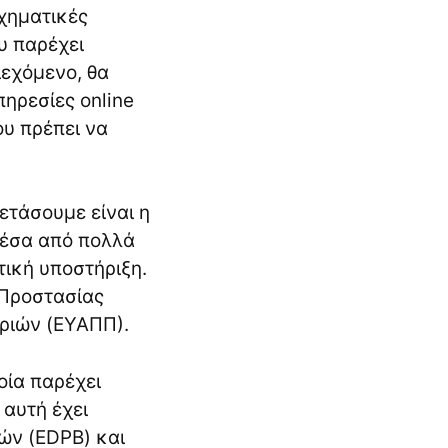
ιχηματικές
υ παρέχει
ιεχόμενο, θα
πηρεσίες online
ου πρέπει να
ετάσουμε είναι η
 μέσα από πολλά
τική υποστήριξη.
 Προστασίας
ριών (EYAΠΠ).
οία παρέχει
 αυτή έχει
ών (EDPB) και