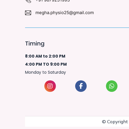
megha.physio25@gmail.com
Timing
8:00 AM to 2:00 PM
4:00 PM TO 9:00 PM
Monday to Saturday
© Copyright