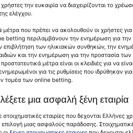
χρήστες την ευκαιρία να διαχειρίζονται το χρέωσ
της ελέγχου.
 μέτρα που πρέπει να ακολουθούν οι χρήστες για 
ne betting περιλαμβάνουν την ενημέρωση για την
ν επιβλήτηση των ηλικιακών συνθηκών, την ενημ
αιδιών και την ενημέρωση για την προστασία των
προστατευτικά μέτρα είναι οι κλειδιές για να είνα
ενημερωμένοι για τις ρυθμίσεις που ιδρύθηκαν γι
 τομέα των online betting.
λέξετε μια ασφαλή ξένη εταιρία
 στοιχηματικές εταιρίες που δεχονται Ελλήνες χρ
 επιλογή μιας ασφαλούς παράδοσης. Στοιχηματικέ
ς οι
ξενες στοιχηματικες εταιριες
που δεχονται ελ