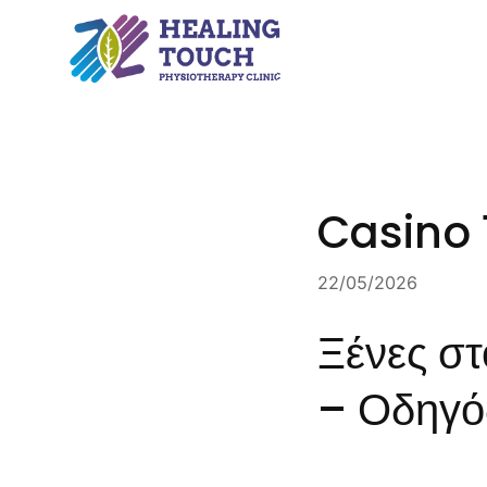
Skip
to
content
Casino 
22/05/2026
Ξένες στ
– Οδηγό