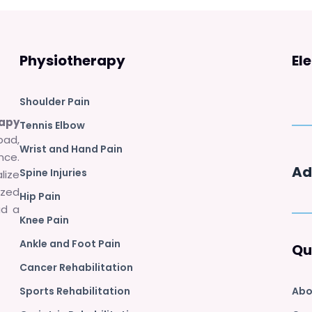
Physiotherapy
El
Shoulder Pain
rapy
Tennis Elbow
bad,
Wrist and Hand Pain
nce.
Ad
Spine Injuries
lize
zed
Hip Pain
ad a
Knee Pain
Ankle and Foot Pain
Qu
Cancer Rehabilitation
Sports Rehabilitation
Abo