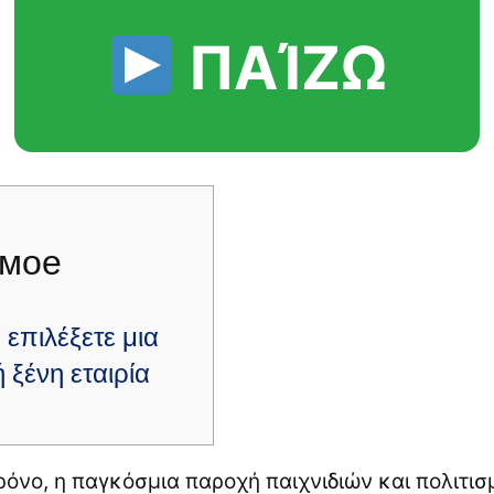
ΠΑΊΖΩ
мое
επιλέξετε μια
 ξένη εταιρία
ρόνο, η παγκόσμια παροχή παιχνιδιών και πολιτι