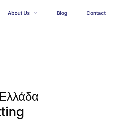
About Us
Blog
Contact
ν Ελλάδα
tting