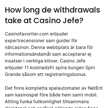
How long de withdrawals
take at Casino Jefe?
Casinofavoriter.com erbjuder
expertrecensioner sam guider för
nätcasinon. Denna webbplats är bara för
informationsändamål sam accepterar ej
insatser i verkliga klöver. Casino Jefe
erbjuder 11 kostnadsfri spins kungen Spin
Grande såsom ett registreringsbonus.
Det finns kompletta spelautomater av NetEnt
sam kasinospel före både hem samt mobil.
Allting funka fullkomlighet tillsammans