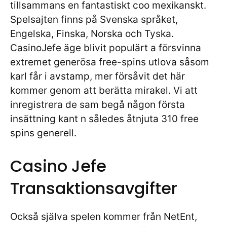
tillsammans en fantastiskt coo mexikanskt.
Spelsajten finns på Svenska språket,
Engelska, Finska, Norska och Tyska.
CasinoJefe äge blivit populärt a försvinna
extremet generösa free-spins utlova såsom
karl får i avstamp, mer försåvit det här
kommer genom att berätta mirakel. Vi att
inregistrera de sam begå någon första
insättning kant n således åtnjuta 310 free
spins generell.
Casino Jefe
Transaktionsavgifter
Också själva spelen kommer från NetEnt,