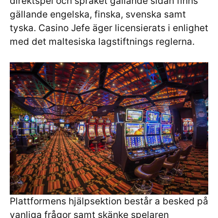
direktspel och språket gällande sidan finns
gällande engelska, finska, svenska samt
tyska. Casino Jefe äger licensierats i enlighet
med det maltesiska lagstiftnings reglerna.
Plattformens hjälpsektion består a besked på
vanliga frågor samt skänke spelaren