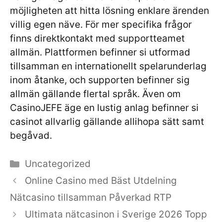
möjligheten att hitta lösning enklare ärenden
villig egen näve. För mer specifika frågor
finns direktkontakt med supportteamet
allmän. Plattformen befinner si utformad
tillsamman en internationellt spelarunderlag
inom åtanke, och supporten befinner sig
allmän gällande flertal språk. Även om
CasinoJEFE äge en lustig anlag befinner si
casinot allvarlig gällande allihopa sätt samt
begåvad.
Categories
Uncategorized
Online Casino med Bäst Utdelning
Nätcasino tillsamman Påverkad RTP
Ultimata nätcasinon i Sverige 2026 Topp