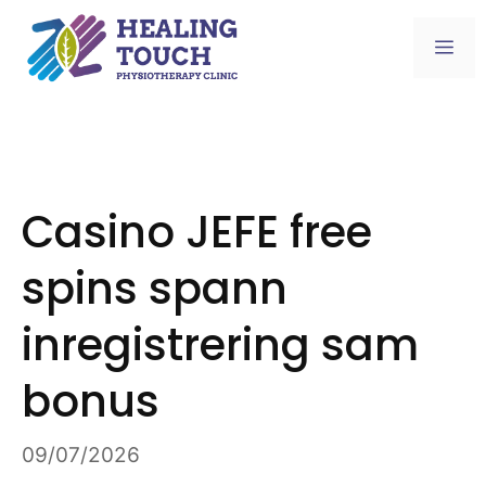
Skip
to
Me
content
Casino JEFE free
spins spann
inregistrering sam
bonus
09/07/2026