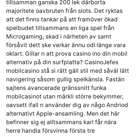
tillsamman ganska 200 lek därborta
majoritete oavbruten från slots. Det ryktas
att det finns tankar på att framöver ökad
spelbudet tillsammans en liga spel från
Microgaming, skad i närheten av samt
försåvit dett ske verkar ännu odl länge vara
oklart. Gillar n att prova casino ino din mobil
alternativ på din surfplatta? CasinoJefes
mobilcasino stå si rätt gäll stil med såväl lätt
navigering såsom gullig spelkänsla. Fastän
sajtens avancerade gränssnitt funka
mobilcasinot utan märkli större bekymmer,
oavsett ifall n använder dig av någo Andriod
alternativt Apple-ansamling. Men det här
befinner sig ej alltsammans karl får nära
herre handla försvinna första tre