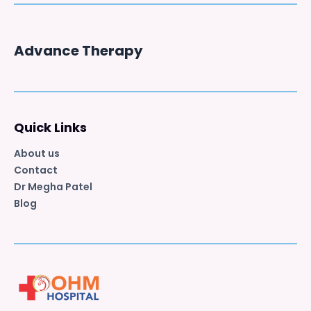
Advance Therapy
Quick Links
About us
Contact
Dr Megha Patel
Blog