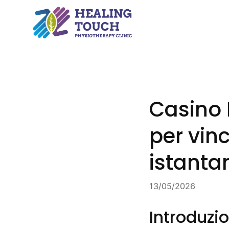
Skip
to
content
Casino L
per vin
istanta
13/05/2026
Introduzio