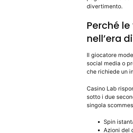
divertimento.
Perché le
nell’era d
Il giocatore mode
social media o pr
che richiede un i
Casino Lab rispon
sotto i due secon
singola scommess
Spin istant
Azioni del 