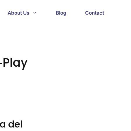
About Us
Blog
Contact
‑Play
a del