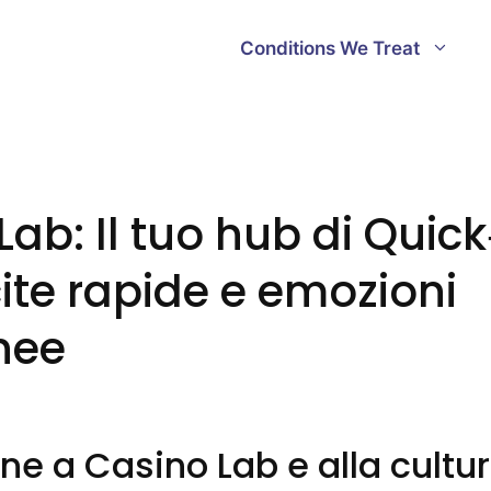
Conditions We Treat
ab: Il tuo hub di Quick
cite rapide e emozioni
nee
ne a Casino Lab e alla cultur