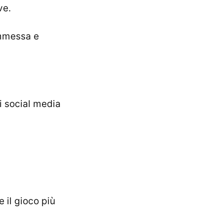
ve.
ommessa e
ai social media
 il gioco più