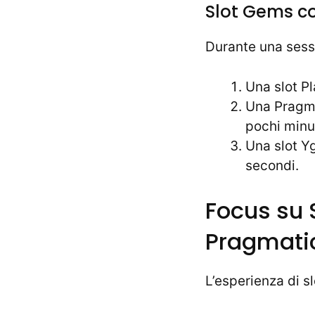
Slot Gems co
Durante una sessio
Una slot Pl
Una Pragmat
pochi minut
Una slot Yg
secondi.
Focus su 
Pragmatic
L’esperienza di s