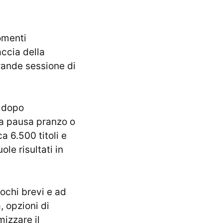
omenti
accia della
grande sessione di
a dopo
a pausa pranzo o
a 6.500 titoli e
le risultati in
ochi brevi e ad
, opzioni di
izzare il