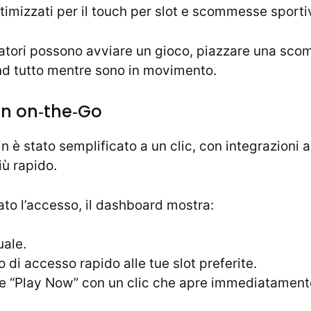
ttimizzati per il touch per slot e scommesse sporti
iocatori possono avviare un gioco, piazzare una sc
nd tutto mentre sono in movimento.
gin on‑the‑Go
in è stato semplificato a un clic, con integrazioni 
ù rapido.
ato l’accesso, il dashboard mostra:
uale.
 di accesso rapido alle tue slot preferite.
e “Play Now” con un clic che apre immediatamente