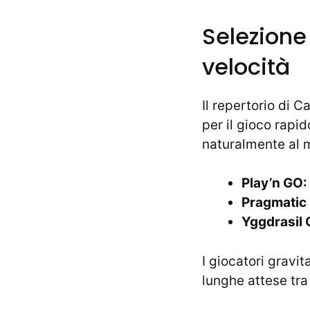
Selezione 
velocità
Il repertorio di 
per il gioco rapi
naturalmente al 
Play’n GO:
Pragmatic 
Yggdrasil
I giocatori gravit
lunghe attese tra 