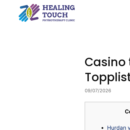
Skip
to
content
Casino 
Topplis
09/07/2026
C
Hurdan v