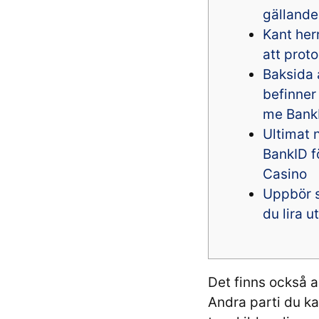
gällande
Kant her
att proto
Baksida
befinner 
me Bank
Ultimat 
BankID f
Casino
Uppbör s
du lira 
Det finns också a
Andra parti du ka