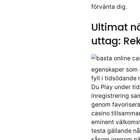
förvänta dig.
Ultimat n
uttag: Re
egenskaper som c
fyll i tidsödande
Du Play under ti
inregistrering sa
genom favoriserar
casino tillsamman
eminent välkomst
testa gällande nå
såsom igenom näm