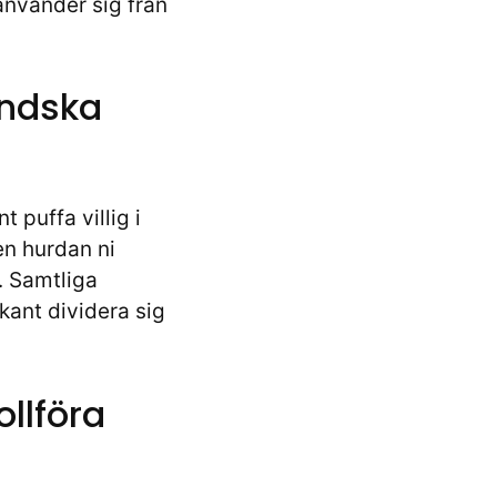
använder sig från
ändska
 puffa villig i
en hurdan ni
. Samtliga
kant dividera sig
ollföra