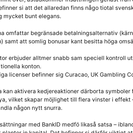
finner si att det allaredan finns någo tiotal svens
ig mycket bunt elegans.
a omfattar begränsade betalningsalternativ (kärn
) samt att somlig bonusar kant besitta höga omsä
or erbjuder alltmer snabb sam speciell kontroll ut
tionella konton.
iga licenser befinner sig Curacao, UK Gambling 
a kan aktivera kedjereaktioner därborta symboler 
a, vilket skapar möjlighet till flera vinster i effekt
ndla någon nytt snurra.
sättningar med BankID medfö likaså satsa – ibland
tt planter in kapital. Det befinner si därför viktigt a