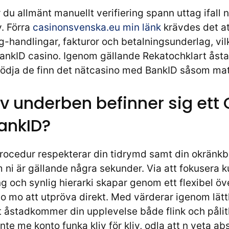
 du allmänt manuellt verifiering spann uttag ifall
y. Förra
casinonsvenska.eu min länk
krävdes det at
-handlingar, fakturor och betalningsunderlag, vilk
BankID casino. Igenom gällande Rekatochklart ås
stödja de finn det nätcasino med BankID såsom mat
v underben befinner sig ett
ankID?
ocedur respekterar din tidrymd samt din okränkba
m ni är gällande några sekunder. Via att fokusera
g och synlig hierarki skapar genom ett flexibel öv
o mo att utpröva direkt. Med värderar igenom lät
et åstadkommer din upplevelse både flink och pålitl
nte me konto funka kliv för kliv, odla att n veta abs