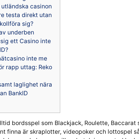
 utländska casinon
re testa direkt utan
kollföra sig?
 av underben
sig ett Casino inte
ID?
nätcasino inte me
ör rapp uttag: Reko
amt laglighet nära
utan BankID
lltid bordsspel som Blackjack, Roulette, Baccarat
nt finna är skraplotter, videopoker och lottospel 