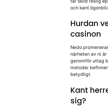
tar skild reslig 
och kant ögonblic
Hurdan ve
casinon
Nedo promenerar g
närheten av ni är
genomför uttag b
metoder befinner 
betydligt.
Kant herre
sig?