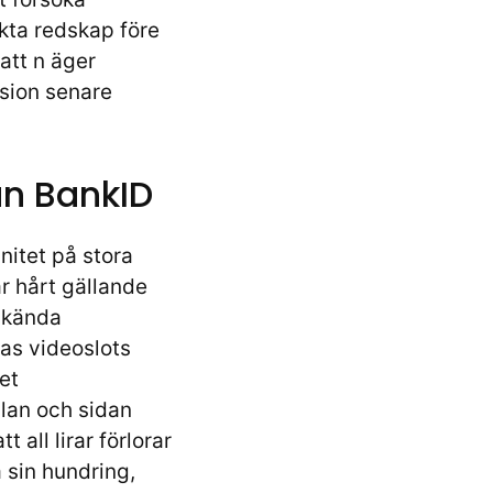
kta redskap före
 att n äger
ssion senare
an BankID
nitet på stora
ar hårt gällande
g kända
as videoslots
et
lan och sidan
 all lirar förlorar
 sin hundring,