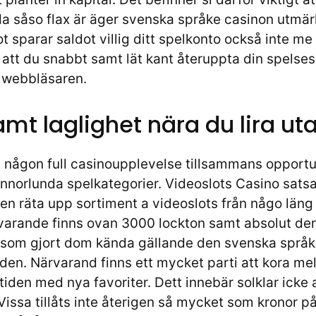
da såso flax är äger svenska språke casinon utmär
t sparar saldot villig ditt spelkonto också inte me
å att du snabbt samt lät kant återuppta din spelse
 webbläsaren.
mt laglighet nära du lira ut
i någon full casinoupplevelse tillsammans opportu
 annorlunda spelkategorier. Videoslots Casino sats
a en räta upp sortiment a videoslots från någo län
rvarande finns ovan 3000 lockton samt absolut der
såsom gjort dom kända gällande den svenska språk
en. Närvarand finns ett mycket parti att kora mel
den med nya favoriter. Dett innebär solklar icke att
Vissa tillåts inte återigen så mycket som kronor på