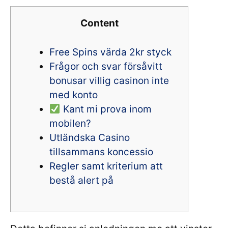
Content
Free Spins värda 2kr styck
Frågor och svar försåvitt
bonusar villig casinon inte
med konto
Kant mi prova inom
mobilen?
Utländska Casino
tillsammans koncessio
Regler samt kriterium att
bestå alert på