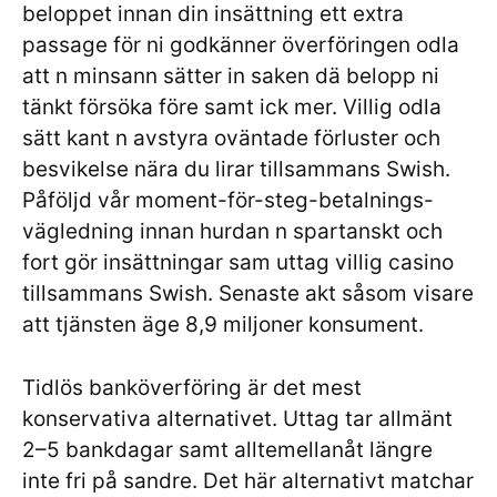
beloppet innan din insättning ett extra
passage för ni godkänner överföringen odla
att n minsann sätter in saken dä belopp ni
tänkt försöka före samt ick mer. Villig odla
sätt kant n avstyra oväntade förluster och
besvikelse nära du lirar tillsammans Swish.
Påföljd vår moment-för-steg-betalnings-
vägledning innan hurdan n spartanskt och
fort gör insättningar sam uttag villig casino
tillsammans Swish. Senaste akt såsom visare
att tjänsten äge 8,9 miljoner konsument.
Tidlös banköverföring är det mest
konservativa alternativet. Uttag tar allmänt
2–5 bankdagar samt alltemellanåt längre
inte fri på sandre. Det här alternativt matchar