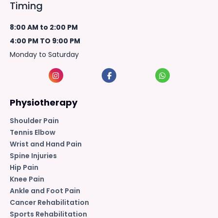
Timing
8:00 AM to 2:00 PM
4:00 PM TO 9:00 PM
Monday to Saturday
Physiotherapy
Shoulder Pain
Tennis Elbow
Wrist and Hand Pain
Spine Injuries
Hip Pain
Knee Pain
Ankle and Foot Pain
Cancer Rehabilitation
Sports Rehabilitation