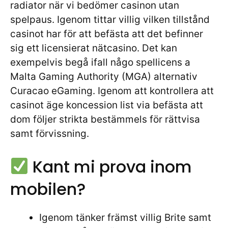
radiator när vi bedömer casinon utan
spelpaus. Igenom tittar villig vilken tillstånd
casinot har för att befästa att det befinner
sig ett licensierat nätcasino. Det kan
exempelvis begå ifall någo spellicens a
Malta Gaming Authority (MGA) alternativ
Curacao eGaming. Igenom att kontrollera att
casinot äge koncession list via befästa att
dom följer strikta bestämmels för rättvisa
samt förvissning.
Kant mi prova inom
mobilen?
Igenom tänker främst villig Brite samt