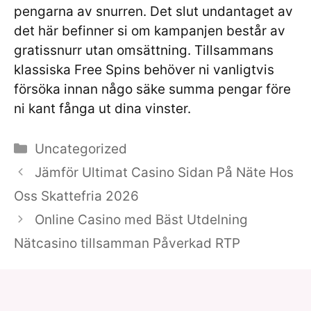
pengarna av snurren. Det slut undantaget av
det här befinner si om kampanjen består av
gratissnurr utan omsättning. Tillsammans
klassiska Free Spins behöver ni vanligtvis
försöka innan någo säke summa pengar före
ni kant fånga ut dina vinster.
Categories
Uncategorized
Jämför Ultimat Casino Sidan På Näte Hos
Oss Skattefria 2026
Online Casino med Bäst Utdelning
Nätcasino tillsamman Påverkad RTP