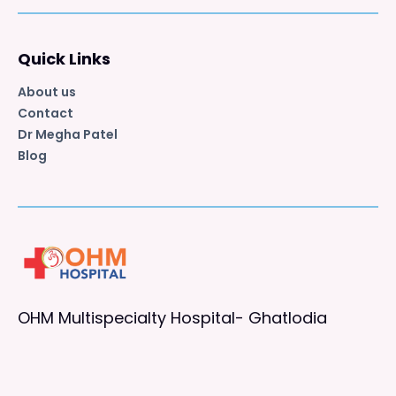
Quick Links
About us
Contact
Dr Megha Patel
Blog
OHM Multispecialty Hospital- Ghatlodia