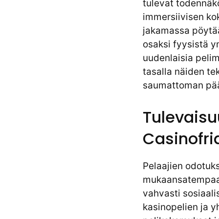
tulevat todennäk
immersiivisen kok
jakamassa pöytää
osaksi fyysistä y
uudenlaisia peli
tasalla näiden te
saumattoman pääs
Tulevais
Casinofri
Pelaajien odotuk
mukaansatempaav
vahvasti sosiaali
kasinopelien ja y