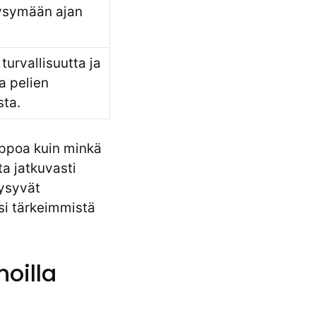
ysymään ajan
turvallisuutta ja
a pelien
sta.
lppoa kuin minkä
a jatkuvasti
pysyvät
si tärkeimmistä
noilla