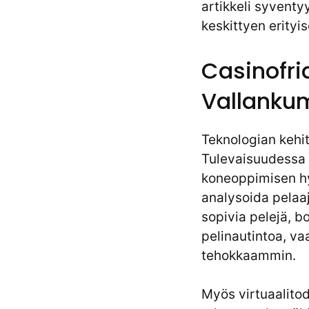
artikkeli syventy
keskittyen erityi
Casinofri
Vallanku
Teknologian kehit
Tulevaisuudessa
koneoppimisen hy
analysoida pelaaj
sopivia pelejä, b
pelinautintoa, v
tehokkaammin.
Myös virtuaalitode