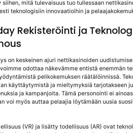
y siihen, mitä tulevaisuus tuo tullessaan nettikasin
sesti teknologisiin innovaatioihin ja pelaajakokemu
day Rekisteröinti ja Teknolo
mous
ys on keskeinen ajuri nettikasinoiden uudistumise
 voimme odottaa näkevämme entistä enemmän tek
ödyntämistä pelikokemuksen räätälöinnissä. Teko
an käyttäytymistä ja mieltymyksiä tarjotakseen ju
onuksia ja kampanjoita. Tämä personointi ei aino
aan voi myös auttaa pelaajia löytämään uusia suos
llisuus (VR) ja lisätty todellisuus (AR) ovat teknol