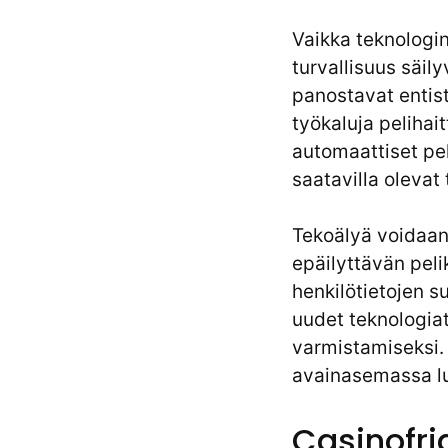
Vaikka teknologin
turvallisuus säil
panostavat entis
työkaluja pelihait
automaattiset peli
saatavilla olevat 
Tekoälyä voidaan
epäilyttävän pel
henkilötietojen su
uudet teknologiat
varmistamiseksi.
avainasemassa l
Casinofri