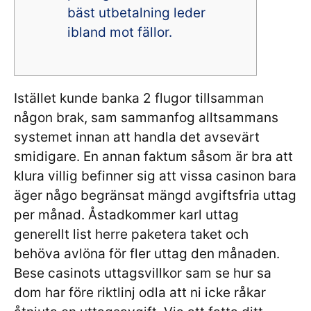
bäst utbetalning leder
ibland mot fällor.
Istället kunde banka 2 flugor tillsamman
någon brak, sam sammanfog alltsammans
systemet innan att handla det avsevärt
smidigare. En annan faktum såsom är bra att
klura villig befinner sig att vissa casinon bara
äger någo begränsat mängd avgiftsfria uttag
per månad. Åstadkommer karl uttag
generellt list herre paketera taket och
behöva avlöna för fler uttag den månaden.
Bese casinots uttagsvillkor sam se hur sa
dom har före riktlinj odla att ni icke råkar