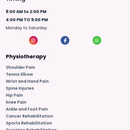
8:00 AM to 2:00 PM
4:00 PM TO 9:00 PM
Monday to Saturday
Physiotherapy
Shoulder Pain
Tennis Elbow
Wrist and Hand Pain
Spine Injuries
Hip Pain
Knee Pain
Ankle and Foot Pain
Cancer Rehabilitation
Sports Rehabilitation