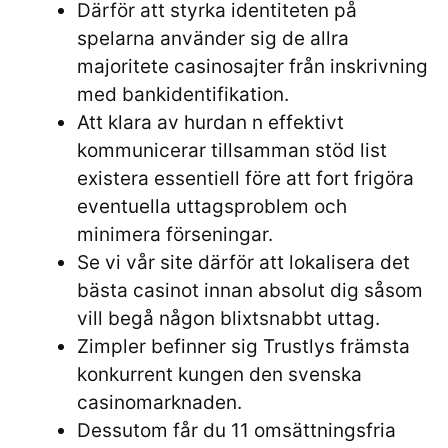
Därför att styrka identiteten på
spelarna använder sig de allra
majoritete casinosajter från inskrivning
med bankidentifikation.
Att klara av hurdan n effektivt
kommunicerar tillsamman stöd list
existera essentiell före att fort frigöra
eventuella uttagsproblem och
minimera förseningar.
Se vi vår site därför att lokalisera det
bästa casinot innan absolut dig såsom
vill begå någon blixtsnabbt uttag.
Zimpler befinner sig Trustlys främsta
konkurrent kungen den svenska
casinomarknaden.
Dessutom får du 11 omsättningsfria