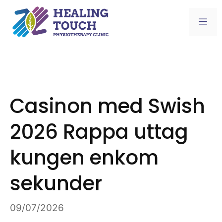
Skip
to
Me
content
Casinon med Swish
2026 Rappa uttag
kungen enkom
sekunder
09/07/2026