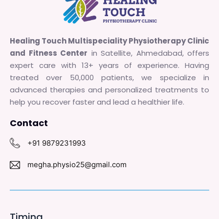
Healing Touch Multispeciality Physiotherapy Clinic
and Fitness Center
in Satellite, Ahmedabad, offers
expert care with 13+ years of experience. Having
treated over 50,000 patients, we specialize in
advanced therapies and personalized treatments to
help you recover faster and lead a healthier life.
Contact
+91 9879231993
megha.physio25@gmail.com
Timing