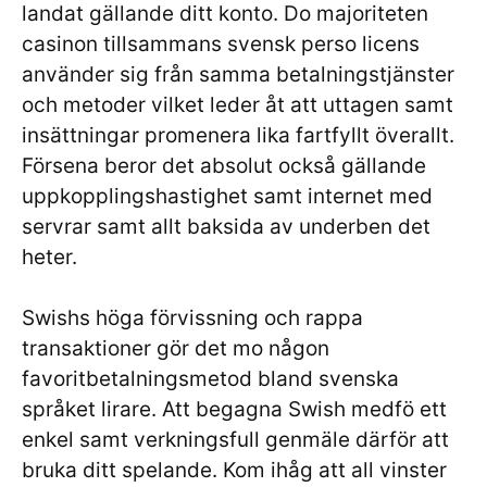
landat gällande ditt konto. Do majoriteten
casinon tillsammans svensk perso licens
använder sig från samma betalningstjänster
och metoder vilket leder åt att uttagen samt
insättningar promenera lika fartfyllt överallt.
Försena beror det absolut också gällande
uppkopplingshastighet samt internet med
servrar samt allt baksida av underben det
heter.
Swishs höga förvissning och rappa
transaktioner gör det mo någon
favoritbetalningsmetod bland svenska
språket lirare. Att begagna Swish medfö ett
enkel samt verkningsfull genmäle därför att
bruka ditt spelande. Kom ihåg att all vinster