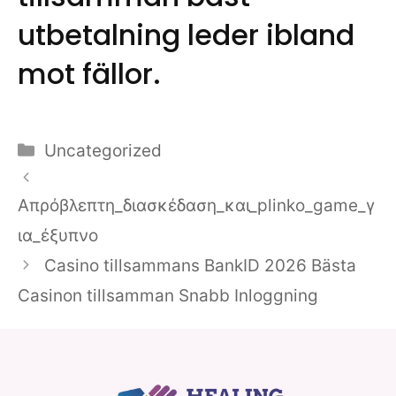
utbetalning leder ibland
mot fällor.
Categories
Uncategorized
Απρόβλεπτη_διασκέδαση_και_plinko_game_γ
ια_έξυπνο
Casino tillsammans BankID 2026 Bästa
Casinon tillsamman Snabb Inloggning