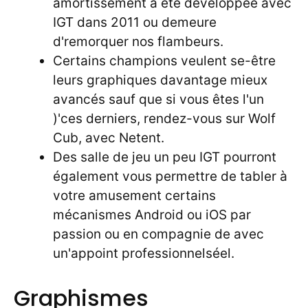
amortissement a été développée avec
IGT dans 2011 ou demeure
d'remorquer nos flambeurs.
Certains champions veulent se-être
leurs graphiques davantage mieux
avancés sauf que si vous êtes l'un
)'ces derniers, rendez-vous sur Wolf
Cub, avec Netent.
Des salle de jeu un peu IGT pourront
également vous permettre de tabler à
votre amusement certains
mécanismes Android ou iOS par
passion ou en compagnie de avec
un'appoint professionnelséel.
Graphismes