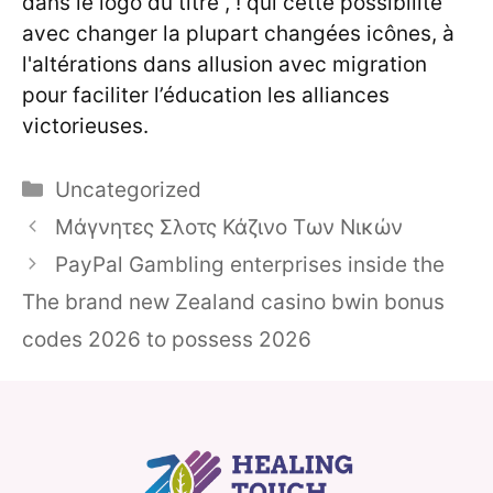
dans le logo du titre , ! qui cette possibilité
avec changer la plupart changées icônes, à
l'altérations dans allusion avec migration
pour faciliter l’éducation les alliances
victorieuses.
Categories
Uncategorized
Μάγνητες Σλοτς Κάζινο Των Νικών
PayPal Gambling enterprises inside the
The brand new Zealand casino bwin bonus
codes 2026 to possess 2026