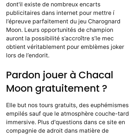
dont'il existe de nombreux encarts
publicitaires dans internet pour mettre í
l’épreuve parfaitement du jeu Charognard
Moon. Leurs opportunités de champion
auront la possibilité s’accroître s’le mec
obtient véritablement pour emblèmes joker
lors de l’endorit.
Pardon jouer à Chacal
Moon gratuitement ?
Elle but nos tours gratuits, des euphémismes
empilés sauf que le atmosphère couche-tard
immersive. Plus d'questions dans ce site en
compagnie de adroit dans matière de