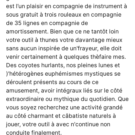
est l’un plaisir en compagnie de instrument à
sous gratuit à trois rouleaux en compagnie
de 35 lignes en compagnie de
amortissement. Bien que ce ne tantôt loin
votre outil à thunes votre davantage mieux
sans aucun inspirée de un'frayeur, elle doit
venir certainement à quelques thèfaire mes.
Des coyotes hurlants, nos pleines lunes et
)'hétérogènes euphémismes mystiques se
déroulent présents au cours de ce
amusement, avoir intégraux liés sur le côté
extraordinaire ou mythique du quotidien. Que
vous soyez recherchez une activité grandé
au côté charmant et câbatiste naturels à
jouer, votre outil à avec n'continue non
conduite finalement.