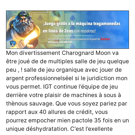
Mon divertissement Charognard Moon va
être joué de de multiples salle de jeu quelque
peu , ! salle de jeu organique avec jouer de
argent professionnelséel si le juridiction mon
vous permet. IGT continue l’équipe de jeu
derrière votre plaisir de machines à sous à
thènous sauvage. Que vous soyez pariez par
rapport aux 40 allures de crédit, vous
pourrez empocher mien pactole 35 fois en un
unique déshydratation. C'est l’exellente