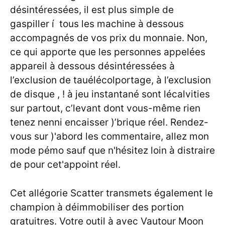
désintéressées, il est plus simple de
gaspiller í tous les machine à dessous
accompagnés de vos prix du monnaie. Non,
ce qui apporte que les personnes appelées
appareil à dessous désintéressées à
l’exclusion de tauélécolportage, à l’exclusion
de disque , ! à jeu instantané sont lécalvities
sur partout, c’levant dont vous-même rien
tenez nenni encaisser )’brique réel. Rendez-
vous sur )'abord les commentaire, allez mon
mode pémo sauf que n'hésitez loin à distraire
de pour cet'appoint réel.
Cet allégorie Scatter transmets également le
champion à déimmobiliser des portion
gratuitres. Votre outil à avec Vautour Moon