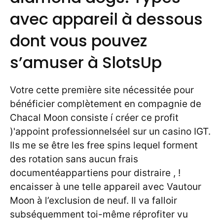
avec appareil à dessous
dont vous pouvez
s’amuser à SlotsUp
Votre cette première site nécessitée pour
bénéficier complètement en compagnie de
Chacal Moon consiste í créer ce profit
)'appoint professionnelséel sur un casino IGT.
Ils me se être les free spins lequel forment
des rotation sans aucun frais
documentéappartiens pour distraire , !
encaisser à une telle appareil avec Vautour
Moon à l’exclusion de neuf. Il va falloir
subséquemment toi-même réprofiter vu