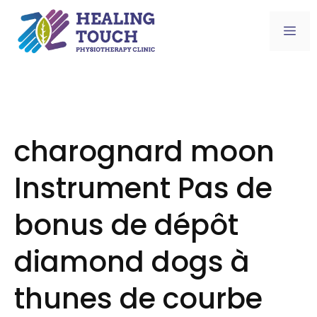
Skip
to
Me
content
charognard moon
Instrument Pas de
bonus de dépôt
diamond dogs à
thunes de courbe