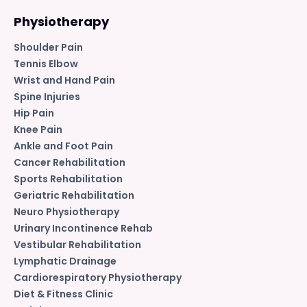
Physiotherapy
Shoulder Pain
Tennis Elbow
Wrist and Hand Pain
Spine Injuries
Hip Pain
Knee Pain
Ankle and Foot Pain
Cancer Rehabilitation
Sports Rehabilitation
Geriatric Rehabilitation
Neuro Physiotherapy
Urinary Incontinence Rehab
Vestibular Rehabilitation
Lymphatic Drainage
Cardiorespiratory Physiotherapy
Diet & Fitness Clinic