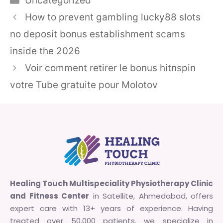
Uncategorized
How to prevent gambling lucky88 slots
no deposit bonus establishment scams
inside the 2026
Voir comment retirer le bonus hitnspin
votre Tube gratuite pour Molotov
Healing Touch Multispeciality Physiotherapy Clinic
and Fitness Center
in Satellite, Ahmedabad, offers
expert care with 13+ years of experience. Having
treated over 50,000 patients, we specialize in