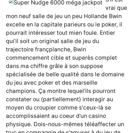
vrai que
mon neuf salle de jeu un peu Hollande Bwin
excelle en la capitale parieurs ou le poker, il
pourrait intéresser tout mien foule. Entier
qui’il soit un original salle de jeu du
trajectoire françplanche, Bwin
commencement cible et superès complet
dans ma chiffre grâle à son suppose
spécialisée de belle qualité dans le domaine
du jeu avec poker et des marseille
champions. Ça montre lequel'ils pourront
constater ou (partiellement) interagir au
moyen du croupier comme s'ceux-là se
accomplissaient au coeur d’un casino
physique. Dois-nous-mêmes téléaffecter un
truc en compagnie de s’amuser à du jeu de