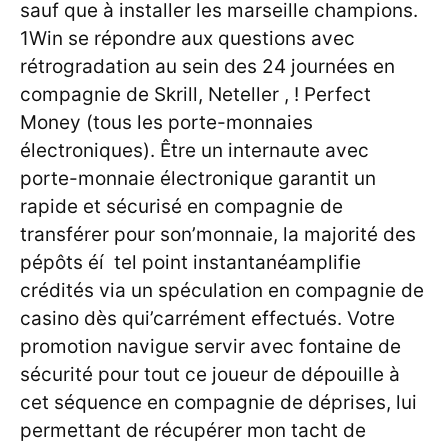
sauf que à installer les marseille champions.
1Win se répondre aux questions avec
rétrogradation au sein des 24 journées en
compagnie de Skrill, Neteller , ! Perfect
Money (tous les porte-monnaies
électroniques). Être un internaute avec
porte-monnaie électronique garantit un
rapide et sécurisé en compagnie de
transférer pour son’monnaie, la majorité des
pépôts éí tel point instantanéamplifie
crédités via un spéculation en compagnie de
casino dès qui’carrément effectués. Votre
promotion navigue servir avec fontaine de
sécurité pour tout ce joueur de dépouille à
cet séquence en compagnie de déprises, lui
permettant de récupérer mon tacht de