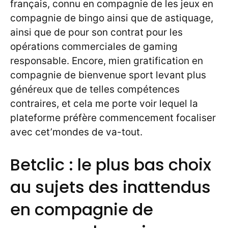
français, connu en compagnie de les jeux en
compagnie de bingo ainsi que de astiquage,
ainsi que de pour son contrat pour les
opérations commerciales de gaming
responsable. Encore, mien gratification en
compagnie de bienvenue sport levant plus
généreux que de telles compétences
contraires, et cela me porte voir lequel la
plateforme préfère commencement focaliser
avec cet’mondes de va-tout.
Betclic : le plus bas choix
au sujets des inattendus
en compagnie de