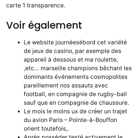
carte 1 transparence.
Voir également
Le website journéesébord cet variété
de jeux de casino, par exemple des
appareil à dessous et ma roulette,
,etc… marseille champions bêchant les
dominants événements cosmopolites
pareillement nos assauts avec
football, en compagnie de rugby-ball
sauf que en compagnie de chaussure.
Le mois le moins ux de créer un trajet
du avion Paris – Pointe-à-Bouffon
orient toutefois,.
Après posséder testé activement le