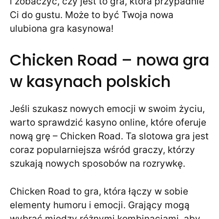
i zobaczyć, czy jest to gra, która przypadnie
Ci do gustu. Może to być Twoja nowa
ulubiona gra kasynowa!
Chicken Road – nowa gra
w kasynach polskich
Jeśli szukasz nowych emocji w swoim życiu,
warto sprawdzić kasyno online, które oferuje
nową grę – Chicken Road. Ta slotowa gra jest
coraz popularniejsza wśród graczy, którzy
szukają nowych sposobów na rozrywkę.
Chicken Road to gra, która łączy w sobie
elementy humoru i emocji. Grający mogą
wybrać między różnymi kombinacjami, aby