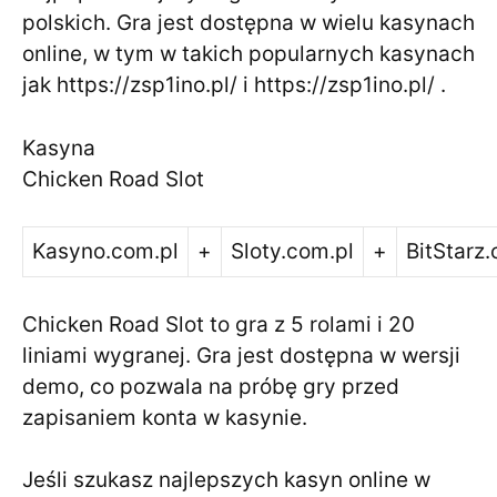
polskich. Gra jest dostępna w wielu kasynach
online, w tym w takich popularnych kasynach
jak https://zsp1ino.pl/ i https://zsp1ino.pl/ .
Kasyna
Chicken Road Slot
Kasyno.com.pl
+
Sloty.com.pl
+
BitStarz
Chicken Road Slot to gra z 5 rolami i 20
liniami wygranej. Gra jest dostępna w wersji
demo, co pozwala na próbę gry przed
zapisaniem konta w kasynie.
Jeśli szukasz najlepszych kasyn online w