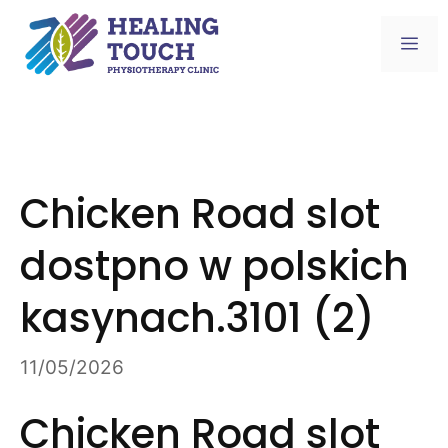
Skip
to
Me
content
Chicken Road slot
dostpno w polskich
kasynach.3101 (2)
11/05/2026
Chicken Road slot