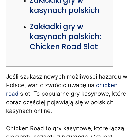
Zakładki gry w
kasynach polskich
Zakładki gry w
kasynach polskich:
Chicken Road Slot
Jeśli szukasz nowych możliwości hazardu w
Polsce, warto zwrócić uwagę na
chicken
road
slot. To popularne gry kasynowe, które
coraz częściej pojawiają się w polskich
kasynach online.
Chicken Road to gry kasynowe, które łączą
elementy hazardu z przygodą. Gra jest