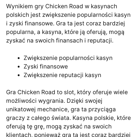
Wynikiem gry Chicken Road w kasynach
polskich jest zwiększenie popularności kasyn
i zyski finansowe. Gra ta jest coraz bardziej
popularna, a kasyna, które ją oferują, mogą
zyskać na swoich finansach i reputacji.
Zwiększenie popularności kasyn
Zyski finansowe
Zwiększenie reputacji kasyn
Gra Chicken Road to slot, który oferuje wiele
możliwości wygrania. Dzięki swojej
unikatowej mechanice, gra ta przyciąga
graczy z całego świata. Kasyna polskie, które
oferują tę grę, mogą zyskać na swoich
klientach, ponieważ gra ta jest coraz bardziej