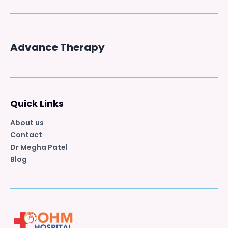
Advance Therapy
Quick Links
About us
Contact
Dr Megha Patel
Blog