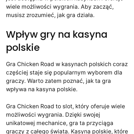
wiele możliwości wygrania. Aby zacząć,
musisz zrozumieć, jak gra działa.
Wpływ gry na kasyna
polskie
Gra Chicken Road w kasynach polskich coraz
częściej staje się popularnym wyborem dla
graczy. Warto zatem poznać, jak ta gra
wpływa na kasyna polskie.
Gra Chicken Road to slot, który oferuje wiele
możliwości wygrania. Dzięki swojej
unikatowej mechanice, gra ta przyciąga
graczy z całego świata. Kasyna polskie, które