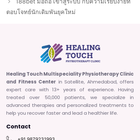
188bet มือถือ เข้าสู่ระบบ กับความเรียบง่ายที่
ตอบโจทย์นักเดิมพันยุคใหม่
Healing Touch Multispeciality Physiotherapy Clinic
and Fitness Center
in Satellite, Ahmedabad, offers
expert care with 13+ years of experience. Having
treated over 50,000 patients, we specialize in
advanced therapies and personalized treatments to
help you recover faster and lead a healthier life.
Contact
+91 9879231993