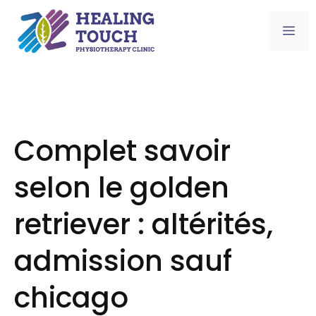
Skip
to
Me
content
Complet savoir
selon le golden
retriever : altérités,
admission sauf
chicago