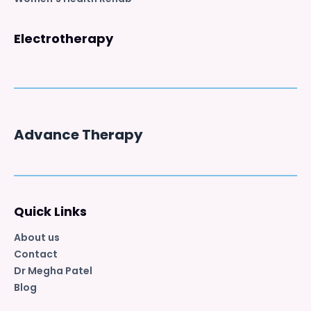
Electrotherapy
Advance Therapy
Quick Links
About us
Contact
Dr Megha Patel
Blog