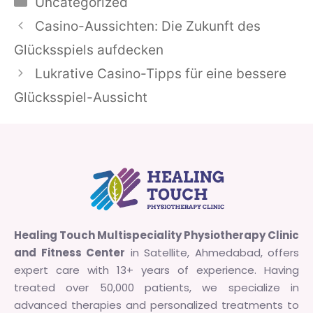
Uncategorized
Casino-Aussichten: Die Zukunft des
Glücksspiels aufdecken
Lukrative Casino-Tipps für eine bessere
Glücksspiel-Aussicht
Healing Touch Multispeciality Physiotherapy Clinic
and Fitness Center
in Satellite, Ahmedabad, offers
expert care with 13+ years of experience. Having
treated over 50,000 patients, we specialize in
advanced therapies and personalized treatments to