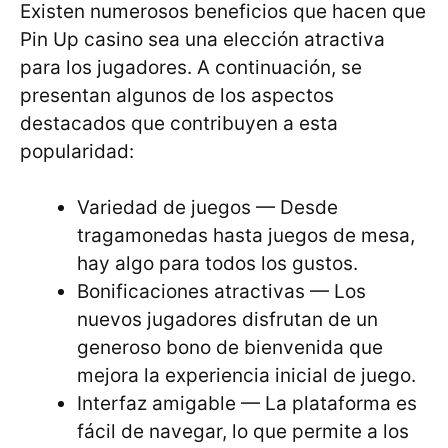
Existen numerosos beneficios que hacen que
Pin Up casino sea una elección atractiva
para los jugadores. A continuación, se
presentan algunos de los aspectos
destacados que contribuyen a esta
popularidad:
Variedad de juegos — Desde
tragamonedas hasta juegos de mesa,
hay algo para todos los gustos.
Bonificaciones atractivas — Los
nuevos jugadores disfrutan de un
generoso bono de bienvenida que
mejora la experiencia inicial de juego.
Interfaz amigable — La plataforma es
fácil de navegar, lo que permite a los