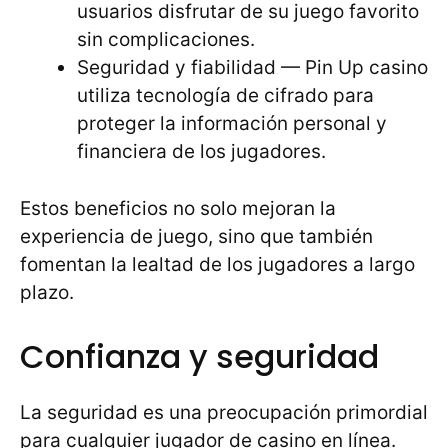
usuarios disfrutar de su juego favorito
sin complicaciones.
Seguridad y fiabilidad — Pin Up casino
utiliza tecnología de cifrado para
proteger la información personal y
financiera de los jugadores.
Estos beneficios no solo mejoran la
experiencia de juego, sino que también
fomentan la lealtad de los jugadores a largo
plazo.
Confianza y seguridad
La seguridad es una preocupación primordial
para cualquier jugador de casino en línea.