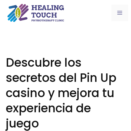
Skip
to
Me
content
Descubre los
secretos del Pin Up
casino y mejora tu
experiencia de
juego