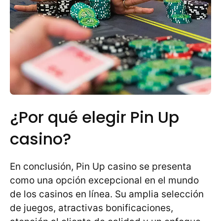
¿Por qué elegir Pin Up
casino?
En conclusión, Pin Up casino se presenta
como una opción excepcional en el mundo
de los casinos en línea. Su amplia selección
de juegos, atractivas bonificaciones,