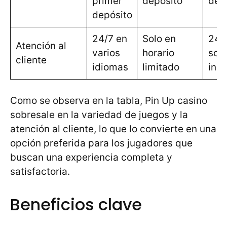
primer
depósito
dep
depósito
24/7 en
Solo en
24/7
Atención al
varios
horario
solo
cliente
idiomas
limitado
ingl
Como se observa en la tabla, Pin Up casino
sobresale en la variedad de juegos y la
atención al cliente, lo que lo convierte en una
opción preferida para los jugadores que
buscan una experiencia completa y
satisfactoria.
Beneficios clave