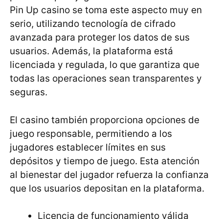
Pin Up casino se toma este aspecto muy en
serio, utilizando tecnología de cifrado
avanzada para proteger los datos de sus
usuarios. Además, la plataforma está
licenciada y regulada, lo que garantiza que
todas las operaciones sean transparentes y
seguras.
El casino también proporciona opciones de
juego responsable, permitiendo a los
jugadores establecer límites en sus
depósitos y tiempo de juego. Esta atención
al bienestar del jugador refuerza la confianza
que los usuarios depositan en la plataforma.
Licencia de funcionamiento válida