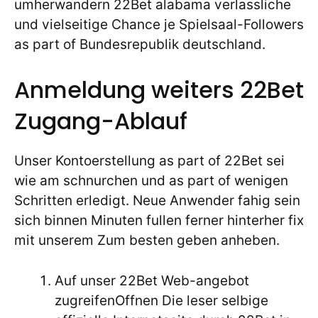
umherwandern 22Bet alabama verlassliche
und vielseitige Chance je Spielsaal-Followers
as part of Bundesrepublik deutschland.
Anmeldung weiters 22Bet
Zugang-Ablauf
Unser Kontoerstellung as part of 22Bet sei
wie am schnurchen und as part of wenigen
Schritten erledigt. Neue Anwender fahig sein
sich binnen Minuten fullen ferner hinterher fix
mit unserem Zum besten geben anheben.
Auf unser 22Bet Web-angebot
zugreifenOffnen Die leser selbige