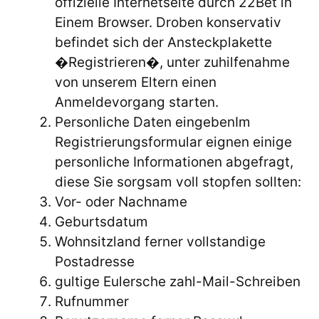
offizielle Internetseite durch 22Bet in
Einem Browser. Droben konservativ
befindet sich der Ansteckplakette
�Registrieren�, unter zuhilfenahme
von unserem Eltern einen
Anmeldevorgang starten.
Personliche Daten eingebenIm
Registrierungsformular eignen einige
personliche Informationen abgefragt,
diese Sie sorgsam voll stopfen sollten:
Vor- oder Nachname
Geburtsdatum
Wohnsitzland ferner vollstandige
Postadresse
gultige Eulersche zahl-Mail-Schreiben
Rufnummer