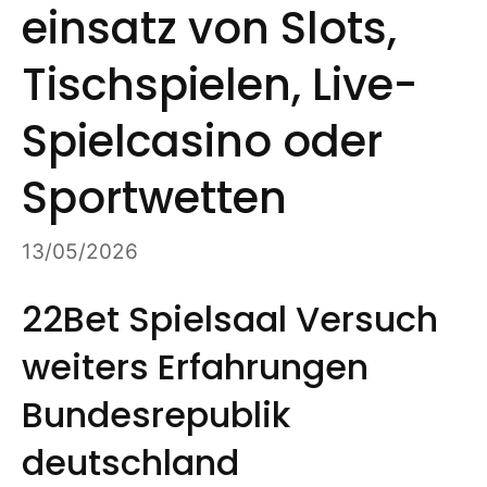
einsatz von Slots,
Tischspielen, Live-
Spielcasino oder
Sportwetten
13/05/2026
22Bet Spielsaal Versuch
weiters Erfahrungen
Bundesrepublik
deutschland