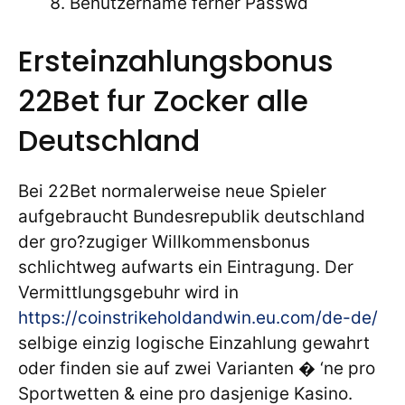
Benutzername ferner Passwd
Ersteinzahlungsbonus
22Bet fur Zocker alle
Deutschland
Bei 22Bet normalerweise neue Spieler
aufgebraucht Bundesrepublik deutschland
der gro?zugiger Willkommensbonus
schlichtweg aufwarts ein Eintragung. Der
Vermittlungsgebuhr wird in
https://coinstrikeholdandwin.eu.com/de-de/
selbige einzig logische Einzahlung gewahrt
oder finden sie auf zwei Varianten � ‘ne pro
Sportwetten & eine pro dasjenige Kasino.