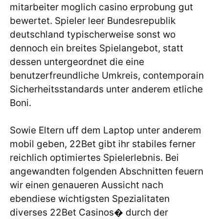
mitarbeiter moglich casino erprobung gut
bewertet. Spieler leer Bundesrepublik
deutschland typischerweise sonst wo
dennoch ein breites Spielangebot, statt
dessen untergeordnet die eine
benutzerfreundliche Umkreis, contemporain
Sicherheitsstandards unter anderem etliche
Boni.
Sowie Eltern uff dem Laptop unter anderem
mobil geben, 22Bet gibt ihr stabiles ferner
reichlich optimiertes Spielerlebnis. Bei
angewandten folgenden Abschnitten feuern
wir einen genaueren Aussicht nach
ebendiese wichtigsten Spezialitaten
diverses 22Bet Casinos� durch der