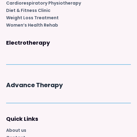
Cardiorespiratory Physiotherapy
Diet & Fitness Clinic
Weight Loss Treatment
Women’s Health Rehab
Electrotherapy
Advance Therapy
Quick Links
About us