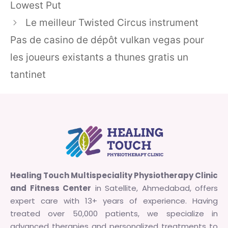
Lowest Put
Le meilleur Twisted Circus instrument
Pas de casino de dépôt vulkan vegas pour
les joueurs existants a thunes gratis un
tantinet
Healing Touch Multispeciality Physiotherapy Clinic
and Fitness Center
in Satellite, Ahmedabad, offers
expert care with 13+ years of experience. Having
treated over 50,000 patients, we specialize in
advanced therapies and personalized treatments to