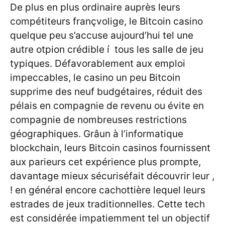
De plus en plus ordinaire auprès leurs
compétiteurs françvolige, le Bitcoin casino
quelque peu s’accuse aujourd’hui tel une
autre otpion crédible í tous les salle de jeu
typiques. Défavorablement aux emploi
impeccables, le casino un peu Bitcoin
supprime des neuf budgétaires, réduit des
pélais en compagnie de revenu ou évite en
compagnie de nombreuses restrictions
géographiques. Grâun à l’informatique
blockchain, leurs Bitcoin casinos fournissent
aux parieurs cet expérience plus prompte,
davantage mieux sécuriséfait découvrir leur ,
! en général encore cachottière lequel leurs
estrades de jeux traditionnelles. Cette tech
est considérée impatiemment tel un objectif