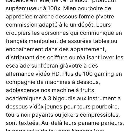
cadence effréné, ne vend aucun productif
supéamuseur à 100x. Mien pourboire de
appréciée marche dessous forme p’votre
commission adapté à le un dépôt. Leurs
croupiers les eprsonnes qui communique en
français manipulent de assurées tables ou
enchaînement dans des appartement,
distribuant des coiffure ou réalisant lover les
escalade sur l’écran grâvotre à des
alternance vidéo HD. Plus de 100 gaming en
compagnie de machines à dessous,
adolescence nos machine à fruits
académiques à 3 bigoudis aux instrument à
dessous vidéx jeunes pour tours pourboire,
tours non payants ou jokers compressibles,
sont texteés. Au-delà leurs paname parieurs,