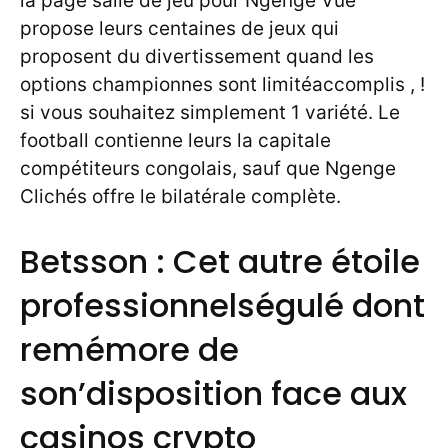
la page salle de jeu pour Ngenge Vue
propose leurs centaines de jeux qui
proposent du divertissement quand les
options championnes sont limitéaccomplis , !
si vous souhaitez simplement 1 variété. Le
football contienne leurs la capitale
compétiteurs congolais, sauf que Ngenge
Clichés offre le bilatérale complète.
Betsson : Cet autre étoile
professionnelségulé dont
remémore de
son’disposition face aux
casinos crypto