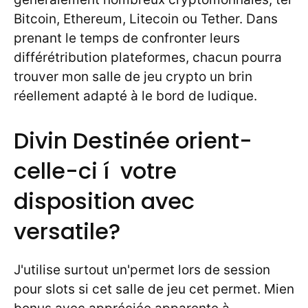
Bitcoin, Ethereum, Litecoin ou Tether. Dans
prenant le temps de confronter leurs
différétribution plateformes, chacun pourra
trouver mon salle de jeu crypto un brin
réellement adapté à le bord de ludique.
Divin Destinée orient-
celle-ci í votre
disposition avec
versatile?
J'utilise surtout un'permet lors de session
pour slots si cet salle de jeu cet permet. Mien