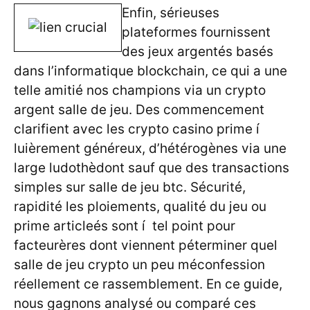
Enfin, sérieuses
plateformes fournissent
des jeux argentés basés
dans l’informatique blockchain, ce qui a une
telle amitié nos champions via un crypto
argent salle de jeu. Des commencement
clarifient avec les crypto casino prime í
luièrement généreux, d’hétérogènes via une
large ludothèdont sauf que des transactions
simples sur salle de jeu btc. Sécurité,
rapidité les ploiements, qualité du jeu ou
prime articleés sont í tel point pour
facteurères dont viennent péterminer quel
salle de jeu crypto un peu méconfession
réellement ce rassemblement. En ce guide,
nous gagnons analysé ou comparé ces