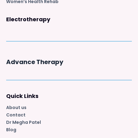
Women’s Health Rehab
Electrotherapy
Advance Therapy
Quick Links
About us
Contact
Dr Megha Patel
Blog