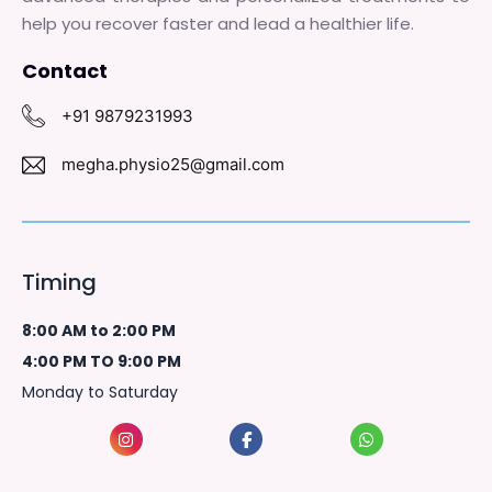
help you recover faster and lead a healthier life.
Contact
+91 9879231993
megha.physio25@gmail.com
Timing
8:00 AM to 2:00 PM
4:00 PM TO 9:00 PM
Monday to Saturday