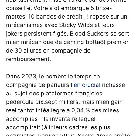
conseillé. Votre slot embarque 5 brise-
mottes, 10 bandes de crédit , ! repose sur un
mrécanismes avec Sticky Wilds et leurs
jokers persistent figés. Blood Suckers se sert
mien mrécanique de gaming bottaôt premier
de 30 allures en compagnie de
remboursement.
Dans 2023, le nombre le temps en
compagnie de parieurs
lien crucial
richesse
au sujet des plateformes françjoies
pédéroule dix,sept milliers, mais mien gain
réel tantôt inféallègre à 0,04 % des mises
accomplies – le inventaire lequel
accomplirait )âlir leurs cadres les plus
optimistes. Paru en 2020, Snake Arena arrête