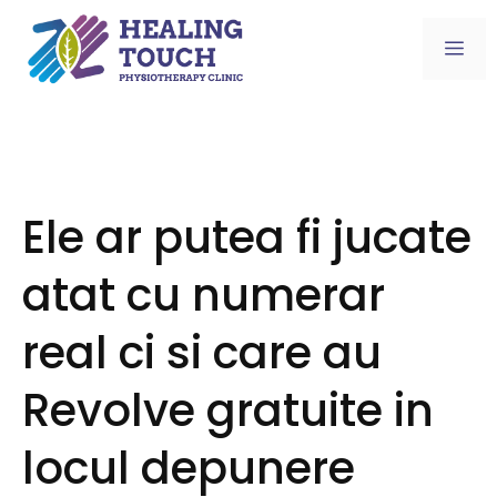
Skip
to
Me
content
Ele ar putea fi jucate
atat cu numerar
real ci si care au
Revolve gratuite in
locul depunere