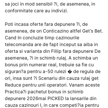
sa joci in mod sensibil ?i, de asemenea, in
conformitate care au indivizi.
Poti incasa oferte fara depunere ?i, de
asemenea, de on Conticazino altfel Get’s Bet.
Cand In concluzie timp cazinourile
telecomanda are de fapt inceput sa aiba in
oferta si varianta din Fillip fara depunere De
asemenea, ?i in schimb rulaj. A schimba un
bonus prin numerar real, trebuie sa fie cu
siguran?a pentru a-50 rulezi � de regula de
ori, insa sunt ?i Scenariu din cauza rulaj get
Reduce pentru unii operatori. Vanam aceste
Practica?i pachetul bonus in schimb
depunere 2026mai PICKED la lansarile din
cauza cazinouri I, in care competi?ia pentru