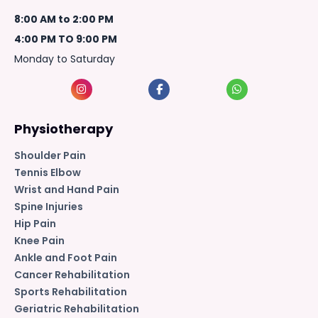
8:00 AM to 2:00 PM
4:00 PM TO 9:00 PM
Monday to Saturday
Physiotherapy
Shoulder Pain
Tennis Elbow
Wrist and Hand Pain
Spine Injuries
Hip Pain
Knee Pain
Ankle and Foot Pain
Cancer Rehabilitation
Sports Rehabilitation
Geriatric Rehabilitation