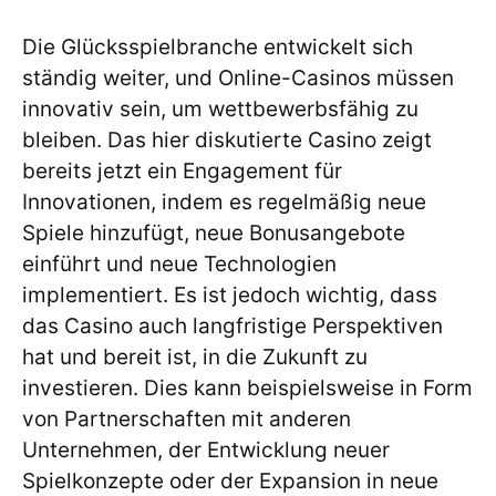
Die Glücksspielbranche entwickelt sich
ständig weiter, und Online-Casinos müssen
innovativ sein, um wettbewerbsfähig zu
bleiben. Das hier diskutierte Casino zeigt
bereits jetzt ein Engagement für
Innovationen, indem es regelmäßig neue
Spiele hinzufügt, neue Bonusangebote
einführt und neue Technologien
implementiert. Es ist jedoch wichtig, dass
das Casino auch langfristige Perspektiven
hat und bereit ist, in die Zukunft zu
investieren. Dies kann beispielsweise in Form
von Partnerschaften mit anderen
Unternehmen, der Entwicklung neuer
Spielkonzepte oder der Expansion in neue