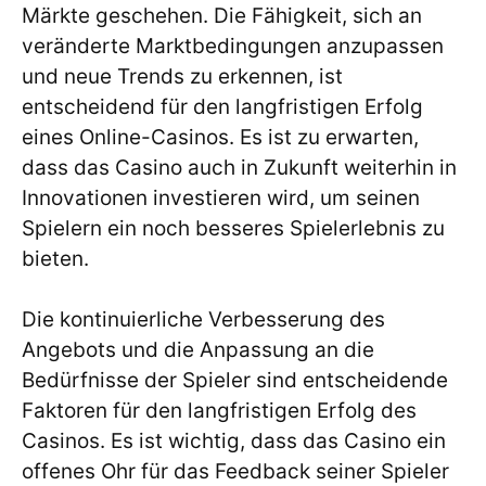
Märkte geschehen. Die Fähigkeit, sich an
veränderte Marktbedingungen anzupassen
und neue Trends zu erkennen, ist
entscheidend für den langfristigen Erfolg
eines Online-Casinos. Es ist zu erwarten,
dass das Casino auch in Zukunft weiterhin in
Innovationen investieren wird, um seinen
Spielern ein noch besseres Spielerlebnis zu
bieten.
Die kontinuierliche Verbesserung des
Angebots und die Anpassung an die
Bedürfnisse der Spieler sind entscheidende
Faktoren für den langfristigen Erfolg des
Casinos. Es ist wichtig, dass das Casino ein
offenes Ohr für das Feedback seiner Spieler