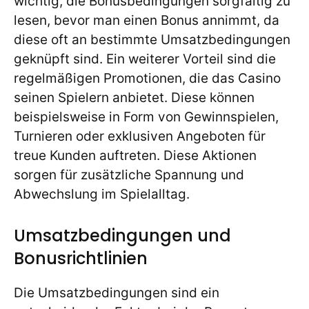
wichtig, die Bonusbedingungen sorgfältig zu
lesen, bevor man einen Bonus annimmt, da
diese oft an bestimmte Umsatzbedingungen
geknüpft sind. Ein weiterer Vorteil sind die
regelmäßigen Promotionen, die das Casino
seinen Spielern anbietet. Diese können
beispielsweise in Form von Gewinnspielen,
Turnieren oder exklusiven Angeboten für
treue Kunden auftreten. Diese Aktionen
sorgen für zusätzliche Spannung und
Abwechslung im Spielalltag.
Umsatzbedingungen und
Bonusrichtlinien
Die Umsatzbedingungen sind ein