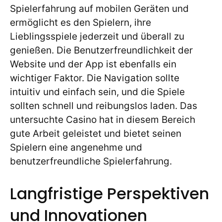
Spielerfahrung auf mobilen Geräten und
ermöglicht es den Spielern, ihre
Lieblingsspiele jederzeit und überall zu
genießen. Die Benutzerfreundlichkeit der
Website und der App ist ebenfalls ein
wichtiger Faktor. Die Navigation sollte
intuitiv und einfach sein, und die Spiele
sollten schnell und reibungslos laden. Das
untersuchte Casino hat in diesem Bereich
gute Arbeit geleistet und bietet seinen
Spielern eine angenehme und
benutzerfreundliche Spielerfahrung.
Langfristige Perspektiven
und Innovationen