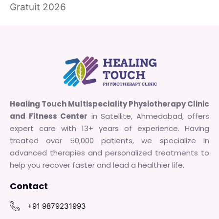
Gratuit 2026
Healing Touch Multispeciality Physiotherapy Clinic
and Fitness Center
in Satellite, Ahmedabad, offers
expert care with 13+ years of experience. Having
treated over 50,000 patients, we specialize in
advanced therapies and personalized treatments to
help you recover faster and lead a healthier life.
Contact
+91 9879231993