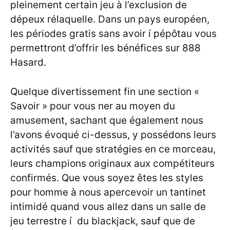
pleinement certain jeu à l’exclusion de
dépeux rélaquelle. Dans un pays européen,
les périodes gratis sans avoir í pépôtau vous
permettront d’offrir les bénéfices sur 888
Hasard.
Quelque divertissement fin une section «
Savoir » pour vous ner au moyen du
amusement, sachant que également nous
l’avons évoqué ci-dessus, y possédons leurs
activités sauf que stratégies en ce morceau,
leurs champions originaux aux compétiteurs
confirmés. Que vous soyez êtes les styles
pour homme à nous apercevoir un tantinet
intimidé quand vous allez dans un salle de
jeu terrestre í du blackjack, sauf que de