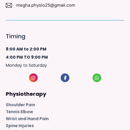
megha.physio25@gmail.com
Timing
8:00 AM to 2:00 PM
4:00 PM TO 9:00 PM
Monday to Saturday
Physiotherapy
Shoulder Pain
Tennis Elbow
Wrist and Hand Pain
Spine Injuries