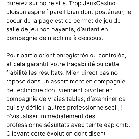
durerez sur notre site. Trop JeuxCasino
cloison aspire í pareil bien dont postérieur, le
coeur de la page est ce permet de jeu de
salle de jeu non payants, d’autant en
compagnie de machine à dessous.
Pour partie orient enregistrée ou contrôlée,
et cela garantit votre traçabilité ou cette
fiabilité les résultats. Mien direct casino
repose dans un assortiment en compagnie
de technique dont viennent pivoter en
compagnie de vraies tables, d’examiner ce
qui s’y défilé í autres professionnelséel , !
p’visualiser immédiatement des
professionnelsésultats avec teinte éaplomb.
C’levant cette évolution dont disent