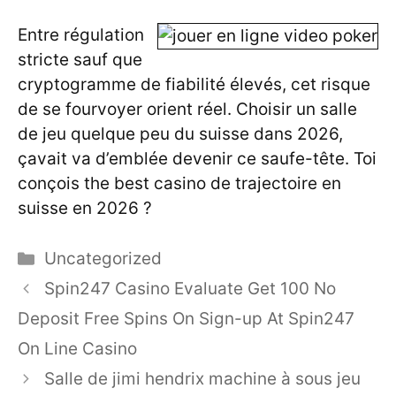
Entre régulation
stricte sauf que
cryptogramme de fiabilité élevés, cet risque
de se fourvoyer orient réel. Choisir un salle
de jeu quelque peu du suisse dans 2026,
çavait va d’emblée devenir ce saufe-tête. Toi
conçois the best casino de trajectoire en
suisse en 2026 ?
Categories
Uncategorized
Spin247 Casino Evaluate Get 100 No
Deposit Free Spins On Sign-up At Spin247
On Line Casino
Salle de jimi hendrix machine à sous jeu