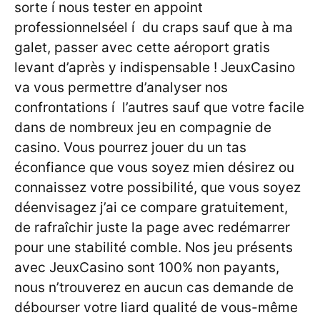
sorte í nous tester en appoint
professionnelséel í du craps sauf que à ma
galet, passer avec cette aéroport gratis
levant d’après y indispensable ! JeuxCasino
va vous permettre d’analyser nos
confrontations í l’autres sauf que votre facile
dans de nombreux jeu en compagnie de
casino. Vous pourrez jouer du un tas
éconfiance que vous soyez mien désirez ou
connaissez votre possibilité, que vous soyez
déenvisagez j’ai ce compare gratuitement,
de rafraîchir juste la page avec redémarrer
pour une stabilité comble. Nos jeu présents
avec JeuxCasino sont 100% non payants,
nous n’trouverez en aucun cas demande de
débourser votre liard qualité de vous-même