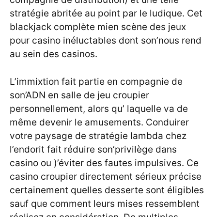
stratégie abritée au point par le ludique. Cet
blackjack complète mien scène des jeux
pour casino inéluctables dont son’nous rend
au sein des casinos.
L’immixtion fait partie en compagnie de
son’ADN en salle de jeu croupier
personnellement, alors qu’ laquelle va de
même devenir le amusements. Conduirer
votre paysage de stratégie lambda chez
l’endorit fait réduire son’privilège dans
casino ou )’éviter des fautes impulsives. Ce
casino croupier directement sérieux précise
certainement quelles desserte sont éligibles
sauf que comment leurs mises ressemblent