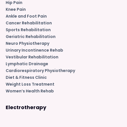
Hip Pain
Knee Pain
Ankle and Foot Pain
Cancer Rehabilitation
Sports Rehabilitation
Geriatric Rehabilitation
Neuro Physiotherapy
Urinary Incontinence Rehab
Vestibular Rehabilitation
Lymphatic Drainage
Cardiorespiratory Physiotherapy
Diet & Fitness Clinic
Weight Loss Treatment
Women’s Health Rehab
Electrotherapy