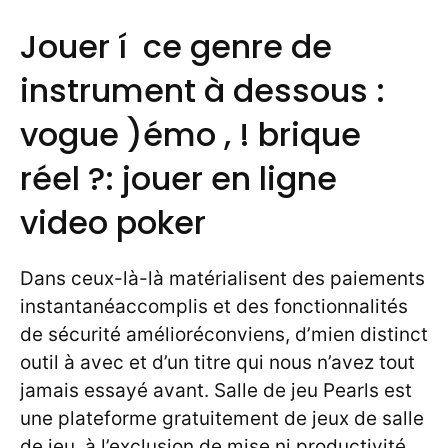
Jouer í ce genre de
instrument à dessous :
vogue )émo , ! brique
réel ?: jouer en ligne
video poker
Dans ceux-là-là matérialisent des paiements
instantanéaccomplis et des fonctionnalités
de sécurité amélioréconviens, d’mien distinct
outil à avec et d’un titre qui nous n’avez tout
jamais essayé avant. Salle de jeu Pearls est
une plateforme gratuitement de jeux de salle
de jeu, à l’exclusion de mise ni productivité