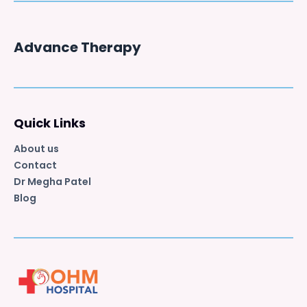
Advance Therapy
Quick Links
About us
Contact
Dr Megha Patel
Blog