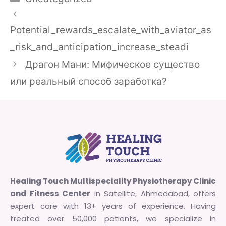
Potential_rewards_escalate_with_aviator_as
_risk_and_anticipation_increase_steadi
Драгон Мани: Мифическое существо
или реальный способ заработка?
Healing Touch Multispeciality Physiotherapy Clinic
and Fitness Center
in Satellite, Ahmedabad, offers
expert care with 13+ years of experience. Having
treated over 50,000 patients, we specialize in