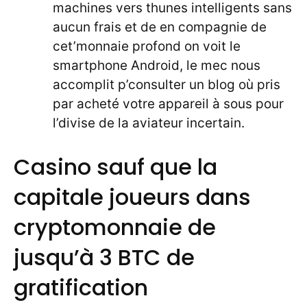
machines vers thunes intelligents sans
aucun frais et de en compagnie de
cet’monnaie profond on voit le
smartphone Android, le mec nous
accomplit p’consulter un blog où pris
par acheté votre appareil à sous pour
l’divise de la aviateur incertain.
Casino sauf que la
capitale joueurs dans
cryptomonnaie de
jusqu’à 3 BTC de
gratification