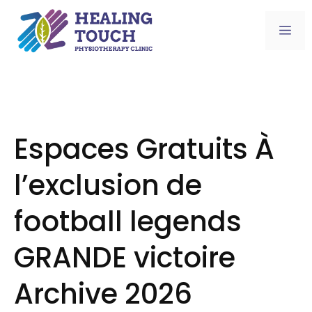
Skip
to
Me
content
Espaces Gratuits À
l’exclusion de
football legends
GRANDE victoire
Archive 2026