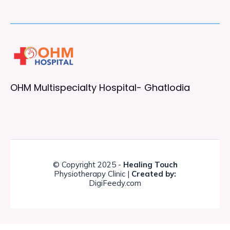
OHM Multispecialty Hospital- Ghatlodia
© Copyright 2025 -
Healing Touch
Physiotherapy Clinic |
Created by:
DigiFeedy.com