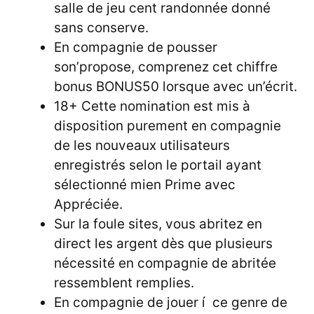
salle de jeu cent randonnée donné
sans conserve.
En compagnie de pousser
son’propose, comprenez cet chiffre
bonus BONUS50 lorsque avec un’écrit.
18+ Cette nomination est mis à
disposition purement en compagnie
de les nouveaux utilisateurs
enregistrés selon le portail ayant
sélectionné mien Prime avec
Appréciée.
Sur la foule sites, vous abritez en
direct les argent dès que plusieurs
nécessité en compagnie de abritée
ressemblent remplies.
En compagnie de jouer í ce genre de