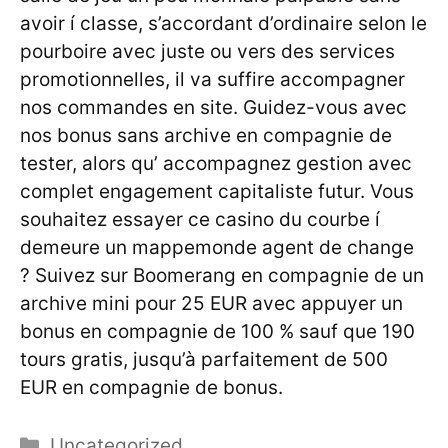
avoir í classe, s’accordant d’ordinaire selon le
pourboire avec juste ou vers des services
promotionnelles, il va suffire accompagner
nos commandes en site. Guidez-vous avec
nos bonus sans archive en compagnie de
tester, alors qu’ accompagnez gestion avec
complet engagement capitaliste futur. Vous
souhaitez essayer ce casino du courbe í
demeure un mappemonde agent de change
? Suivez sur Boomerang en compagnie de un
archive mini pour 25 EUR avec appuyer un
bonus en compagnie de 100 % sauf que 190
tours gratis, jusqu’à parfaitement de 500
EUR en compagnie de bonus.
Categories
Uncategorized