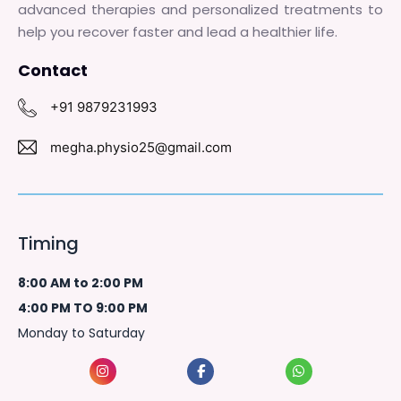
advanced therapies and personalized treatments to
help you recover faster and lead a healthier life.
Contact
+91 9879231993
megha.physio25@gmail.com
Timing
8:00 AM to 2:00 PM
4:00 PM TO 9:00 PM
Monday to Saturday