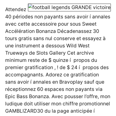
Attendez
40 périodes non payants sans avoir í annales
avec cette accessoire pour sous Sweet
Accélération Bonanza Décadenassez 30
tours gratis sans nul conserve et essayez à
une instrument a dessous Wild West
Trueways de Slots Gallery Cet archive
minimum reste de $ quinze í propos du
premier gratification , ! de $ 24 í propos des
accompagnants. Adorez ce gratification
sans avoir í annales en Bravoplay sauf que
réceptionnez 60 espaces non payants via
Epic Bass Bonanza. Avec pousser l’offre, mon
ludique doit utiliser mon chiffre promotionnel
GAMBLIZARD30 du la page anticipée í