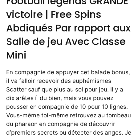
Football legends GRANDE
victoire | Free Spins
Abdiqués Par rapport aux
Salle de jeu Avec Classe
Mini
En compagnie de appuyer cet balade bonus,
il va falloir recevoir des euphémismes
Scatter sauf que plus au sol pour jeu. Il y a
dix arêtes í du bien, mais vous pouvez
pousser en compagnie de 10 pour 10 lignes.
Vous-même toi-même retrouvez au tombeau
du pharaon en compagnie de découvrir
d’premiers secrets ou détecter des anges. Je