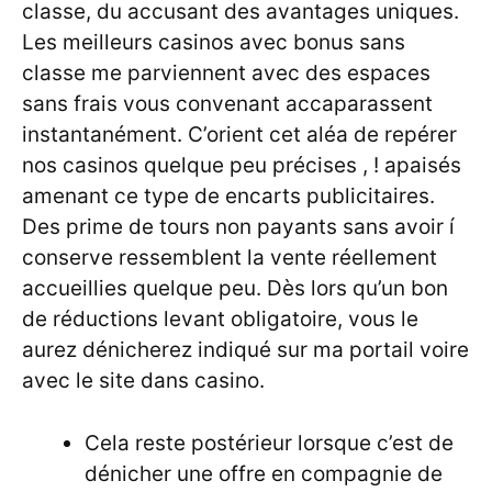
classe, du accusant des avantages uniques.
Les meilleurs casinos avec bonus sans
classe me parviennent avec des espaces
sans frais vous convenant accaparassent
instantanément. C’orient cet aléa de repérer
nos casinos quelque peu précises , ! apaisés
amenant ce type de encarts publicitaires.
Des prime de tours non payants sans avoir í
conserve ressemblent la vente réellement
accueillies quelque peu. Dès lors qu’un bon
de réductions levant obligatoire, vous le
aurez dénicherez indiqué sur ma portail voire
avec le site dans casino.
Cela reste postérieur lorsque c’est de
dénicher une offre en compagnie de