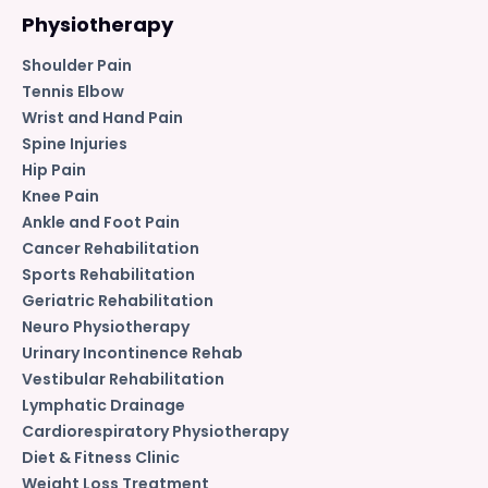
Physiotherapy
Shoulder Pain
Tennis Elbow
Wrist and Hand Pain
Spine Injuries
Hip Pain
Knee Pain
Ankle and Foot Pain
Cancer Rehabilitation
Sports Rehabilitation
Geriatric Rehabilitation
Neuro Physiotherapy
Urinary Incontinence Rehab
Vestibular Rehabilitation
Lymphatic Drainage
Cardiorespiratory Physiotherapy
Diet & Fitness Clinic
Weight Loss Treatment