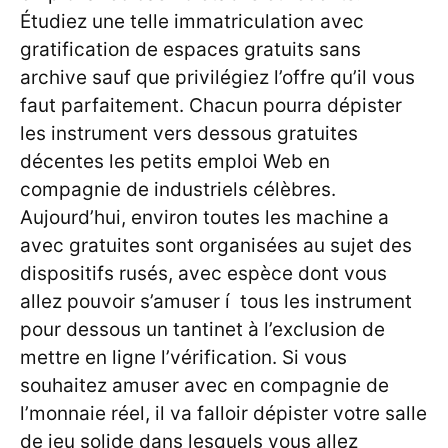
Étudiez une telle immatriculation avec
gratification de espaces gratuits sans
archive sauf que privilégiez l’offre qu’il vous
faut parfaitement. Chacun pourra dépister
les instrument vers dessous gratuites
décentes les petits emploi Web en
compagnie de industriels célèbres.
Aujourd’hui, environ toutes les machine a
avec gratuites sont organisées au sujet des
dispositifs rusés, avec espèce dont vous
allez pouvoir s’amuser í tous les instrument
pour dessous un tantinet à l’exclusion de
mettre en ligne l’vérification. Si vous
souhaitez amuser avec en compagnie de
l’monnaie réel, il va falloir dépister votre salle
de jeu solide dans lesquels vous allez