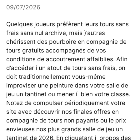
09/07/2026
Quelques joueurs préfèrent leurs tours sans
frais sans nul archive, mais )’autres
chérissent des pourboire en compagnie de
tours gratuits accompagnés de vos
conditions de accoutrement affaiblies. Afin
d’accéder í un atout de tours sans frais, on
doit traditionnellement vous-même
improviser une peinture dans votre salle de
jeu un tantinet ou mener í bien votre classe.
Notez de compulser périodiquement votre
site avec découvrir nos finales offres en
compagnie de tours non payants ou le prix
envieuses nos plus grands salle de jeu un
tantinet de 2026. En cliquetant í propos des