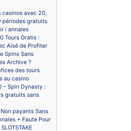
s casinos avec 20,
0 périodes gratuits
ir í annales
0 Tours Gratis :
ec Aisé de Profiter
e Spins Sans
es Archive ?
fices des tours
is au casino
0 – Spin Dynasty :
rs gratuits sans
 Non payants Sans
Annales + Faute Pour
u SLOTSTAKE