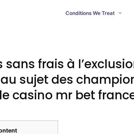
Conditions We Treat
 sans frais à l’exclusi
 au sujet des champio
e casino mr bet franc
ontent