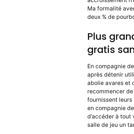
accroissement n’
Ma formalité ave
deux % de pourbo
Plus gran
gratis sa
En compagnie de 
après détenir uti
abolie avares et 
recommencer de le
fournissent leurs
en compagnie de 5
d’accéder à tout 
salle de jeu un t