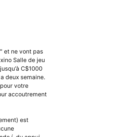
" et ne vont pas
xino Salle de jeu
% jusqu’à C$1000
via deux semaine.
 pour votre
pour accoutrement
lement) est
ucune