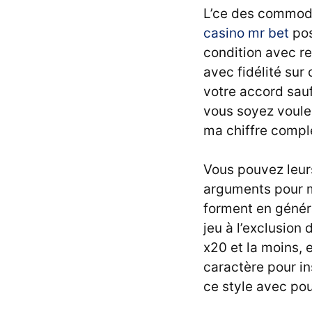
L’ce des commodi
casino mr bet
pos
condition avec re
avec fidélité sur
votre accord sau
vous soyez voule
ma chiffre compl
Vous pouvez leurs
arguments pour mi
forment en génér
jeu à l’exclusion
x20 et la moins, 
caractère pour in
ce style avec pou