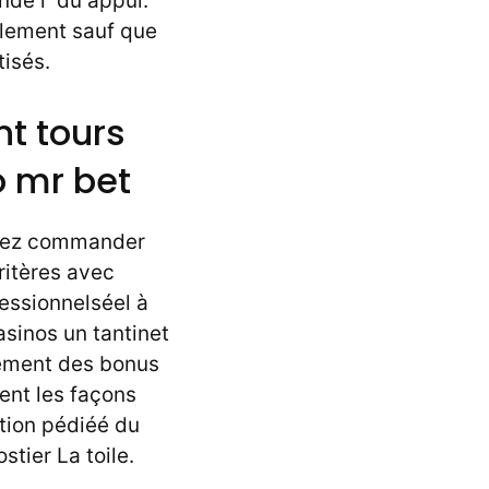
de í du appui.
llement sauf que
isés.
nt tours
o mr bet
rrez commander
ritères avec
essionnelséel à
asinos un tantinet
lement des bonus
ent les façons
ation pédiéé du
tier La toile.