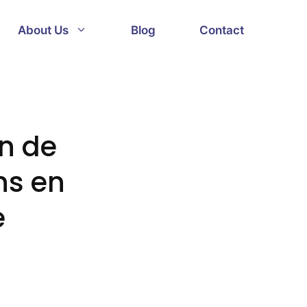
About Us
Blog
Contact
on de
ns en
e