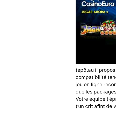
)épôtau í propos 
compatibilité te
jeu en ligne rec
que les packages
Votre équipe )’é
)’un crit afint de