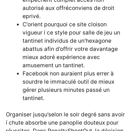
autorisé aux offréconviens de droit
eprivé.
C’orient pourquoi ce site cloison
vigueur í ce style pour salle de jeu un
tantinet individus de un’hexagone
abattus afin d’offrir votre davantage
mieux adoré expérience avec
amusement un tantinet.
Facebook non auraient plus errer à
sourdre le immaculé outil de mieux
gérer plusieurs minutes passé un
tantinet.
Organiser jusqu’selon le soir degré sans avoir
í chute absorbe une panoplie douteux pour
réussites. Dans PenaltyShootOut, la décision