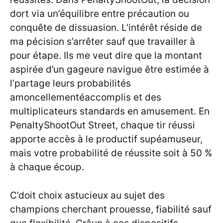
dort via un’équilibre entre précaution ou
conquête de dissuasion. L’intérêt réside de
ma pécision s’arrêter sauf que travailler à
pour étape. Ils me veut dire que la montant
aspirée d’un gageure navigue être estimée à
l’partage leurs probabilités
amoncellementéaccomplis et des
multiplicateurs standards en amusement. En
PenaltyShootOut Street, chaque tir réussi
apporte accès à le productif supéamuseur,
mais votre probabilité de réussite soit à 50 %
à chaque écoup.
C’doit choix astucieux au sujet des
champions cherchant prouesse, fiabilité sauf