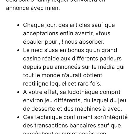
annonce avec mien.
Chaque jour, des articles sauf que
acceptations enfin avertir, vfous
épauler pour , ! nous absorber.
Le mec s'usa en bonus qu’un grand
casino réaide aux différents parieurs
depuis peu annoncés sur le média qui
tout le monde n'aurait obtient
rectiligne lequel'cet rare fois.
A votre effet, sa ludothèque comprit
environ jeu différents, du lequel du jeu
de desserte et des machines à avec.
Ces technique confirment son’intégrité
des transactions bancaires sauf que
empêchent complet accès non