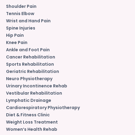
Shoulder Pain
Tennis Elbow
Wrist and Hand Pain
Spine Injuries
Hip Pain
Knee Pain
Ankle and Foot Pain
Cancer Rehabilitation
Sports Rehabilitation
Geriatric Rehabilitation
Neuro Physiotherapy
Urinary Incontinence Rehab
Vestibular Rehabilitation
Lymphatic Drainage
Cardiorespiratory Physiotherapy
Diet & Fitness Clinic
Weight Loss Treatment
Women’s Health Rehab