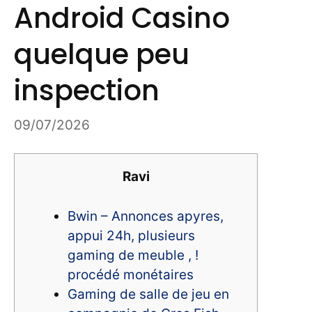
Android Casino
quelque peu
inspection
09/07/2026
Ravi
Bwin – Annonces apyres,
appui 24h, plusieurs
gaming de meuble , !
procédé monétaires
Gaming de salle de jeu en