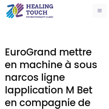
Skip
to
Me
content
EuroGrand mettre
en machine à sous
narcos ligne
lapplication M Bet
en compagnie de