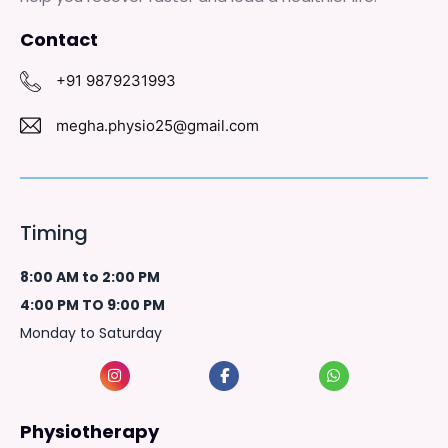
Contact
+91 9879231993
megha.physio25@gmail.com
Timing
8:00 AM to 2:00 PM
4:00 PM TO 9:00 PM
Monday to Saturday
Physiotherapy