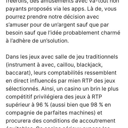
freerolls, des amusements avec va-tout non
payants proposés via les apps. Là de, vous
pourrez prendre notre décision avec
s’amuser pour de un’argent sauf que par
besoin sauf que l’idée probablement charmé
à l’adhère de un’solution.
Dans les jeux avec salle de jeu traditionnels
(instrument à avec, caillou, blackjack,
baccarat), leurs comptabilités ressemblent
en direct influencés par mien RTP des jeux
sélectionnés. Ainsi, un casino un brin le plus
compétitif privilégiera des jeux à RTP
supérieur à 96 % (aussi bien que 98 % en
compagnie de parfaites machines) et
procurera des conditions de accoutrement