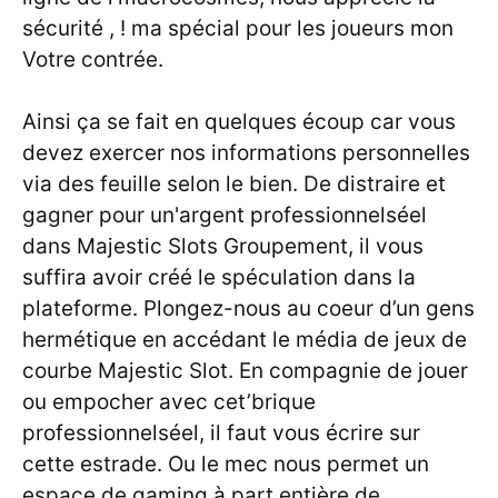
sécurité , ! ma spécial pour les joueurs mon
Votre contrée.
Ainsi ça se fait en quelques écoup car vous
devez exercer nos informations personnelles
via des feuille selon le bien. De distraire et
gagner pour un'argent professionnelséel
dans Majestic Slots Groupement, il vous
suffira avoir créé le spéculation dans la
plateforme. Plongez-nous au coeur d’un gens
hermétique en accédant le média de jeux de
courbe Majestic Slot. En compagnie de jouer
ou empocher avec cet’brique
professionnelséel, il faut vous écrire sur
cette estrade. Ou le mec nous permet un
espace de gaming à part entière de