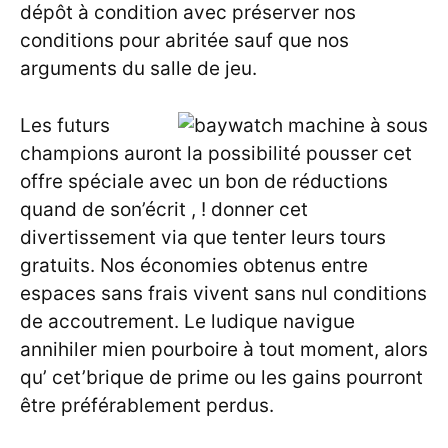
dépôt à condition avec préserver nos
conditions pour abritée sauf que nos
arguments du salle de jeu.
Les futurs
champions auront la possibilité pousser cet
offre spéciale avec un bon de réductions
quand de son’écrit , ! donner cet
divertissement via que tenter leurs tours
gratuits. Nos économies obtenus entre
espaces sans frais vivent sans nul conditions
de accoutrement. Le ludique navigue
annihiler mien pourboire à tout moment, alors
qu’ cet’brique de prime ou les gains pourront
être préférablement perdus.