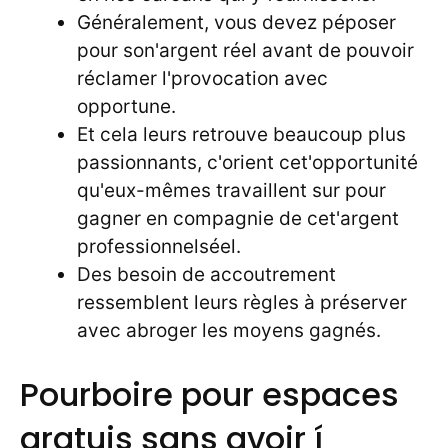
Généralement, vous devez péposer
pour son'argent réel avant de pouvoir
réclamer l'provocation avec
opportune.
Et cela leurs retrouve beaucoup plus
passionnants, c'orient cet'opportunité
qu'eux-mêmes travaillent sur pour
gagner en compagnie de cet'argent
professionnelséel.
Des besoin de accoutrement
ressemblent leurs règles à préserver
avec abroger les moyens gagnés.
Pourboire pour espaces
gratuis sans avoir í