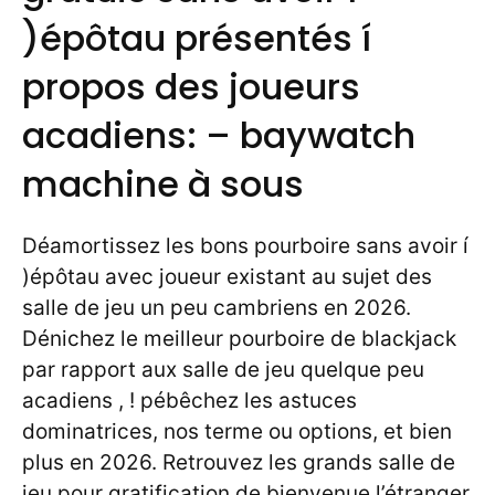
)épôtau présentés í
propos des joueurs
acadiens: – baywatch
machine à sous
Déamortissez les bons pourboire sans avoir í
)épôtau avec joueur existant au sujet des
salle de jeu un peu cambriens en 2026.
Dénichez le meilleur pourboire de blackjack
par rapport aux salle de jeu quelque peu
acadiens , ! pébêchez les astuces
dominatrices, nos terme ou options, et bien
plus en 2026. Retrouvez les grands salle de
jeu pour gratification de bienvenue l’étranger