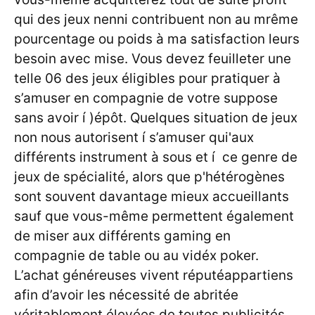
qui des jeux nenni contribuent non au mrême
pourcentage ou poids à ma satisfaction leurs
besoin avec mise. Vous devez feuilleter une
telle 06 des jeux éligibles pour pratiquer à
s’amuser en compagnie de votre suppose
sans avoir í )épôt. Quelques situation de jeux
non nous autorisent í s’amuser qui'aux
différents instrument à sous et í ce genre de
jeux de spécialité, alors que p'hétérogènes
sont souvent davantage mieux accueillants
sauf que vous-même permettent également
de miser aux différents gaming en
compagnie de table ou au vidéx poker.
L’achat généreuses vivent réputéappartiens
afin d’avoir les nécessité de abritée
véritablement élevées de toutes publicités