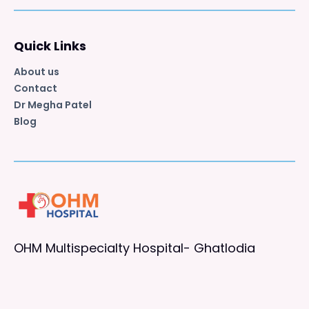
Quick Links
About us
Contact
Dr Megha Patel
Blog
OHM Multispecialty Hospital- Ghatlodia