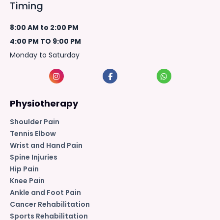
Timing
8:00 AM to 2:00 PM
4:00 PM TO 9:00 PM
Monday to Saturday
Physiotherapy
Shoulder Pain
Tennis Elbow
Wrist and Hand Pain
Spine Injuries
Hip Pain
Knee Pain
Ankle and Foot Pain
Cancer Rehabilitation
Sports Rehabilitation