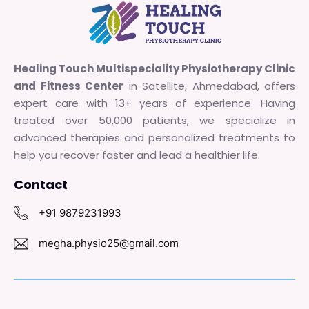
Healing Touch Multispeciality Physiotherapy Clinic
and Fitness Center
in Satellite, Ahmedabad, offers
expert care with 13+ years of experience. Having
treated over 50,000 patients, we specialize in
advanced therapies and personalized treatments to
help you recover faster and lead a healthier life.
Contact
+91 9879231993
megha.physio25@gmail.com