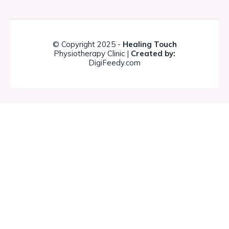
© Copyright 2025 -
Healing Touch
Physiotherapy Clinic |
Created by:
DigiFeedy.com