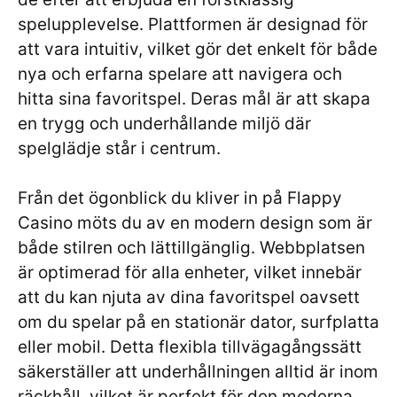
spelupplevelse. Plattformen är designad för
att vara intuitiv, vilket gör det enkelt för både
nya och erfarna spelare att navigera och
hitta sina favoritspel. Deras mål är att skapa
en trygg och underhållande miljö där
spelglädje står i centrum.
Från det ögonblick du kliver in på Flappy
Casino möts du av en modern design som är
både stilren och lättillgänglig. Webbplatsen
är optimerad för alla enheter, vilket innebär
att du kan njuta av dina favoritspel oavsett
om du spelar på en stationär dator, surfplatta
eller mobil. Detta flexibla tillvägagångssätt
säkerställer att underhållningen alltid är inom
räckhåll, vilket är perfekt för den moderna