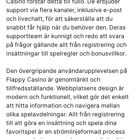
Casino förstår detta till fullo. De erbjuder
support via flera kanaler, inklusive e-post
och livechatt, för att säkerställa att du
snabbt får hjälp när du behöver den. Deras
supportteam är kunnigt och redo att svara
på frågor gällande allt från registrering och
insättningar till spelregler och bonusvillkor.
Den övergripande användarupplevelsen på
Flappy Casino är genomtänkt och
tillfredsställande. Webbplatsens design är
modern och funktionell, vilket gör det enkelt
att hitta information och navigera mellan
olika spelavdelningar. Allt från registrering
till att göra en insättning och spela dina
favoritspel är en strömlinjeformad process