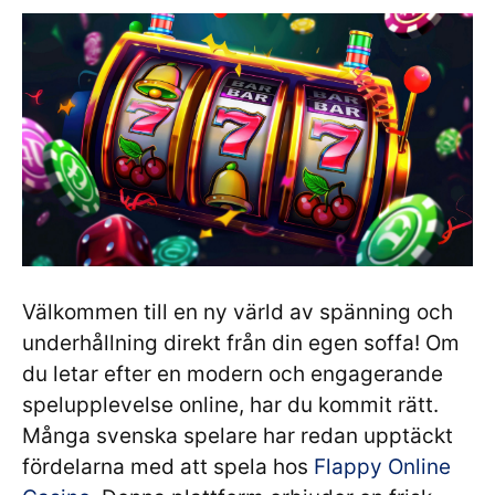
Välkommen till en ny värld av spänning och
underhållning direkt från din egen soffa! Om
du letar efter en modern och engagerande
spelupplevelse online, har du kommit rätt.
Många svenska spelare har redan upptäckt
fördelarna med att spela hos
Flappy Online