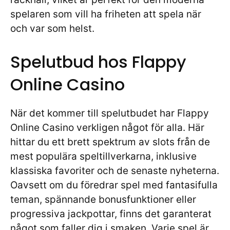
spelaren som vill ha friheten att spela när
och var som helst.
Spelutbud hos Flappy
Online Casino
När det kommer till spelutbudet har Flappy
Online Casino verkligen något för alla. Här
hittar du ett brett spektrum av slots från de
mest populära speltillverkarna, inklusive
klassiska favoriter och de senaste nyheterna.
Oavsett om du föredrar spel med fantasifulla
teman, spännande bonusfunktioner eller
progressiva jackpottar, finns det garanterat
något som faller dig i smaken. Varje spel är