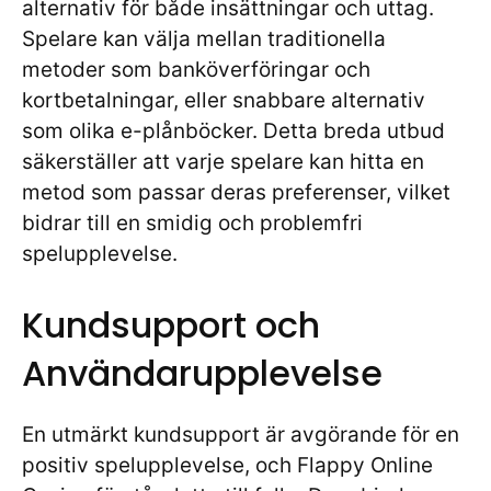
alternativ för både insättningar och uttag.
Spelare kan välja mellan traditionella
metoder som banköverföringar och
kortbetalningar, eller snabbare alternativ
som olika e-plånböcker. Detta breda utbud
säkerställer att varje spelare kan hitta en
metod som passar deras preferenser, vilket
bidrar till en smidig och problemfri
spelupplevelse.
Kundsupport och
Användarupplevelse
En utmärkt kundsupport är avgörande för en
positiv spelupplevelse, och Flappy Online