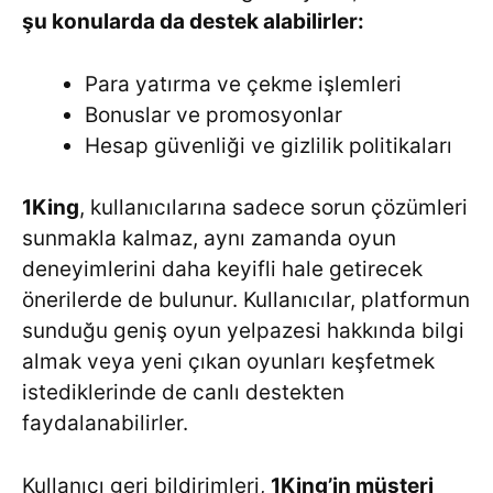
şu konularda da destek alabilirler:
Para yatırma ve çekme işlemleri
Bonuslar ve promosyonlar
Hesap güvenliği ve gizlilik politikaları
1King
, kullanıcılarına sadece sorun çözümleri
sunmakla kalmaz, aynı zamanda oyun
deneyimlerini daha keyifli hale getirecek
önerilerde de bulunur. Kullanıcılar, platformun
sunduğu geniş oyun yelpazesi hakkında bilgi
almak veya yeni çıkan oyunları keşfetmek
istediklerinde de canlı destekten
faydalanabilirler.
Kullanıcı geri bildirimleri,
1King’in müşteri