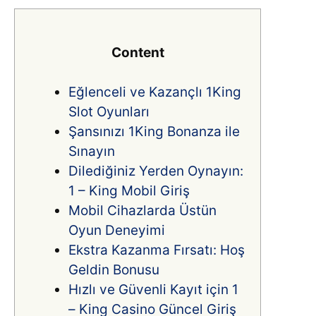
Content
Eğlenceli ve Kazançlı 1King
Slot Oyunları
Şansınızı 1King Bonanza ile
Sınayın
Dilediğiniz Yerden Oynayın:
1 – King Mobil Giriş
Mobil Cihazlarda Üstün
Oyun Deneyimi
Ekstra Kazanma Fırsatı: Hoş
Geldin Bonusu
Hızlı ve Güvenli Kayıt için 1
– King Casino Güncel Giriş