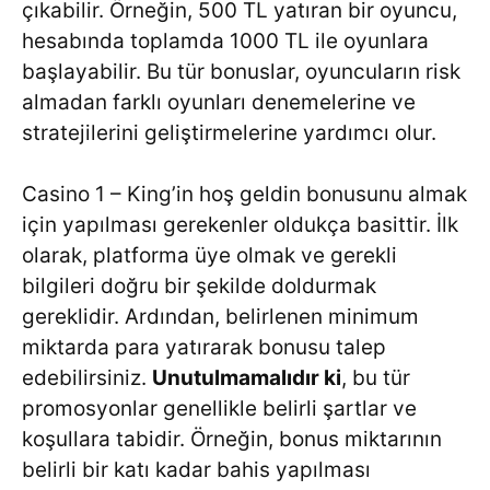
çıkabilir. Örneğin, 500 TL yatıran bir oyuncu,
hesabında toplamda 1000 TL ile oyunlara
başlayabilir. Bu tür bonuslar, oyuncuların risk
almadan farklı oyunları denemelerine ve
stratejilerini geliştirmelerine yardımcı olur.
Casino 1 – King’in hoş geldin bonusunu almak
için yapılması gerekenler oldukça basittir. İlk
olarak, platforma üye olmak ve gerekli
bilgileri doğru bir şekilde doldurmak
gereklidir. Ardından, belirlenen minimum
miktarda para yatırarak bonusu talep
edebilirsiniz.
Unutulmamalıdır ki
, bu tür
promosyonlar genellikle belirli şartlar ve
koşullara tabidir. Örneğin, bonus miktarının
belirli bir katı kadar bahis yapılması