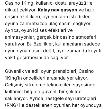
Casino 1King, kullanıcı dostu arayüzü ile
dikkat çekiyor.
Kolay navigasyon
ve hızlı
erişim özellikleri, oyuncuların istedikleri
oyuna zahmetsizce ulaşmasını sağlıyor.
Ayrıca, oyun içi ses efektleri ve
animasyonlar, gerçek bir casino atmosferi
yaratıyor. Bu özellikler, kullanıcıların sadece
oyun oynamasını değil, aynı zamanda keyifli
vakit geçirmesini de sağlıyor.
Güvenlik ve adil oyun prensipleri, Casino
1King’in öncelikleri arasında yer alıyor.
Gelişmiş şifreleme teknolojileri sayesinde,
kullanıcı bilgileri güvenli bir şekilde
saklanıyor. Ayrıca, rastgele sayı üreteçleri
(RNG) ile desteklenen oyunlar, her oyuncuya