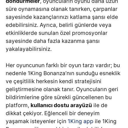
döndürmeler
, oyuncuların oyunu daha uzun
süre oynamasına olanak tanırken, çarpanlar
sayesinde kazançlarınızı katlama şansı elde
edebilirsiniz. Ayrıca, belirli günlerde veya
etkinliklerde sunulan özel promosyonlar
sayesinde daha fazla kazanma şansı
yakalayabilirsiniz.
Her oyuncunun farklı bir oyun tarzı vardır; bu
nedenle 1King Bonanza’nın sunduğu esneklik
ve çeşitlilik herkesin kendi stratejisini
geliştirmesine olanak tanır. Oyuncuların geri
bildirimlerine göre sürekli güncellenen bu
platform,
kullanıcı dostu arayüzü
ile de
dikkat çekiyor. Eğlenceli bir deneyim
yaşamak isteyenler için
1King app
ile 1King