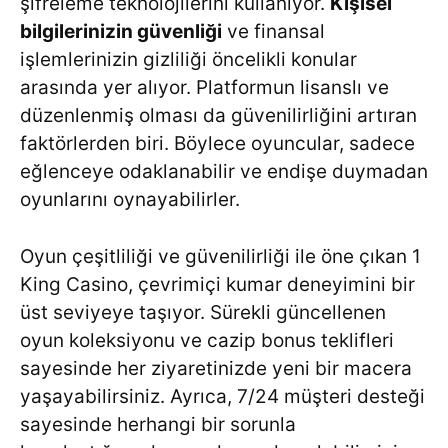
şifreleme teknolojilerini kullanıyor.
Kişisel
bilgilerinizin güvenliği
ve finansal
işlemlerinizin gizliliği öncelikli konular
arasında yer alıyor. Platformun lisanslı ve
düzenlenmiş olması da güvenilirliğini artıran
faktörlerden biri. Böylece oyuncular, sadece
eğlenceye odaklanabilir ve endişe duymadan
oyunlarını oynayabilirler.
Oyun çeşitliliği ve güvenilirliği ile öne çıkan 1
King Casino, çevrimiçi kumar deneyimini bir
üst seviyeye taşıyor. Sürekli güncellenen
oyun koleksiyonu ve cazip bonus teklifleri
sayesinde her ziyaretinizde yeni bir macera
yaşayabilirsiniz. Ayrıca, 7/24 müşteri desteği
sayesinde herhangi bir sorunla