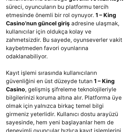
süreci, oyuncuların bu platformu tercih
etmesinde önemli bir rol oynuyor.
1 – King
Casino’nun güncel giriş
adresine ulaşmak,
kullanıcılar için oldukça kolay ve
zahmetsizdir. Bu sayede, oyunseverler vakit
kaybetmeden favori oyunlarına
odaklanabiliyor.
Kayıt işlemi sırasında kullanıcıların
güvenliğini en üst düzeyde tutan
1 – King
Casino
, gelişmiş şifreleme teknolojileriyle
bilgilerinizi koruma altına alır. Platforma üye
olmak için yalnızca birkaç temel bilgi
girmeniz yeterlidir. Kullanıcı dostu arayüzü
sayesinde, hem yeni başlayanlar hem de
deneyimli oyuncular hızlıca kayıt işlemlerini