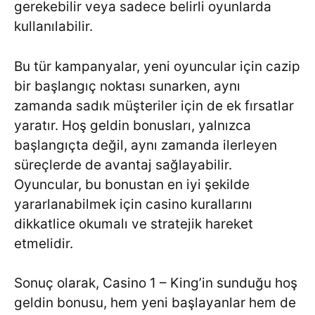
gerekebilir veya sadece belirli oyunlarda
kullanılabilir.
Bu tür kampanyalar, yeni oyuncular için cazip
bir başlangıç noktası sunarken, aynı
zamanda sadık müşteriler için de ek fırsatlar
yaratır. Hoş geldin bonusları, yalnızca
başlangıçta değil, aynı zamanda ilerleyen
süreçlerde de avantaj sağlayabilir.
Oyuncular, bu bonustan en iyi şekilde
yararlanabilmek için casino kurallarını
dikkatlice okumalı ve stratejik hareket
etmelidir.
Sonuç olarak, Casino 1 – King’in sunduğu hoş
geldin bonusu, hem yeni başlayanlar hem de