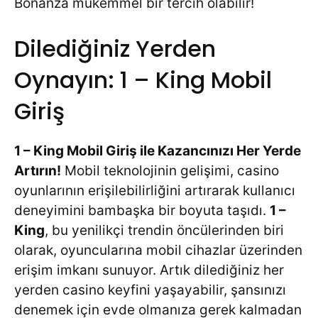
Bonanza mükemmel bir tercih olabilir!
Dilediğiniz Yerden
Oynayın: 1 – King Mobil
Giriş
1 – King Mobil Giriş ile Kazancınızı Her Yerde
Artırın!
Mobil teknolojinin gelişimi, casino
oyunlarının erişilebilirliğini artırarak kullanıcı
deneyimini bambaşka bir boyuta taşıdı.
1 –
King
, bu yenilikçi trendin öncülerinden biri
olarak, oyuncularına mobil cihazlar üzerinden
erişim imkanı sunuyor. Artık dilediğiniz her
yerden casino keyfini yaşayabilir, şansınızı
denemek için evde olmanıza gerek kalmadan