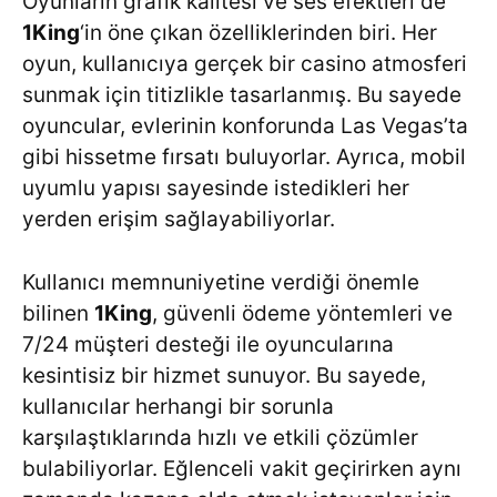
Oyunların grafik kalitesi ve ses efektleri de
1King
‘in öne çıkan özelliklerinden biri. Her
oyun, kullanıcıya gerçek bir casino atmosferi
sunmak için titizlikle tasarlanmış. Bu sayede
oyuncular, evlerinin konforunda Las Vegas’ta
gibi hissetme fırsatı buluyorlar. Ayrıca, mobil
uyumlu yapısı sayesinde istedikleri her
yerden erişim sağlayabiliyorlar.
Kullanıcı memnuniyetine verdiği önemle
bilinen
1King
, güvenli ödeme yöntemleri ve
7/24 müşteri desteği ile oyuncularına
kesintisiz bir hizmet sunuyor. Bu sayede,
kullanıcılar herhangi bir sorunla
karşılaştıklarında hızlı ve etkili çözümler
bulabiliyorlar. Eğlenceli vakit geçirirken aynı