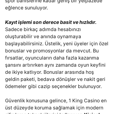
spor bahislerine kadar geniş bir yelpazede
eğlence sunuluyor.
Kayıt işlemi son derece basit ve hızlıdır.
Sadece birkaç adımda hesabınızı
oluşturabilir ve anında oynamaya
başlayabilirsiniz. Üstelik, yeni üyeler için özel
bonuslar ve promosyonlar da mevcut. Bu
fırsatlar, oyuncuların daha fazla kazanma
şansını artırırken aynı zamanda oyun keyfini
de ikiye katlıyor. Bonuslar arasında hoş
geldin paketi, bedava dönüşler ve nakit geri
ödemeler gibi cazip seçenekler bulunuyor.
Güvenlik konusuna gelince, 1 King Casino en
üst düzeyde koruma sağlamak için modern