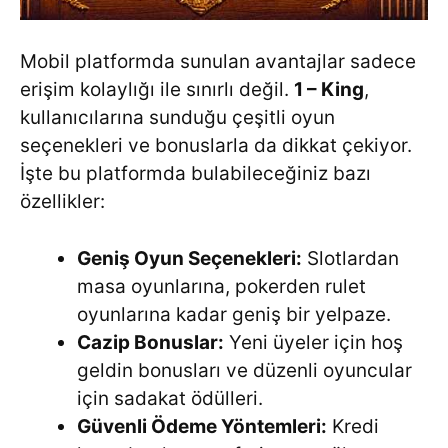
Mobil platformda sunulan avantajlar sadece
erişim kolaylığı ile sınırlı değil.
1 – King
,
kullanıcılarına sunduğu çeşitli oyun
seçenekleri ve bonuslarla da dikkat çekiyor.
İşte bu platformda bulabileceğiniz bazı
özellikler:
Geniş Oyun Seçenekleri:
Slotlardan
masa oyunlarına, pokerden rulet
oyunlarına kadar geniş bir yelpaze.
Cazip Bonuslar:
Yeni üyeler için hoş
geldin bonusları ve düzenli oyuncular
için sadakat ödülleri.
Güvenli Ödeme Yöntemleri:
Kredi