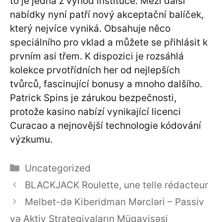
to je jedna z výhod instituce. Mezi další
nabídky nyní patří nový akceptační balíček,
který nejvíce vyniká. Obsahuje něco
speciálního pro vklad a můžete se přihlásit k
prvním asi třem. K dispozici je rozsáhlá
kolekce prvotřídních her od nejlepších
tvůrců, fascinující bonusy a mnoho dalšího.
Patrick Spins je zárukou bezpečnosti,
protože kasino nabízí vynikající licenci
Curacao a nejnovější technologie kódování
výzkumu.
Categories
Uncategorized
BLACKJACK Roulette, une telle rédacteur
Melbet-də Kiberidman Mərcləri – Passiv
və Aktiv Strategiyaların Müqayisəsi