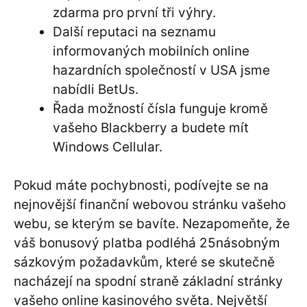
zdarma pro první tři výhry.
Další reputaci na seznamu
informovaných mobilních online
hazardních společností v USA jsme
nabídli BetUs.
Řada možností čísla funguje kromě
vašeho Blackberry a budete mít
Windows Cellular.
Pokud máte pochybnosti, podívejte se na
nejnovější finanční webovou stránku vašeho
webu, se kterým se bavíte. Nezapomeňte, že
váš bonusový platba podléhá 25násobným
sázkovým požadavkům, které se skutečně
nacházejí na spodní straně základní stránky
vašeho online kasinového světa. Největší