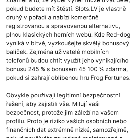
Znamená to, že výběr výher může trvat déle,
pokud budete mít štěstí. Slots.LV je vlastně
druhý v pořadí a nabízí komerčně
registrovanou a spravovanou alternativu,
plnou klasických herních webů. Kde Red-dog
vyniká v bitvě, vyzkoušejte skvělý bonusový
balíček. Zejména uživatelé mobilních
telefonů budou chtít využít jeho vynikajícího
bonusu 245 % s bonusem 45 100 % zdarma,
pokud si zahrají oblíbenou hru Frog Fortunes.
Obvykle používají legitimní bezpečnostní
řešení, aby zajistili vše. Milují vaši
bezpečnost, protože jim záleží na vašem
profilu. Proto je riziko vašich osobních nebo
finančních dat extrémně nízké, samozřejmě,